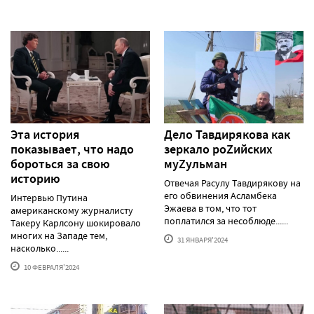
Эта история
Дело Тавдирякова как
показывает, что надо
зеркало роZийских
бороться за свою
муZульман
историю
Отвечая Расулу Тавдирякову на
его обвинения Асламбека
Интервью Путина
Эжаева в том, что тот
американскому журналисту
поплатился за несоблюде......
Такеру Карлсону шокировало
многих на Западе тем,
31 ЯНВАРЯ'2024
насколько......
10 ФЕВРАЛЯ'2024