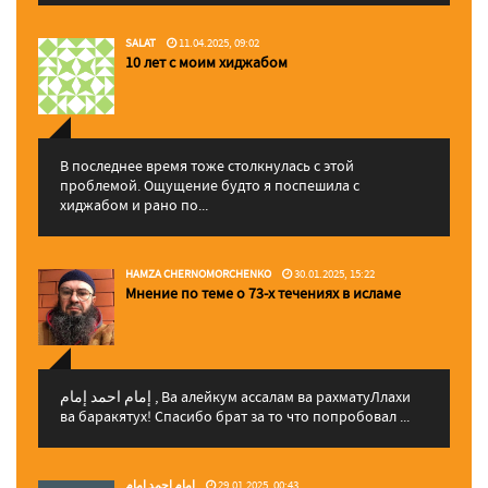
SALAT
11.04.2025, 09:02
10 лет с моим хиджабом
В последнее время тоже столкнулась с этой
проблемой. Ощущение будто я поспешила с
хиджабом и рано по...
HAMZA CHERNOMORCHENKO
30.01.2025, 15:22
Мнение по теме о 73-х течениях в исламе
إمام احمد إمام , Ва алейкум ассалам ва рахматуЛлахи
ва баракятух! Спасибо брат за то что попробовал ...
إمام احمد إمام
29.01.2025, 00:43