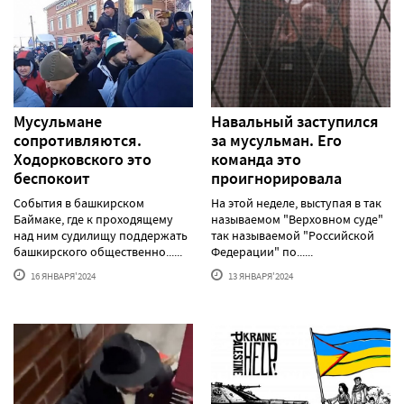
Мусульмане
Навальный заступился
сопротивляются.
за мусульман. Его
Ходорковского это
команда это
беспокоит
проигнорировала
События в башкирском
На этой неделе, выступая в так
Баймаке, где к проходящему
называемом "Верховном суде"
над ним судилищу поддержать
так называемой "Российской
башкирского общественно......
Федерации" по......
16 ЯНВАРЯ'2024
13 ЯНВАРЯ'2024