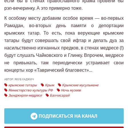
если бы в стенах православного храма провели бы
рэп-вечеринку. А это примерно тоже.
К особому месту добавим особое время — во-первых
Рамадан, во-вторых день памяти о депортации
крымских татар. То есть, пока верующие крымские
татары будут совершать свой ифтар и делать дуа за
насильственно изгнанных предков, в стенах медресе (!)
будут слушать Чайковского и Глинку. Впрочем, медресе
не привыкать, там периодически устраивает свои
концерты хор «Таврический благовест»...
АВТОР: ЯКУБ ХАДЖИЧ
крымские татары
Крым
Крымские мусульмане
Министерство культуры РФ
Ночь музеев
Зынджирли-медресе
Бахчисарай
ПОДПИСАТЬСЯ НА КАНАЛ