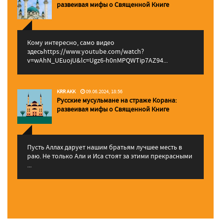
pазвеивая мифы о Священной Книге
Кому интересно, само видео
здесьhttps://www.youtube.com/watch?
v=wAhN_UEuojU&lc=Ugz6-h0nMPQWTip7AZ94...
KRR AKK
09.06.2024, 18:56
Русские мусульмане на страже Корана:
pазвеивая мифы о Священной Книге
Пусть Аллах дарует нашим братьям лучшее месть в
раю. Не только Али и Иса стоят за этими прекрасными
...