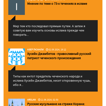
Мнение по теме о 73-х течениях в исламе
Мир тем кто последовал прямым путем. А затем я
советую вам изучить основы ислама прежде чем
говорить...
АЗЕР ГАСАНЛИ
02.09.2024, 19:12
Хусейн Джамбетов - православный русский
патриот чеченского происхождения
Типы как ентот предатель чеченского народа и
ислама Хусейн Джамбетов, несет откровенную чушь,
ибо я...
ARSLAN
11.06.2024, 02:50
Русские мусульмане на страже Корана: