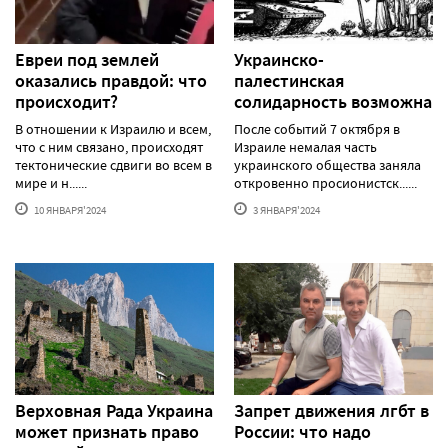
Евреи под землей
Украинско-
оказались правдой: что
палестинская
происходит?
солидарность возможна
В отношении к Израилю и всем,
После событий 7 октября в
что с ним связано, происходят
Израиле немалая часть
тектонические сдвиги во всем в
украинского общества заняла
мире и н......
откровенно просионистск......
10 ЯНВАРЯ'2024
3 ЯНВАРЯ'2024
Верховная Рада Украина
Запрет движения лгбт в
может признать право
России: что надо