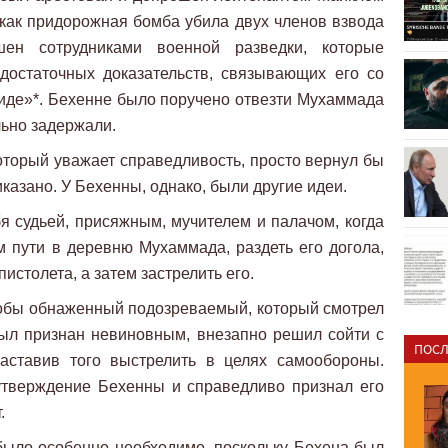
 как придорожная бомба убила двух членов взвода
ен сотрудниками военной разведки, которые
едостаточных доказательств, связывающих его со
иде»*. Бехенне было поручено отвезти Мухаммада
льно задержали.
торый уважает справедливость, просто вернул бы
казано. У Бехенны, однако, были другие идеи.
 судьей, присяжным, мучителем и палачом, когда
 пути в деревню Мухаммада, раздеть его догола,
пистолета, а затем застрелить его.
кобы обнаженный подозреваемый, который смотрел
был признан невиновным, внезапно решил сойти с
ПОСЛ
заставив того выстрелить в целях самообороны.
утверждение Бехенны и справедливо признал его
.
было особенно необходимо, поскольку Бехена был