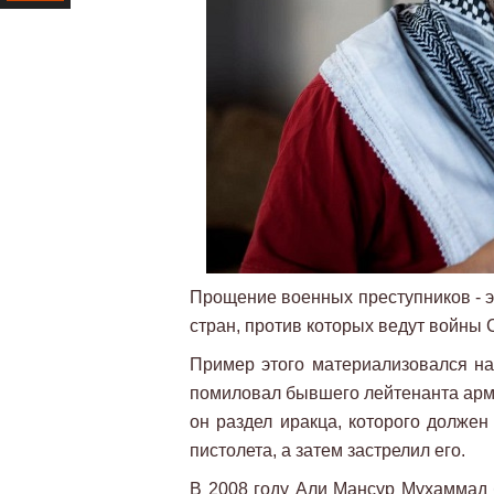
Ресурс
Прощение военных преступников - э
стран, против которых ведут войны
Пример этого материализовался на
помиловал бывшего лейтенанта арми
он раздел иракца, которого должен
пистолета, а затем застрелил его.
В 2008 году Али Мансур Мухаммад