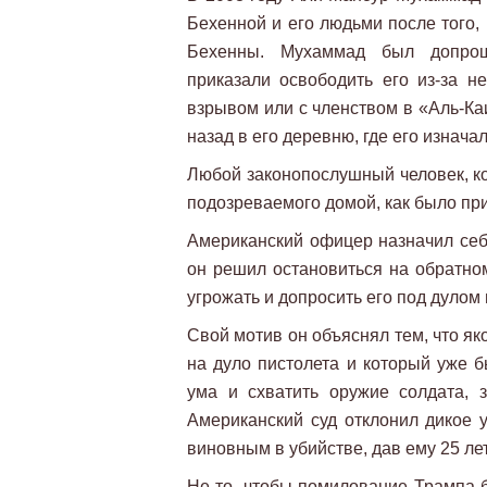
Бехенной и его людьми после того,
Бехенны. Мухаммад был допрош
приказали освободить его из-за н
взрывом или с членством в «Аль-Ка
назад в его деревню, где его изнача
Любой законопослушный человек, ко
подозреваемого домой, как было при
Американский офицер назначил себя
он решил остановиться на обратном
угрожать и допросить его под дулом 
Свой мотив он объяснял тем, что я
на дуло пистолета и который уже 
ума и схватить оружие солдата, 
Американский суд отклонил дикое 
виновным в убийстве, дав ему 25 лет
Не то, чтобы помилование Трампа 