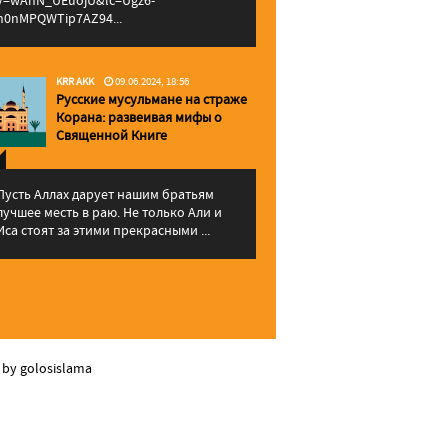
v=wAhN_UEuojU&lc=Ugz6-
h0nMPQWTip7AZ94...
KRR AKK
09.06.2024, 18:56
Русские мусульмане на страже
Корана: pазвеивая мифы о
Священной Книге
Пусть Аллах дарует нашим братьям
лучшее месть в раю. Не только Али и
Иса стоят за этими прекрасными ...
 by golosislama