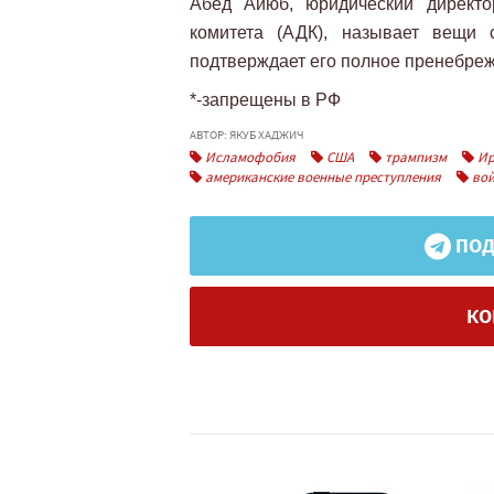
Абед Айюб, юридический директо
комитета (АДК), называет вещи
подтверждает его полное пренебреж
*-запрещены в РФ
АВТОР: ЯКУБ ХАДЖИЧ
Исламофобия
США
трампизм
Ир
американские военные преступления
вой
ПОД
КО