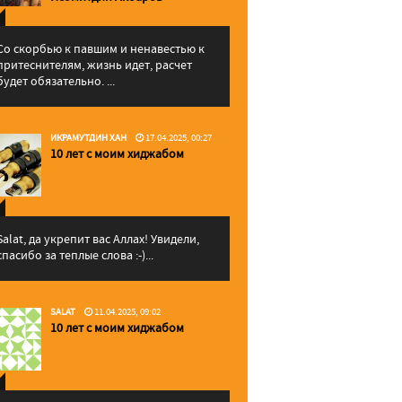
Со скорбью к павшим и ненавестью к
притеснителям, жизнь идет, расчет
будет обязательно. ...
ИКРАМУТДИН ХАН
17.04.2025, 00:27
10 лет с моим хиджабом
Salat, да укрепит вас Аллаx! Увидели,
спасибо за теплые слова :-)...
SALAT
11.04.2025, 09:02
10 лет с моим хиджабом