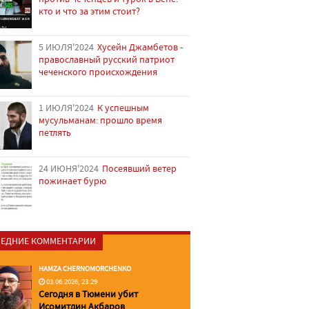
кто и что за этим стоит?
5 ИЮЛЯ'2024
Хусейн Джамбетов -
православный русский патриот
чеченского происхождения
1 ИЮЛЯ'2024
К успешным
мусульманам: прошло время
петлять
24 ИЮНЯ'2024
Посеявший ветер
пожинает бурю
ЕДНИЕ КОММЕНТАРИИ
HAMZA CHERNOMORCHENKO
03.06.2026, 23:29
Сегодня в Тюмени убит
Исомитдин Акбаров