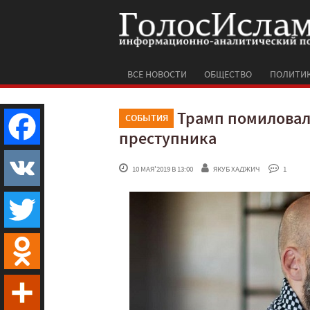
ВСЕ НОВОСТИ
ОБЩЕСТВО
ПОЛИТИ
Трамп помиловал
СОБЫТИЯ
преступника
Facebook
 10 МАЯ'2019 В 13:00
ЯКУБ ХАДЖИЧ
 1
VK
Twitter
Odnoklassniki