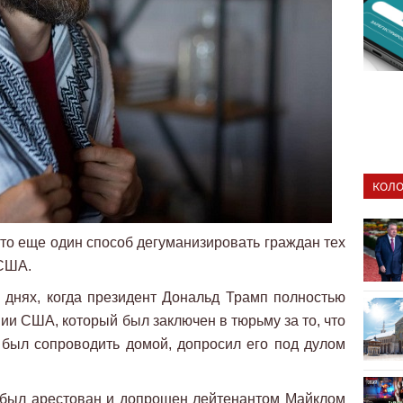
КОЛО
то еще один способ дегуманизировать граждан тех
 США.
 днях, когда президент Дональд Трамп полностью
и США, который был заключен в тюрьму за то, что
 был сопроводить домой, допросил его под дулом
 был арестован и допрошен лейтенантом Майклом