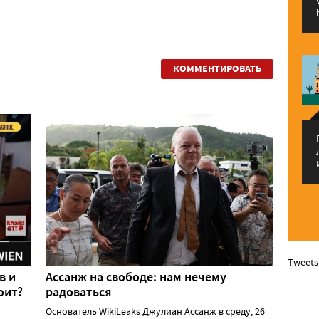
КОММЕНТИРОВАТЬ
Tweets
в и
Ассанж на свободе: нам нечему
оит?
радоваться
Основатель WikiLeaks Джулиан Ассанж в среду, 26