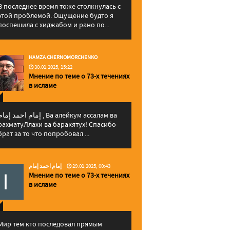
В последнее время тоже столкнулась с
этой проблемой. Ощущение будто я
поспешила с хиджабом и рано по...
HAMZA CHERNOMORCHENKO
30.01.2025, 15:22
Мнение по теме о 73-х течениях
в исламе
إمام احمد إما , Ва алейкум ассалам ва
рахматуЛлахи ва баракятух! Спасибо
брат за то что попробовал ...
إمام احمد إمام
29.01.2025, 00:43
Мнение по теме о 73-х течениях
в исламе
Мир тем кто последовал прямым