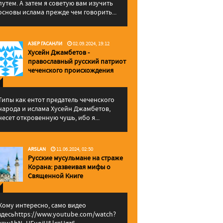
путем. А затем я советую вам изучить
основы ислама прежде чем говорить...
АЗЕР ГАСАНЛИ
02.09.2024, 19:12
Хусейн Джамбетов -
православный русский патриот
чеченского происхождения
Типы как ентот предатель чеченского
народа и ислама Хусейн Джамбетов,
несет откровенную чушь, ибо я...
ARSLAN
11.06.2024, 02:50
Русские мусульмане на страже
Корана: pазвеивая мифы о
Священной Книге
Кому интересно, само видео
здесьhttps://www.youtube.com/watch?