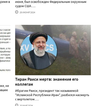
ремя в
июня, был освобожден Федеральным окружным
судом США......
28 ИЮНЯ'2024
Тиран Раиси мертв: знамение его
коллегам
же, не
давшее
Ибрагим Раиси, президент так называемой
"Исламской Республики Иран", разбился насмерть
с вертолетом......
20 МАЯ'2024