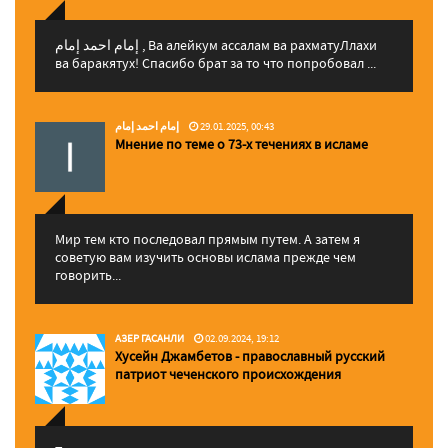
إمام احمد إمام , Ва алейкум ассалам ва рахматуЛлахи
ва баракятух! Спасибо брат за то что попробовал ...
إمام احمد إمام
29.01.2025, 00:43
Мнение по теме о 73-х течениях в исламе
Мир тем кто последовал прямым путем. А затем я
советую вам изучить основы ислама прежде чем
говорить...
АЗЕР ГАСАНЛИ
02.09.2024, 19:12
Хусейн Джамбетов - православный русский
патриот чеченского происхождения