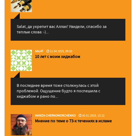
Salat, да укрепит вас Аллаx! Увидели, спасибо за
теплые слова :-)...
SALAT
11.04.2025, 09:02
10 лет с моим хиджабом
В последнее время тоже столкнулась с этой
проблемой. Ощущение будто я поспешила с
хиджабом и рано по...
HAMZA CHERNOMORCHENKO
30.01.2025, 15:22
Мнение по теме о 73-х течениях в исламе