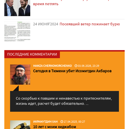
время петлять
24 ИЮНЯ'2024
Посеявший ветер пожинает бурю
ПОСЛЕДНИЕ КОММЕНТАРИИ
HAMZA CHERNOMORCHENKO
03.06.2026, 23:29
Сегодня в Тюмени убит Исомитдин Акбаров
Со скорбью к павшим и ненавестью к притеснителям,
жизнь идет, расчет будет обязательно. ...
ИКРАМУТДИН ХАН
17.04.2025, 00:27
10 лет с моим хиджабом