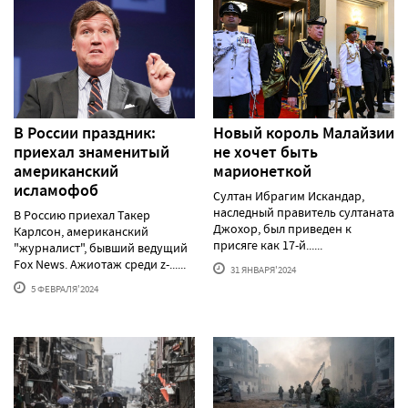
В России праздник:
Новый король Малайзии
приехал знаменитый
не хочет быть
американский
марионеткой
исламофоб
Султан Ибрагим Искандар,
наследный правитель султаната
В Россию приехал Такер
Джохор, был приведен к
Карлсон, американский
присяге как 17-й......
"журналист", бывший ведущий
Fox News. Ажиотаж среди z-......
31 ЯНВАРЯ'2024
5 ФЕВРАЛЯ'2024