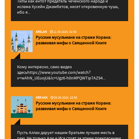
Типы как ентот предатель чеченского народа и
ислама Хусейн Джамбетов, несет откровенную чушь,
ибо я...
ARSLAN
11.06.2024, 02:50
Русские мусульмане на страже Корана:
pазвеивая мифы о Священной Книге
Кому интересно, само видео
здесьhttps://www.youtube.com/watch?
v=wAhN_UEuojU&lc=Ugz6-h0nMPQWTip7AZ94...
KRR AKK
09.06.2024, 18:56
Русские мусульмане на страже Корана:
pазвеивая мифы о Священной Книге
Пусть Аллах дарует нашим братьям лучшее месть в
раю. Не только Али и Иса стоят за этими прекрасными