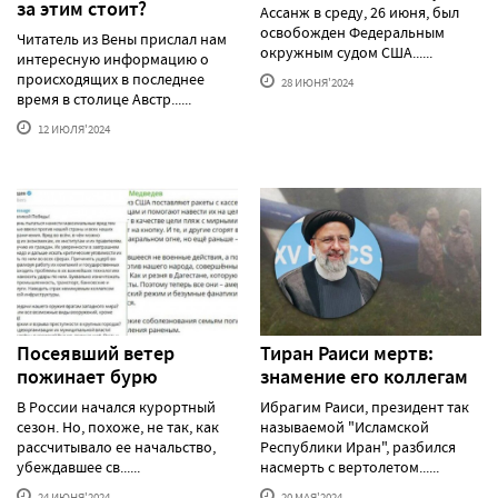
за этим стоит?
Ассанж в среду, 26 июня, был
освобожден Федеральным
Читатель из Вены прислал нам
окружным судом США......
интересную информацию о
происходящих в последнее
28 ИЮНЯ'2024
время в столице Австр......
12 ИЮЛЯ'2024
Посеявший ветер
Тиран Раиси мертв:
пожинает бурю
знамение его коллегам
В России начался курортный
Ибрагим Раиси, президент так
сезон. Но, похоже, не так, как
называемой "Исламской
рассчитывало ее начальство,
Республики Иран", разбился
убеждавшее св......
насмерть с вертолетом......
24 ИЮНЯ'2024
20 МАЯ'2024