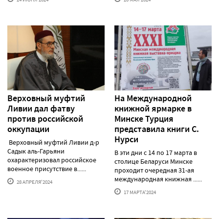
Верховный муфтий
На Международной
Ливии дал фатву
книжной ярмарке в
против российской
Минске Турция
оккупации
представила книги С.
Нурси
Верховный муфтий Ливии д-р
Садык аль-Гарьяни
В эти дни с 14 по 17 марта в
охарактеризовал российское
столице Беларуси Минске
военное присутствие в......
проходит очередная 31-ая
международная книжная ......
28 АПРЕЛЯ'2024
17 МАРТА'2024