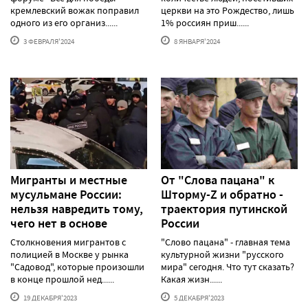
кремлевский вожак поправил
церкви на это Рождество, лишь
одного из его организ......
1% россиян приш......
3 ФЕВРАЛЯ'2024
8 ЯНВАРЯ'2024
Мигранты и местные
От "Слова пацана" к
мусульмане России:
Шторму-Z и обратно -
нельзя навредить тому,
траектория путинской
чего нет в основе
России
Столкновения мигрантов с
"Слово пацана" - главная тема
полицией в Москве у рынка
культурной жизни "русского
"Садовод", которые произошли
мира" сегодня. Что тут сказать?
в конце прошлой нед......
Какая жизн......
19 ДЕКАБРЯ'2023
5 ДЕКАБРЯ'2023