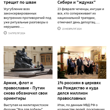
трещит по швам
Сибири и "ждунах"
Усугубление всех
23 февраля чеченцы, ингуши и
законсервированных
все, кто сопереживает их
внутренних противоречий под
национальной трагедии,
уже ритуальные разговоры о
отмечают день депортац......
нерушимо......
23 ФЕВРАЛЯ'2024
5 АПРЕЛЯ'2024
Армия, флот и
1% россиян в церквях
православие - Путин
на Рождество и куда
снова обозначил свои
делся миллион
ориентиры
православных
Выступая на милитаристском
Итак, по данным МВД РФ о
форуме "Все для победы"
количестве людей, посетивших