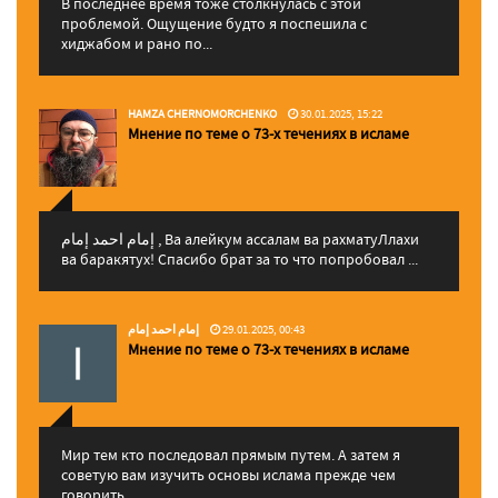
В последнее время тоже столкнулась с этой
проблемой. Ощущение будто я поспешила с
хиджабом и рано по...
HAMZA CHERNOMORCHENKO
30.01.2025, 15:22
Мнение по теме о 73-х течениях в исламе
إمام احمد إمام , Ва алейкум ассалам ва рахматуЛлахи
ва баракятух! Спасибо брат за то что попробовал ...
إمام احمد إمام
29.01.2025, 00:43
Мнение по теме о 73-х течениях в исламе
Мир тем кто последовал прямым путем. А затем я
советую вам изучить основы ислама прежде чем
говорить...