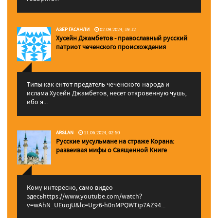
АЗЕР ГАСАНЛИ
02.09.2024, 19:12
Хусейн Джамбетов - православный русский
патриот чеченского происхождения
Типы как ентот предатель чеченского народа и
ислама Хусейн Джамбетов, несет откровенную чушь,
ибо я...
ARSLAN
11.06.2024, 02:50
Русские мусульмане на страже Корана:
pазвеивая мифы о Священной Книге
Кому интересно, само видео
здесьhttps://www.youtube.com/watch?
v=wAhN_UEuojU&lc=Ugz6-h0nMPQWTip7AZ94...