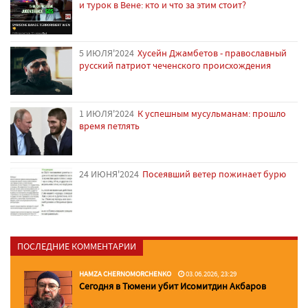
и турок в Вене: кто и что за этим стоит?
5 ИЮЛЯ'2024
Хусейн Джамбетов - православный
русский патриот чеченского происхождения
1 ИЮЛЯ'2024
К успешным мусульманам: прошло
время петлять
24 ИЮНЯ'2024
Посеявший ветер пожинает бурю
ПОСЛЕДНИЕ КОММЕНТАРИИ
HAMZA CHERNOMORCHENKO
03.06.2026, 23:29
Сегодня в Тюмени убит Исомитдин Акбаров