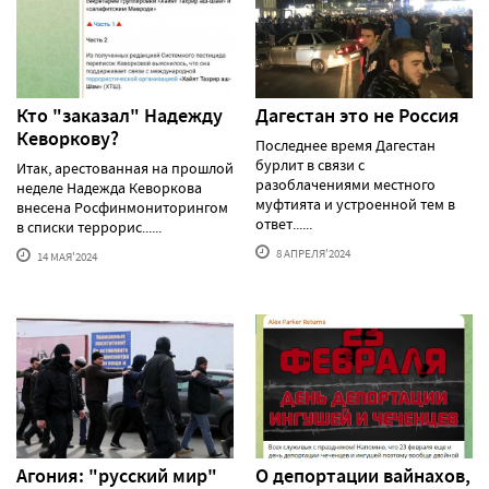
Кто "заказал" Надежду
Дагестан это не Россия
Кеворкову?
Последнее время Дагестан
бурлит в связи с
Итак, арестованная на прошлой
разоблачениями местного
неделе Надежда Кеворкова
муфтията и устроенной тем в
внесена Росфинмониторингом
ответ......
в списки террорис......
8 АПРЕЛЯ'2024
14 МАЯ'2024
Агония: "русский мир"
О депортации вайнахов,