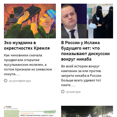
Эхо муэдзина в
В России у Ислама
окрестностях Кремля
будущего нет: что
показывают дискуссии
Как чиновники сначала
вокруг никаба
продвигали открытие
мусульманских молелен, а
Во всей истории вокруг
потом признали их символом
кампании за или против
оккупа......
запрета никаба в России
больше всего удивил тот
25 СЕНТЯБРЯ'2024
пиете......
29 МАЯ'2024