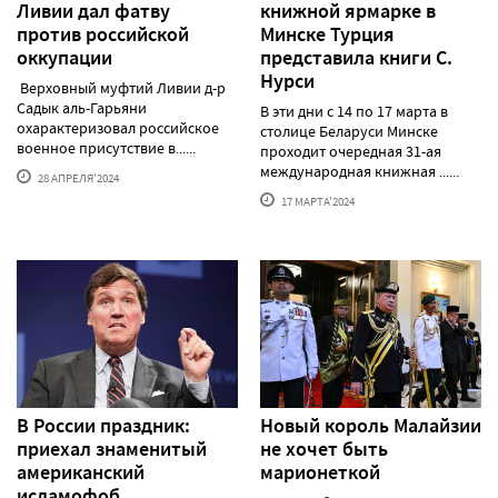
Ливии дал фатву
книжной ярмарке в
против российской
Минске Турция
оккупации
представила книги С.
Нурси
Верховный муфтий Ливии д-р
Садык аль-Гарьяни
В эти дни с 14 по 17 марта в
охарактеризовал российское
столице Беларуси Минске
военное присутствие в......
проходит очередная 31-ая
международная книжная ......
28 АПРЕЛЯ'2024
17 МАРТА'2024
В России праздник:
Новый король Малайзии
приехал знаменитый
не хочет быть
американский
марионеткой
исламофоб