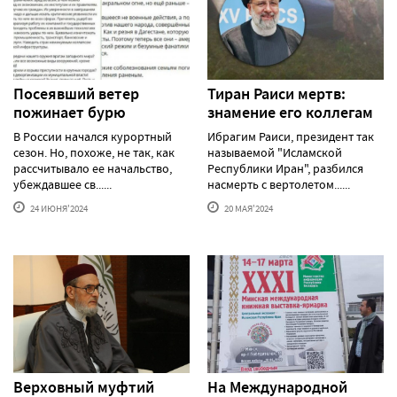
Посеявший ветер
Тиран Раиси мертв:
пожинает бурю
знамение его коллегам
В России начался курортный
Ибрагим Раиси, президент так
сезон. Но, похоже, не так, как
называемой "Исламской
рассчитывало ее начальство,
Республики Иран", разбился
убеждавшее св......
насмерть с вертолетом......
24 ИЮНЯ'2024
20 МАЯ'2024
Верховный муфтий
На Международной