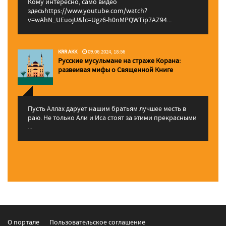
Кому интересно, само видео
здесьhttps://www.youtube.com/watch?
v=wAhN_UEuojU&lc=Ugz6-h0nMPQWTip7AZ94...
KRR AKK
09.06.2024, 18:56
Русские мусульмане на страже Корана:
pазвеивая мифы о Священной Книге
Пусть Аллах дарует нашим братьям лучшее месть в
раю. Не только Али и Иса стоят за этими прекрасными
...
О портале
Пользовательское соглашение