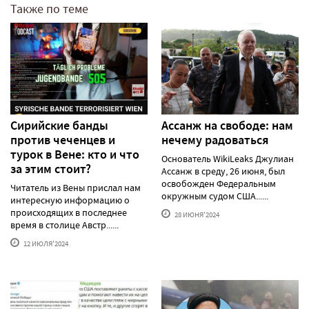
Также по теме
Сирийские банды
Ассанж на свободе: нам
против чеченцев и
нечему радоваться
турок в Вене: кто и что
Основатель WikiLeaks Джулиан
за этим стоит?
Ассанж в среду, 26 июня, был
освобожден Федеральным
Читатель из Вены прислал нам
окружным судом США......
интересную информацию о
происходящих в последнее
28 ИЮНЯ'2024
время в столице Австр......
12 ИЮЛЯ'2024