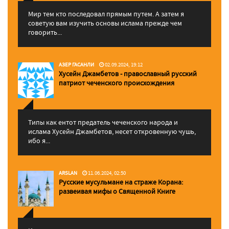
Мир тем кто последовал прямым путем. А затем я
советую вам изучить основы ислама прежде чем
говорить...
АЗЕР ГАСАНЛИ
02.09.2024, 19:12
Хусейн Джамбетов - православный русский
патриот чеченского происхождения
Типы как ентот предатель чеченского народа и
ислама Хусейн Джамбетов, несет откровенную чушь,
ибо я...
ARSLAN
11.06.2024, 02:50
Русские мусульмане на страже Корана:
pазвеивая мифы о Священной Книге