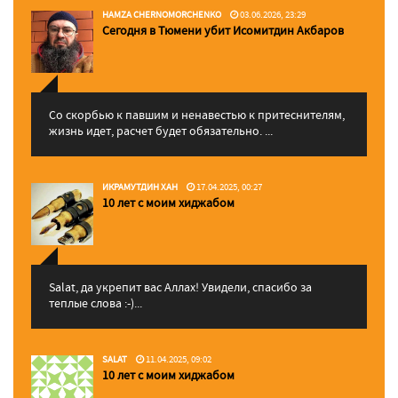
HAMZA CHERNOMORCHENKO
03.06.2026, 23:29
Сегодня в Тюмени убит Исомитдин Акбаров
Со скорбью к павшим и ненавестью к притеснителям,
жизнь идет, расчет будет обязательно. ...
ИКРАМУТДИН ХАН
17.04.2025, 00:27
10 лет с моим хиджабом
Salat, да укрепит вас Аллаx! Увидели, спасибо за
теплые слова :-)...
SALAT
11.04.2025, 09:02
10 лет с моим хиджабом