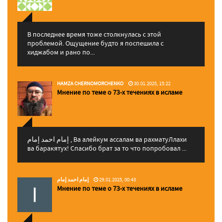
В последнее время тоже столкнулась с этой
проблемой. Ощущение будто я поспешила с
хиджабом и рано по...
HAMZA CHERNOMORCHENKO
30.01.2025, 15:22
Мнение по теме о 73-х течениях в исламе
إمام احمد إمام , Ва алейкум ассалам ва рахматуЛлахи
ва баракятух! Спасибо брат за то что попробовал ...
إمام احمد إمام
29.01.2025, 00:43
Мнение по теме о 73-х течениях в исламе