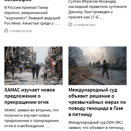
Султан Ибрагим Искандар,
наследный правитель султаната
В Россию приехал Такер
Джохор, был приведен к
Карлсон, американский
присяге как 17-й......
"журналист", бывший ведущий
Fox News. Ажиотаж среди z-......
31 ЯНВАРЯ'2024
5 ФЕВРАЛЯ'2024
ХАМАС изучает новое
Международный суд
предложение о
объявит решение о
прекращении огня
чрезвычайных мерах по
поводу геноцида в Газе
ХАМАС заявил во вторник, что
в пятницу
получил и изучает новое
предложение о прекращении
Международный суд ООН (МС)
огня и освобождении ......
заявил, что объявит в пятницу,