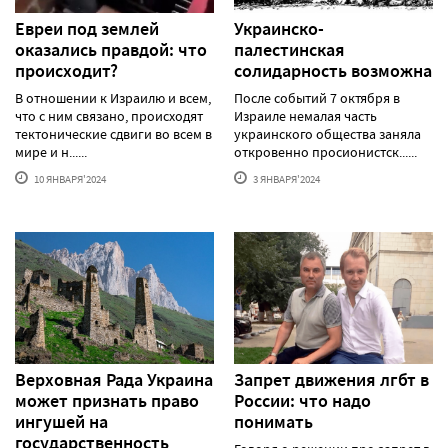
Евреи под землей
Украинско-
оказались правдой: что
палестинская
происходит?
солидарность возможна
В отношении к Израилю и всем,
После событий 7 октября в
что с ним связано, происходят
Израиле немалая часть
тектонические сдвиги во всем в
украинского общества заняла
мире и н......
откровенно просионистск......
10 ЯНВАРЯ'2024
3 ЯНВАРЯ'2024
Верховная Рада Украина
Запрет движения лгбт в
может признать право
России: что надо
ингушей на
понимать
государственность