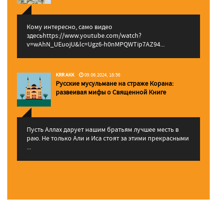
Кому интересно, само видео
здесьhttps://www.youtube.com/watch?
v=wAhN_UEuojU&lc=Ugz6-h0nMPQWTip7AZ94...
KRR AKK
09.06.2024, 18:56
Русские мусульмане на страже Корана:
pазвеивая мифы о Священной Книге
Пусть Аллах дарует нашим братьям лучшее месть в
раю. Не только Али и Иса стоят за этими прекрасными
...