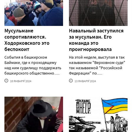
Мусульмане
Навальный заступился
сопротивляются.
за мусульман. Его
Ходорковского это
команда это
беспокоит
проигнорировала
События в башкирском
На этой неделе, выступая в так
Баймаке, где к проходящему
называемом "Верховном суде"
над ним судилищу поддержать
так называемой "Российской
башкирского общественно......
Федерации" по......
16 ЯНВАРЯ'2024
13 ЯНВАРЯ'2024