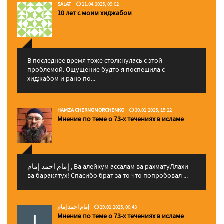
SALAT
11.04.2025, 09:02
10 лет с моим хиджабом
В последнее время тоже столкнулась с этой
проблемой. Ощущение будто я поспешила с
хиджабом и рано по...
HAMZA CHERNOMORCHENKO
30.01.2025, 15:22
Мнение по теме о 73-х течениях в исламе
إمام احمد إمام , Ва алейкум ассалам ва рахматуЛлахи
ва баракятух! Спасибо брат за то что попробовал ...
إمام احمد إمام
29.01.2025, 00:43
Мнение по теме о 73-х течениях в исламе