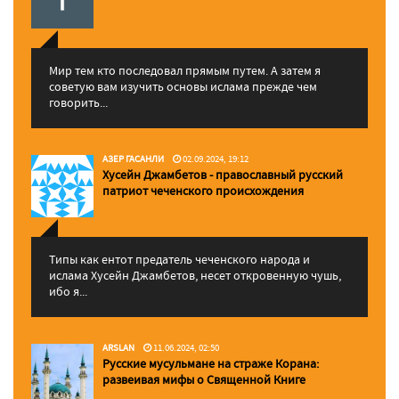
Мир тем кто последовал прямым путем. А затем я
советую вам изучить основы ислама прежде чем
говорить...
АЗЕР ГАСАНЛИ
02.09.2024, 19:12
Хусейн Джамбетов - православный русский
патриот чеченского происхождения
Типы как ентот предатель чеченского народа и
ислама Хусейн Джамбетов, несет откровенную чушь,
ибо я...
ARSLAN
11.06.2024, 02:50
Русские мусульмане на страже Корана:
pазвеивая мифы о Священной Книге