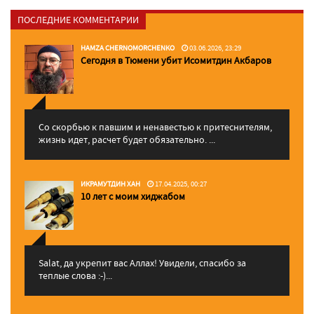
ПОСЛЕДНИЕ КОММЕНТАРИИ
HAMZA CHERNOMORCHENKO
03.06.2026, 23:29
Сегодня в Тюмени убит Исомитдин Акбаров
Со скорбью к павшим и ненавестью к притеснителям,
жизнь идет, расчет будет обязательно. ...
ИКРАМУТДИН ХАН
17.04.2025, 00:27
10 лет с моим хиджабом
Salat, да укрепит вас Аллаx! Увидели, спасибо за
теплые слова :-)...