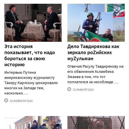
Эта история
Дело Тавдирякова как
показывает, что надо
зеркало роZийских
бороться за свою
муZульман
историю
Отвечая Расулу Тавдирякову на
его обвинения Асламбека
Интервью Путина
Эжаева в том, что тот
американскому журналисту
поплатился за несоблюде......
Такеру Карлсону шокировало
многих на Западе тем,
31 ЯНВАРЯ'2024
насколько......
10 ФЕВРАЛЯ'2024