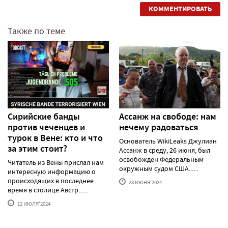
КОММЕНТИРОВАТЬ
Также по теме
Сирийские банды
Ассанж на свободе: нам
против чеченцев и
нечему радоваться
турок в Вене: кто и что
Основатель WikiLeaks Джулиан
за этим стоит?
Ассанж в среду, 26 июня, был
освобожден Федеральным
Читатель из Вены прислал нам
окружным судом США......
интересную информацию о
происходящих в последнее
28 ИЮНЯ'2024
время в столице Австр......
12 ИЮЛЯ'2024