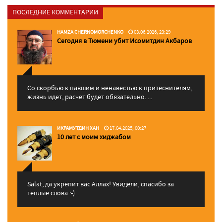
ПОСЛЕДНИЕ КОММЕНТАРИИ
HAMZA CHERNOMORCHENKO
03.06.2026, 23:29
Сегодня в Тюмени убит Исомитдин Акбаров
Со скорбью к павшим и ненавестью к притеснителям,
жизнь идет, расчет будет обязательно. ...
ИКРАМУТДИН ХАН
17.04.2025, 00:27
10 лет с моим хиджабом
Salat, да укрепит вас Аллаx! Увидели, спасибо за
теплые слова :-)...