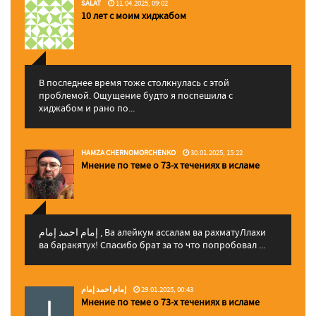
SALAT
11.04.2025, 09:02
10 лет с моим хиджабом
В последнее время тоже столкнулась с этой
проблемой. Ощущение будто я поспешила с
хиджабом и рано по...
HAMZA CHERNOMORCHENKO
30.01.2025, 15:22
Мнение по теме о 73-х течениях в исламе
إمام احمد إمام , Ва алейкум ассалам ва рахматуЛлахи
ва баракятух! Спасибо брат за то что попробовал ...
إمام احمد إمام
29.01.2025, 00:43
Мнение по теме о 73-х течениях в исламе