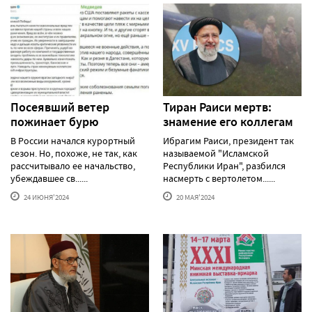
Посеявший ветер
Тиран Раиси мертв:
пожинает бурю
знамение его коллегам
В России начался курортный
Ибрагим Раиси, президент так
сезон. Но, похоже, не так, как
называемой "Исламской
рассчитывало ее начальство,
Республики Иран", разбился
убеждавшее св......
насмерть с вертолетом......
24 ИЮНЯ'2024
20 МАЯ'2024