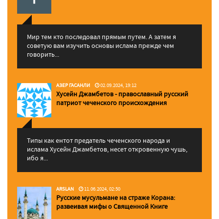
Мир тем кто последовал прямым путем. А затем я
советую вам изучить основы ислама прежде чем
говорить...
АЗЕР ГАСАНЛИ
02.09.2024, 19:12
Хусейн Джамбетов - православный русский
патриот чеченского происхождения
Типы как ентот предатель чеченского народа и
ислама Хусейн Джамбетов, несет откровенную чушь,
ибо я...
ARSLAN
11.06.2024, 02:50
Русские мусульмане на страже Корана:
pазвеивая мифы о Священной Книге