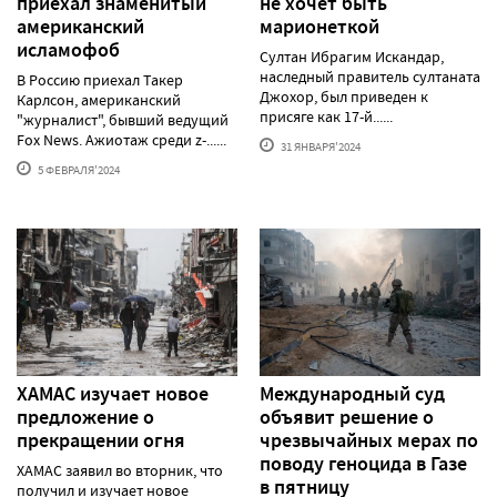
приехал знаменитый
не хочет быть
американский
марионеткой
исламофоб
Султан Ибрагим Искандар,
наследный правитель султаната
В Россию приехал Такер
Джохор, был приведен к
Карлсон, американский
присяге как 17-й......
"журналист", бывший ведущий
Fox News. Ажиотаж среди z-......
31 ЯНВАРЯ'2024
5 ФЕВРАЛЯ'2024
ХАМАС изучает новое
Международный суд
предложение о
объявит решение о
прекращении огня
чрезвычайных мерах по
поводу геноцида в Газе
ХАМАС заявил во вторник, что
в пятницу
получил и изучает новое