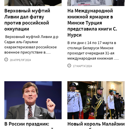
Верховный муфтий
На Международной
Ливии дал фатву
книжной ярмарке в
против российской
Минске Турция
оккупации
представила книги С.
Нурси
Верховный муфтий Ливии д-р
Садык аль-Гарьяни
В эти дни с 14 по 17 марта в
охарактеризовал российское
столице Беларуси Минске
военное присутствие в......
проходит очередная 31-ая
международная книжная ......
28 АПРЕЛЯ'2024
17 МАРТА'2024
В России праздник:
Новый король Малайзии