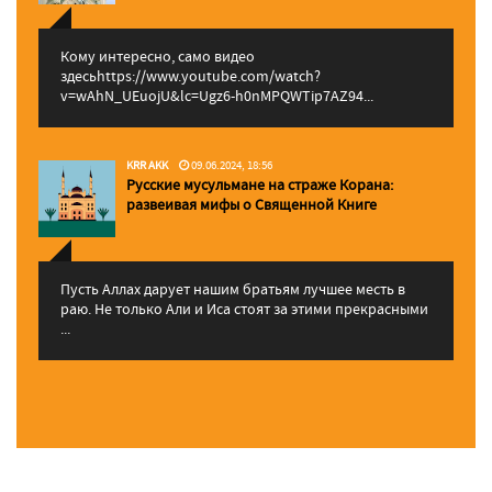
Кому интересно, само видео
здесьhttps://www.youtube.com/watch?
v=wAhN_UEuojU&lc=Ugz6-h0nMPQWTip7AZ94...
KRR AKK
09.06.2024, 18:56
Русские мусульмане на страже Корана:
pазвеивая мифы о Священной Книге
Пусть Аллах дарует нашим братьям лучшее месть в
раю. Не только Али и Иса стоят за этими прекрасными
...