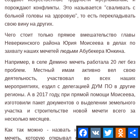
порождают конфликты. Это называется "сваливать с
больной головы на здоровую", то есть перекладывать
свою вину на других.
Чего стоит только прямое вмешательство главы
Неверкинского района Юрия Моисеева в делах по
захвату наших мечетей людьми Абубекера Юнкина.
Например, в селе Демино мечеть работала 20 лет без
проблем. Местный имам активно вел свою
деятельность, участвовал во всех наших
мероприятиях, ездил с делегацией ДУМ ПО в другие
регионы. А в 2017 году, при прямой помощи Моисеева,
изготовили пакет документов о выделении земельного
участка и строительстве новой мечети всего за
несколько месяцев.
Как так можно - назвать новостройкой 20-летнюю
Facebook
VK
Twitter
Odnokla
мечеть, которую открывал сам муфтий Гайнутдин,