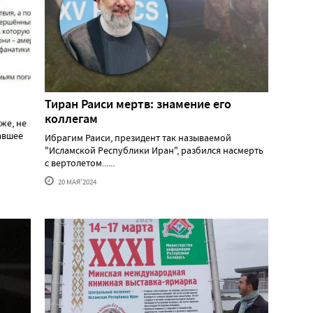
Тиран Раиси мертв: знамение его
коллегам
же, не
давшее
Ибрагим Раиси, президент так называемой
"Исламской Республики Иран", разбился насмерть
с вертолетом......
20 МАЯ'2024