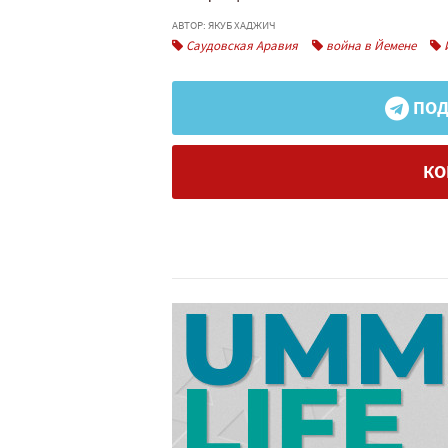
АВТОР: ЯКУБ ХАДЖИЧ
Саудовская Аравия
война в Йемене
ПОД
КО