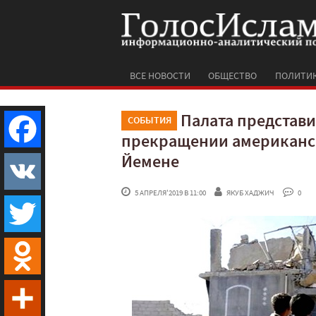
ВСЕ НОВОСТИ
ОБЩЕСТВО
ПОЛИТИ
Палата представ
СОБЫТИЯ
прекращении американск
Йемене
Facebook
 5 АПРЕЛЯ'2019 В 11:00
ЯКУБ ХАДЖИЧ
 0
VK
Twitter
Odnoklassniki