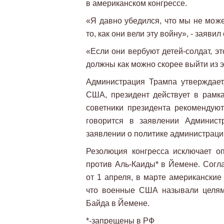
в американском конгрессе.
«Я давно убедился, что мы не може
то, как они вели эту войну», - заяв
«Если они вербуют детей-солдат, э
должны как можно скорее выйти из э
Администрация Трампа утверждает
США, президент действует в рамк
советники президента рекомендую
говорится в заявлении Админист
заявлении о политике администраци
Резолюция конгресса исключает о
против Аль-Каиды* в Йемене. Сог
от 1 апреля, в марте американские
что военные США называли целям
Байда в Йемене.
*-запрещены в РФ