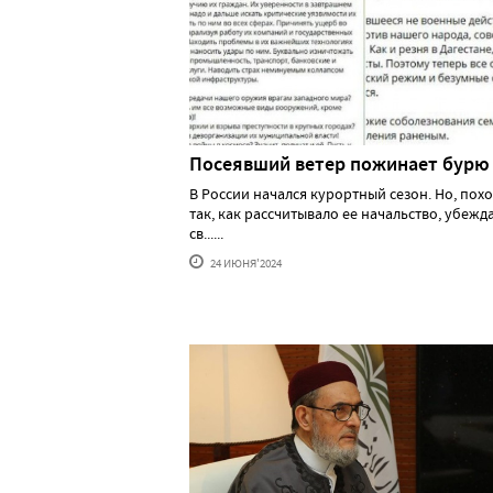
Посеявший ветер пожинает бурю
В России начался курортный сезон. Но, похо
так, как рассчитывало ее начальство, убеж
св......
24 ИЮНЯ'2024