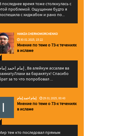
В последнее время тоже столкнулась с
этой проблемой. Ощущение будто я
поспешила с хиджабом и рано по...
HAMZA CHERNOMORCHENKO
30.01.2025, 15:22
Мнение по теме о 73-х течениях
в исламе
إمام احمد إما , Ва алейкум ассалам ва
рахматуЛлахи ва баракятух! Спасибо
брат за то что попробовал ...
إمام احمد إمام
29.01.2025, 00:43
Мнение по теме о 73-х течениях
в исламе
Мир тем кто последовал прямым