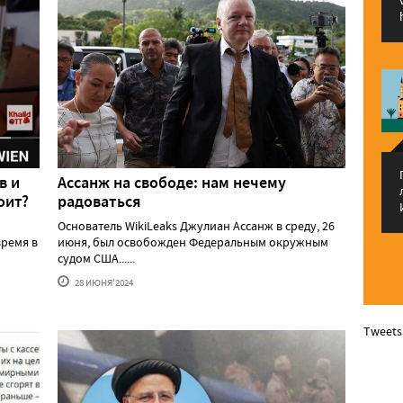
в и
Ассанж на свободе: нам нечему
оит?
радоваться
Основатель WikiLeaks Джулиан Ассанж в среду, 26
ремя в
июня, был освобожден Федеральным окружным
судом США......
28 ИЮНЯ'2024
Tweets