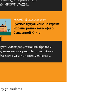
v=wAhN_UEuojU&lc=Ugz6-
h0nMPQWTip7AZ94...
KRR AKK
09.06.2024, 18:56
Русские мусульмане на страже
Корана: pазвеивая мифы о
Священной Книге
Пусть Аллах дарует нашим братьям
лучшее месть в раю. Не только Али и
Иса стоят за этими прекрасными ...
 by golosislama