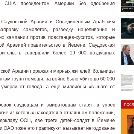
л США президентом Америки без одобрения
 Саудовской Аравии и Объединенным Арабским
правку самолетов, разведку, нацеливание и
х кампании против повстанцев-хуситов, которые
ой Аравией правительство в Йемене. Саудовская
вительств совершили более 19 000 воздушных
ской Аравии поражали мирных жителей, больницы
нкам групп помощи, на войне было убито до 60 000
 умерли от голода, а еще миллионы «в шаге от
ПОСЛ
овок саудовцам и эмиратовцам ставят в упрек
огие из которых находятся в отчаянном положении,
 докладу ООН, две трети детей-солдат в Йемене
А и ОАЭ тоже это практикуют, вызывает негодование