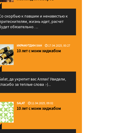
Со скорбью к павшим и ненавестью к
притеснителям, жизнь идет, расчет
будет обязательно. ...
ИКРАМУТДИН ХАН
17.04.2025, 00:27
10 лет с моим хиджабом
Salat, да укрепит вас Аллаx! Увидели,
спасибо за теплые слова :-)...
SALAT
11.04.2025, 09:02
10 лет с моим хиджабом