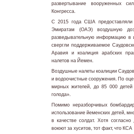
развертывание вооруженных си
Конгресса.
С 2015 года США предоставляли
Эмиратам (ОАЭ) воздушную доза
разведывательную информацию в и
свергли поддерживаемое Саудовск
Аравия и коалиция арабских пра
налетов на Йемен.
Воздушные налеты коалиции Саудов
и водоочистные сооружения. По оце
мирных жителей, до 85 000 детей
голода».
Помимо неразборчивых бомбардир
использование йеменских детей, мн
в качестве солдат. Хотя согласно
воюют за хуситов, тот факт, что КС