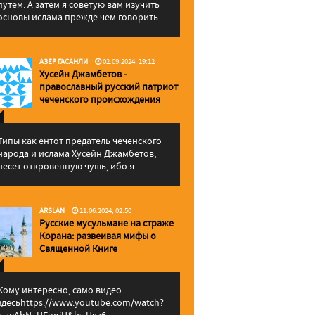
путем. А затем я советую вам изучить
основы ислама прежде чем говорить...
АЗЕР ГАСАНЛИ
02.09.2024, 19:12
Хусейн Джамбетов -
православный русский патриот
чеченского происхождения
Типы как ентот предатель чеченского
народа и ислама Хусейн Джамбетов,
несет откровенную чушь, ибо я...
ARSLAN
11.06.2024, 02:50
Русские мусульмане на страже
Корана: pазвеивая мифы о
Священной Книге
Кому интересно, само видео
здесьhttps://www.youtube.com/watch?