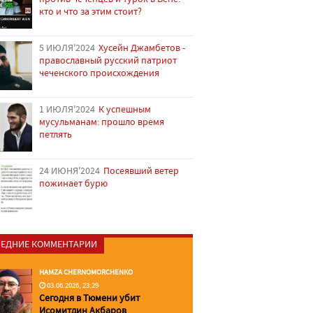
кто и что за этим стоит?
5 ИЮЛЯ'2024
Хусейн Джамбетов -
православный русский патриот
чеченского происхождения
1 ИЮЛЯ'2024
К успешным
мусульманам: прошло время
петлять
24 ИЮНЯ'2024
Посеявший ветер
пожинает бурю
ЕДНИЕ КОММЕНТАРИИ
HAMZA CHERNOMORCHENKO
03.06.2026, 23:29
Сегодня в Тюмени убит
Исомитдин Акбаров