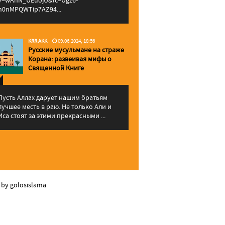
v=wAhN_UEuojU&lc=Ugz6-
h0nMPQWTip7AZ94...
KRR AKK
09.06.2024, 18:56
Русские мусульмане на страже
Корана: pазвеивая мифы о
Священной Книге
Пусть Аллах дарует нашим братьям
лучшее месть в раю. Не только Али и
Иса стоят за этими прекрасными ...
 by golosislama