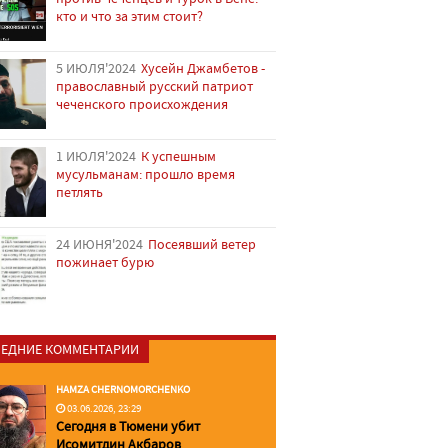
кто и что за этим стоит?
5 ИЮЛЯ'2024
Хусейн Джамбетов -
православный русский патриот
чеченского происхождения
1 ИЮЛЯ'2024
К успешным
мусульманам: прошло время
петлять
24 ИЮНЯ'2024
Посеявший ветер
пожинает бурю
ЕДНИЕ КОММЕНТАРИИ
HAMZA CHERNOMORCHENKO
03.06.2026, 23:29
Сегодня в Тюмени убит
Исомитдин Акбаров