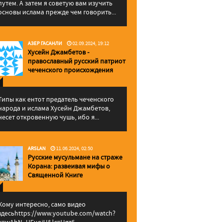
путем. А затем я советую вам изучить
основы ислама прежде чем говорить...
АЗЕР ГАСАНЛИ
02.09.2024, 19:12
Хусейн Джамбетов -
православный русский патриот
чеченского происхождения
Типы как ентот предатель чеченского
народа и ислама Хусейн Джамбетов,
несет откровенную чушь, ибо я...
ARSLAN
11.06.2024, 02:50
Русские мусульмане на страже
Корана: pазвеивая мифы о
Священной Книге
Кому интересно, само видео
здесьhttps://www.youtube.com/watch?