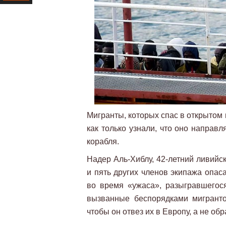
Ресурс
Мигранты, которых спас в открытом 
как только узнали, что оно направл
корабля.
Надер Аль-Хиблу, 42-летний ливийск
и пять других членов экипажа опаса
во время «ужаса», разыгравшегося
вызванные беспорядками мигрантов
чтобы он отвез их в Европу, а не об