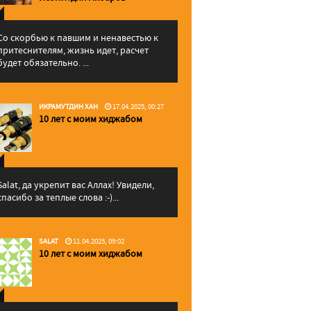
Со скорбью к павшим и ненавестью к
притеснителям, жизнь идет, расчет
будет обязательно. ...
ИКРАМУТДИН ХАН
17.04.2025, 00:27
10 лет с моим хиджабом
Salat, да укрепит вас Аллаx! Увидели,
спасибо за теплые слова :-)...
SALAT
11.04.2025, 09:02
10 лет с моим хиджабом