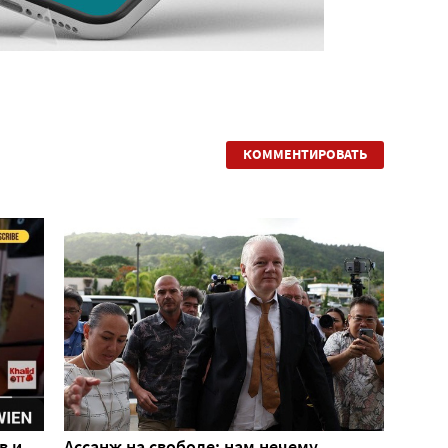
КОММЕНТИРОВАТЬ
в и
Ассанж на свободе: нам нечему