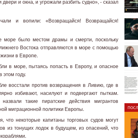
 двери и окна, и угрожали разбить судно», - сказал
али и вопили: «Возвращайся! Возвращайся!
е море было местом драмы и смерти, поскольку
лижнего Востока отправляются в море с помощью
 жизни в Европе.
ли в море, пытаясь попасть в Европу, и опасное
 этом году.
бле восстали против возвращения в Ливию, где в
лярно избивают, насилуют и подвергают пыткам.
назвали такие пиратские действия мигрантов
ПОСЛ
ной миграционной политики Европы.
я, что некоторые капитаны торговых судов могут
тов из тонущих лодок в будущем, из опасений, что
 кораблями.