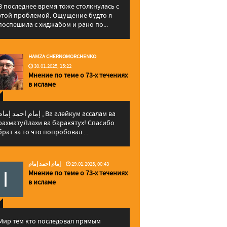
В последнее время тоже столкнулась с
этой проблемой. Ощущение будто я
поспешила с хиджабом и рано по...
HAMZA CHERNOMORCHENKO
30.01.2025, 15:22
Мнение по теме о 73-х течениях
в исламе
إمام احمد إما , Ва алейкум ассалам ва
рахматуЛлахи ва баракятух! Спасибо
брат за то что попробовал ...
إمام احمد إمام
29.01.2025, 00:43
Мнение по теме о 73-х течениях
в исламе
Мир тем кто последовал прямым