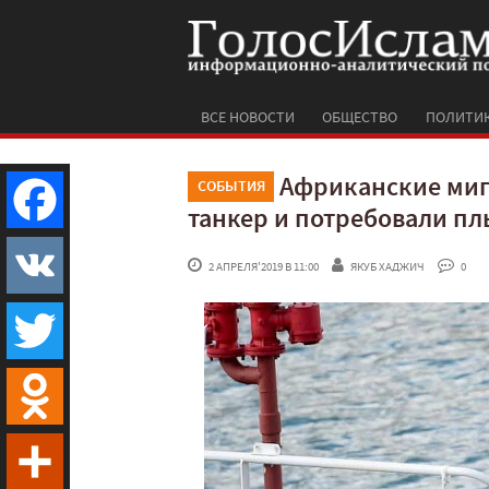
ВСЕ НОВОСТИ
ОБЩЕСТВО
ПОЛИТИ
Африканские миг
СОБЫТИЯ
танкер и потребовали пл
Facebook
 2 АПРЕЛЯ'2019 В 11:00
ЯКУБ ХАДЖИЧ
 0
VK
Twitter
Odnoklassniki