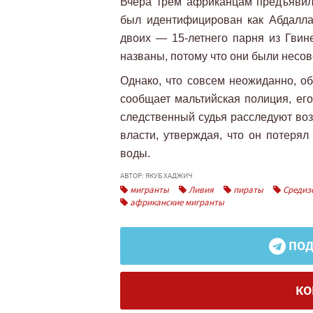
Вчера трем африканцам предъявил
был идентифицирован как Абдалла
двоих — 15-летнего парня из Гвине
названы, потому что они были несо
Однако, что совсем неожиданно, об
сообщает мальтийская полиция, его
следственный судья расследуют воз
власти, утверждая, что он потерял
воды.
АВТОР: ЯКУБ ХАДЖИЧ
мигранты
Ливия
пираты
Средиз
африканские мигранты
ПОД
КО