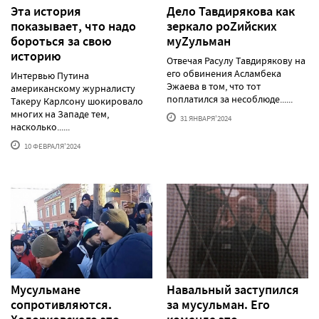
Эта история
Дело Тавдирякова как
показывает, что надо
зеркало роZийских
бороться за свою
муZульман
историю
Отвечая Расулу Тавдирякову на
его обвинения Асламбека
Интервью Путина
Эжаева в том, что тот
американскому журналисту
поплатился за несоблюде......
Такеру Карлсону шокировало
многих на Западе тем,
31 ЯНВАРЯ'2024
насколько......
10 ФЕВРАЛЯ'2024
Мусульмане
Навальный заступился
сопротивляются.
за мусульман. Его