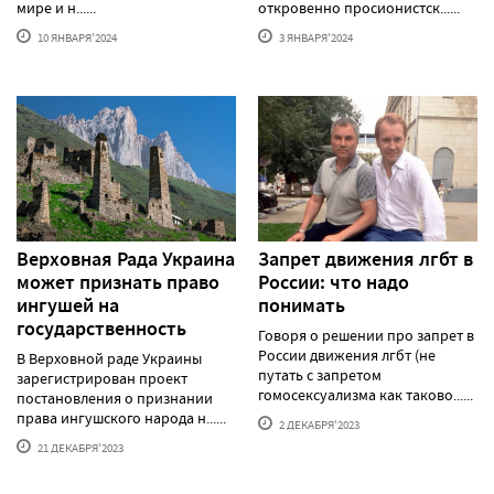
мире и н......
откровенно просионистск......
10 ЯНВАРЯ'2024
3 ЯНВАРЯ'2024
Верховная Рада Украина
Запрет движения лгбт в
может признать право
России: что надо
ингушей на
понимать
государственность
Говоря о решении про запрет в
России движения лгбт (не
В Верховной раде Украины
путать с запретом
зарегистрирован проект
гомосексуализма как таково......
постановления о признании
права ингушского народа н......
2 ДЕКАБРЯ'2023
21 ДЕКАБРЯ'2023