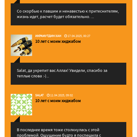
Со скорбью к павшим и ненавестью к притеснителям,
жизнь идет, расчет будет обязательно. ...
ИКРАМУТДИН ХАН
17.04.2025, 00:27
10 лет с моим хиджабом
Salat, да укрепит вас Аллаx! Увидели, спасибо за
теплые слова :-)...
SALAT
11.04.2025, 09:02
10 лет с моим хиджабом
В последнее время тоже столкнулась с этой
проблемой. Ощущение будто я поспешила с