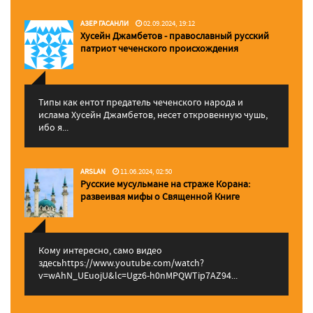
АЗЕР ГАСАНЛИ
02.09.2024, 19:12
Хусейн Джамбетов - православный русский
патриот чеченского происхождения
Типы как ентот предатель чеченского народа и
ислама Хусейн Джамбетов, несет откровенную чушь,
ибо я...
ARSLAN
11.06.2024, 02:50
Русские мусульмане на страже Корана:
pазвеивая мифы о Священной Книге
Кому интересно, само видео
здесьhttps://www.youtube.com/watch?
v=wAhN_UEuojU&lc=Ugz6-h0nMPQWTip7AZ94...