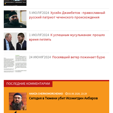
5 ИЮЛЯ'2024
Хусейн Джамбетов - православный
русский патриот чеченского происхождения
1 ИЮЛЯ'2024
К успешным мусульманам: прошло
время петлять
24 ИЮНЯ'2024
Посеявший ветер пожинает бурю
ПОСЛЕДНИЕ КОММЕНТАРИИ
HAMZA CHERNOMORCHENKO
03.06.2026, 23:29
Сегодня в Тюмени убит Исомитдин Акбаров