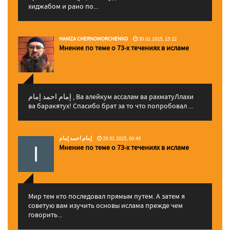
хиджабом и рано по...
HAMZA CHERNOMORCHENKO
30.01.2025, 15:22
Мнение по теме о 73-х течениях в исламе
إمام احمد إمام , Ва алейкум ассалам ва рахматуЛлахи
ва баракятух! Спасибо брат за то что попробовал ...
إمام احمد إمام
29.01.2025, 00:43
Мнение по теме о 73-х течениях в исламе
Мир тем кто последовал прямым путем. А затем я
советую вам изучить основы ислама прежде чем
говорить...