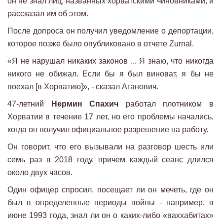
он не знал лиц, названных хорватскими чиновниками, и
рассказал им об этом.
После допроса он получил уведомление о депортации,
которое позже было опубликовано в отчете Zurnal.
«Я не нарушал никаких законов ... Я знаю, что никогда
никого не обижал. Если бы я был виноват, я бы не
поехал [в Хорватию]», - сказал Аганович.
47-летний
Нермин Спахич
работал плотником в
Хорватии в течение 17 лет, но его проблемы начались,
когда он получил официальное разрешение на работу.
Он говорит, что его вызывали на разговор шесть или
семь раз в 2018 году, причем каждый сеанс длился
около двух часов.
Один офицер спросил, посещает ли он мечеть, где он
был в определенные периоды войны - например, в
июне 1993 года, знал ли он о каких-либо «ваххабитах»