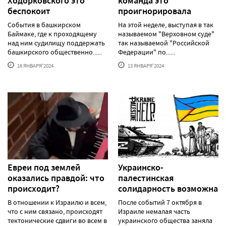
Ходорковского это
команда это
беспокоит
проигнорировала
События в башкирском
На этой неделе, выступая в так
Баймаке, где к проходящему
называемом "Верховном суде"
над ним судилищу поддержать
так называемой "Российской
башкирского общественно......
Федерации" по......
16 ЯНВАРЯ'2024
13 ЯНВАРЯ'2024
Евреи под землей
Украинско-
оказались правдой: что
палестинская
происходит?
солидарность возможна
В отношении к Израилю и всем,
После событий 7 октября в
что с ним связано, происходят
Израиле немалая часть
тектонические сдвиги во всем в
украинского общества заняла