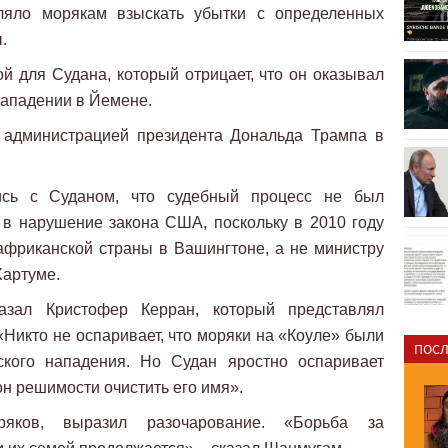
оляло морякам взыскать убытки с определенных
.
 для Судана, который отрицает, что он оказывал
нападении в Йемене.
 администрацией президента Дональда Трампа в
ись с Суданом, что судебный процесс не был
в нарушение закона США, поскольку в 2010 году
африканской страны в Вашингтоне, а не министру
Хартуме.
азал Кристофер Керран, который представлял
«Никто не оспаривает, что моряки на «Коуле» были
ПОСЛ
ского нападения. Но Судан яростно оспаривает
н решимости очистить его имя».
яков, выразил разочарование. «Борьба за