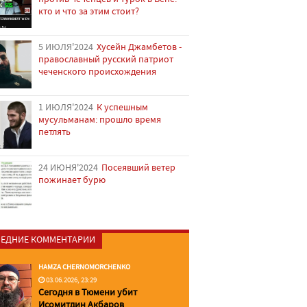
кто и что за этим стоит?
5 ИЮЛЯ'2024
Хусейн Джамбетов -
православный русский патриот
чеченского происхождения
1 ИЮЛЯ'2024
К успешным
мусульманам: прошло время
петлять
24 ИЮНЯ'2024
Посеявший ветер
пожинает бурю
ЕДНИЕ КОММЕНТАРИИ
HAMZA CHERNOMORCHENKO
03.06.2026, 23:29
Сегодня в Тюмени убит
Исомитдин Акбаров