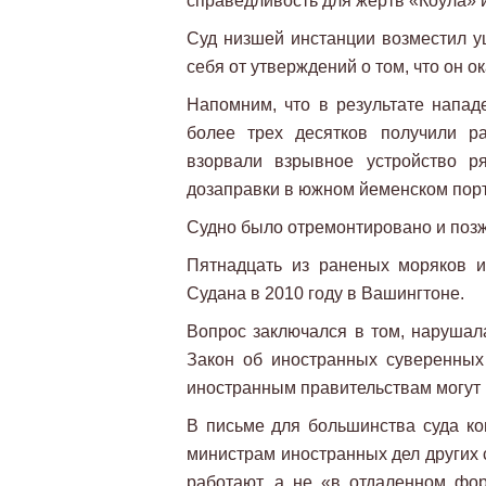
справедливость для жертв «Коула» и
Суд низшей инстанции возместил у
себя от утверждений о том, что он 
Напомним, что в результате напад
более трех десятков получили р
взорвали взрывное устройство 
дозаправки в южном йеменском порт
Судно было отремонтировано и позж
Пятнадцать из раненых моряков и
Судана в 2010 году в Вашингтоне.
Вопрос заключался в том, нарушала
Закон об иностранных суверенных
иностранным правительствам могут 
В письме для большинства суда ко
министрам иностранных дел других 
работают, а не «в отдаленном фо