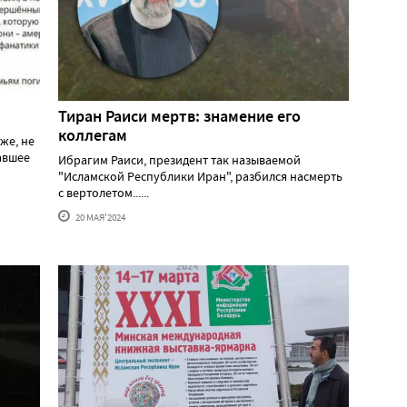
Тиран Раиси мертв: знамение его
коллегам
же, не
давшее
Ибрагим Раиси, президент так называемой
"Исламской Республики Иран", разбился насмерть
с вертолетом......
20 МАЯ'2024