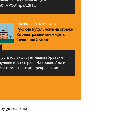
v=wAhN_UEuojU&lc=Ugz6-
h0nMPQWTip7AZ94...
KRR AKK
09.06.2024, 18:56
Русские мусульмане на страже
Корана: pазвеивая мифы о
Священной Книге
Пусть Аллах дарует нашим братьям
лучшее месть в раю. Не только Али и
Иса стоят за этими прекрасными ...
 by golosislama