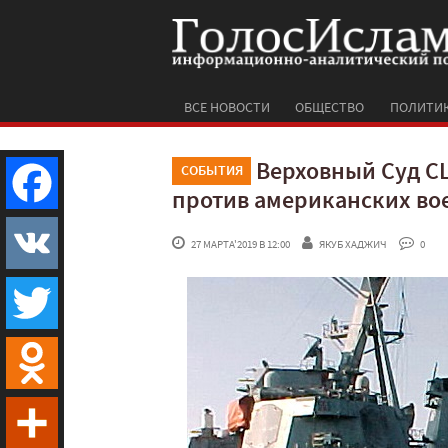
ВСЕ НОВОСТИ
ОБЩЕСТВО
ПОЛИТИ
Верховный Суд СШ
СОБЫТИЯ
против американских во
Facebook
 27 МАРТА'2019 В 12:00
ЯКУБ ХАДЖИЧ
 0
VK
Twitter
Odnoklassniki