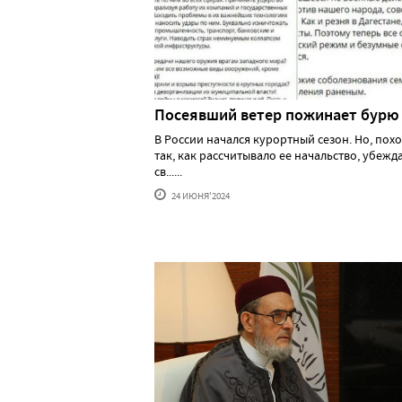
Посеявший ветер пожинает бурю
В России начался курортный сезон. Но, похо
так, как рассчитывало ее начальство, убеж
св......
24 ИЮНЯ'2024