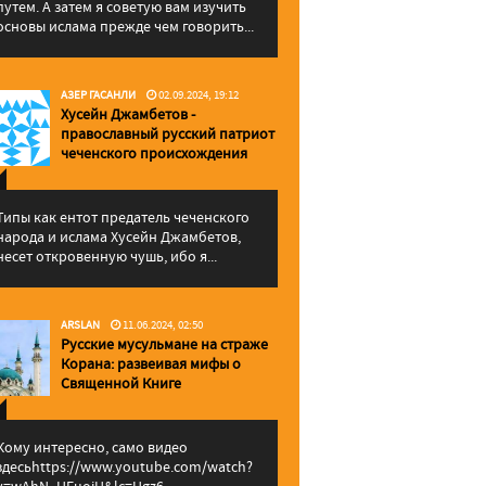
путем. А затем я советую вам изучить
основы ислама прежде чем говорить...
АЗЕР ГАСАНЛИ
02.09.2024, 19:12
Хусейн Джамбетов -
православный русский патриот
чеченского происхождения
Типы как ентот предатель чеченского
народа и ислама Хусейн Джамбетов,
несет откровенную чушь, ибо я...
ARSLAN
11.06.2024, 02:50
Русские мусульмане на страже
Корана: pазвеивая мифы о
Священной Книге
Кому интересно, само видео
здесьhttps://www.youtube.com/watch?