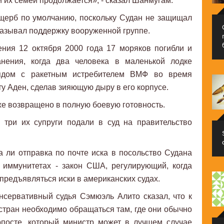
 их семей продолжается», - сказал Шанмугам.
щерб по умолчанию, поскольку Судан не защищал
оказывал поддержку вооруженной группе.
ения 12 октября 2000 года 17 моряков погибли и
анения, когда два человека в маленькой лодке
рядом с ракетным истребителем ВМФ во время
у Аден, сделав зияющую дыру в его корпусе.
е возвращено в полную боевую готовность.
 три их супруги подали в суд на правительство
 ли отправка по почте иска в посольство Судана
 иммунитетах - закон США, регулирующий, когда
предъявляться иски в американских судах.
нсервативный судья Сэмюэль Алито сказал, что к
стран необходимо обращаться там, где они обычно
рпосте, который министр может в лучшем случае