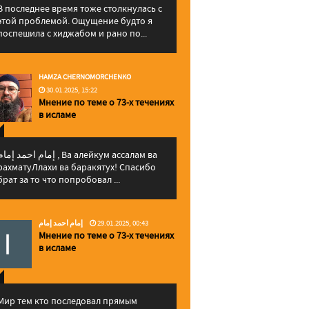
В последнее время тоже столкнулась с
этой проблемой. Ощущение будто я
поспешила с хиджабом и рано по...
HAMZA CHERNOMORCHENKO
30.01.2025, 15:22
Мнение по теме о 73-х течениях
в исламе
إمام احمد إما , Ва алейкум ассалам ва
рахматуЛлахи ва баракятух! Спасибо
брат за то что попробовал ...
إمام احمد إمام
29.01.2025, 00:43
Мнение по теме о 73-х течениях
в исламе
Мир тем кто последовал прямым