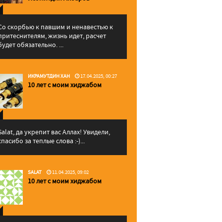
Со скорбью к павшим и ненавестью к
притеснителям, жизнь идет, расчет
будет обязательно. ...
ИКРАМУТДИН ХАН
17.04.2025, 00:27
10 лет с моим хиджабом
Salat, да укрепит вас Аллаx! Увидели,
спасибо за теплые слова :-)...
SALAT
11.04.2025, 09:02
10 лет с моим хиджабом