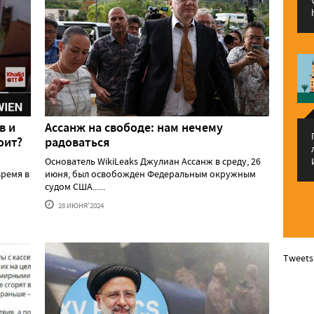
в и
Ассанж на свободе: нам нечему
оит?
радоваться
Основатель WikiLeaks Джулиан Ассанж в среду, 26
ремя в
июня, был освобожден Федеральным окружным
судом США......
28 ИЮНЯ'2024
Tweets