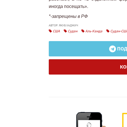
иногда посещать».
*-запрещены в РФ
АВТОР: ЯКУБ ХАДЖИЧ
США
Судан
Аль-Каида
Судан-СШ
ПОД
КО