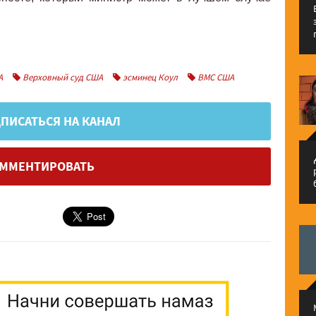
А
Верховный суд США
эсминец Коул
ВМС США
ПИСАТЬСЯ НА КАНАЛ
م
ММЕНТИРОВАТЬ