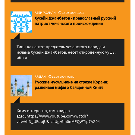
АЗЕР ГАСАНЛИ
02.09.2024, 19:12
Хусейн Джамбетов - православный русский
патриот чеченского происхождения
Типы как ентот предатель чеченского народа и
ислама Хусейн Джамбетов, несет откровенную чушь,
ибо я...
ARSLAN
11.06.2024, 02:50
Русские мусульмане на страже Корана:
pазвеивая мифы о Священной Книге
Кому интересно, само видео
здесьhttps://www.youtube.com/watch?
v=wAhN_UEuojU&lc=Ugz6-h0nMPQWTip7AZ94...