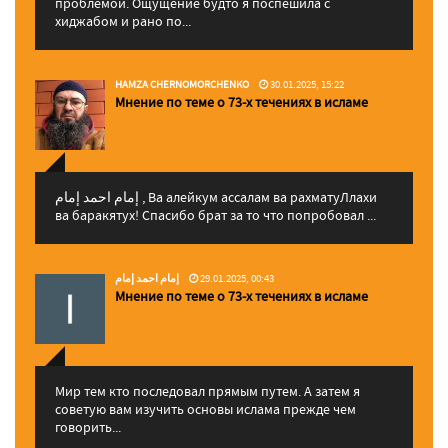
проблемой. Ощущение будто я поспешила с
хиджабом и рано по...
HAMZA CHERNOMORCHENKO
30.01.2025, 15:22
Мнение по теме о 73-х течениях в исламе
إمام احمد إمام , Ва алейкум ассалам ва рахматуЛлахи
ва баракятух! Спасибо брат за то что попробовал ...
إمام احمد إمام
29.01.2025, 00:43
Мнение по теме о 73-х течениях в исламе
Мир тем кто последовал прямым путем. А затем я
советую вам изучить основы ислама прежде чем
говорить...