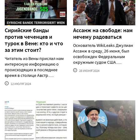
Сирийские банды
Ассанж на свободе: нам
против чеченцев и
нечему радоваться
турок в Вене: кто и что
Основатель WikiLeaks Джулиан
за этим стоит?
Ассанж в среду, 26 июня, был
освобожден Федеральным
Читатель из Вены прислал нам
окружным судом США......
интересную информацию о
происходящих в последнее
28 ИЮНЯ'2024
время в столице Австр......
12 ИЮЛЯ'2024