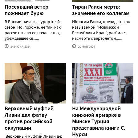
Посеявший ветер
Тиран Раиси мертв:
пожинает бурю
знамение его коллегам
В России начался курортный
Ибрагим Раиси, президент так
сезон. Но, похоже, не так, как
называемой "Исламской
рассчитывало ее начальство,
Республики Иран", разбился
убеждавшее св......
насмерть с вертолетом......
24 ИЮНЯ'2024
20 МАЯ'2024
Верховный муфтий
На Международной
Ливии дал фатву
книжной ярмарке в
против российской
Минске Турция
оккупации
представила книги С.
Нурси
Верховный муфтий Ливии д-р