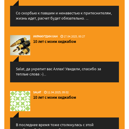
Со скорбью к павшим и ненавестью к притеснителям,
жизнь идет, расчет будет обязательно. ...
ИКРАМУТДИН ХАН
17.04.2025, 00:27
10 лет с моим хиджабом
Salat, да укрепит вас Аллаx! Увидели, спасибо за
теплые слова :-)...
SALAT
11.04.2025, 09:02
10 лет с моим хиджабом
В последнее время тоже столкнулась с этой