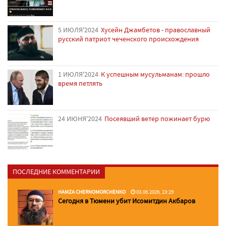
5 ИЮЛЯ'2024
Хусейн Джамбетов - православный
русский патриот чеченского происхождения
1 ИЮЛЯ'2024
К успешным мусульманам: прошло
время петлять
24 ИЮНЯ'2024
Посеявший ветер пожинает бурю
ПОСЛЕДНИЕ КОММЕНТАРИИ
HAMZA CHERNOMORCHENKO
03.06.2026, 23:29
Сегодня в Тюмени убит Исомитдин Акбаров