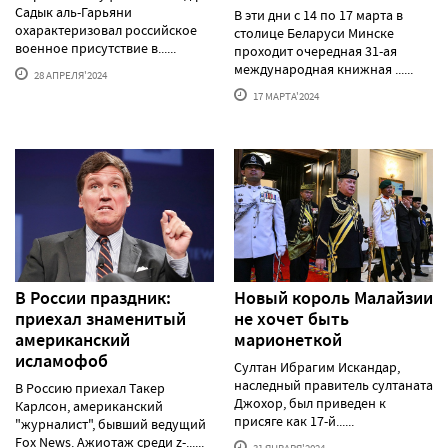
Садык аль-Гарьяни
В эти дни с 14 по 17 марта в
охарактеризовал российское
столице Беларуси Минске
военное присутствие в......
проходит очередная 31-ая
международная книжная ......
28 АПРЕЛЯ'2024
17 МАРТА'2024
В России праздник:
Новый король Малайзии
приехал знаменитый
не хочет быть
американский
марионеткой
исламофоб
Султан Ибрагим Искандар,
наследный правитель султаната
В Россию приехал Такер
Джохор, был приведен к
Карлсон, американский
присяге как 17-й......
"журналист", бывший ведущий
Fox News. Ажиотаж среди z-......