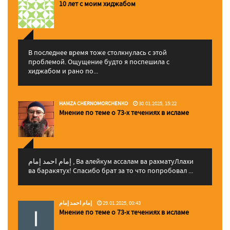
10 лет с моим хиджабом
В последнее время тоже столкнулась с этой
проблемой. Ощущение будто я поспешила с
хиджабом и рано по...
HAMZA CHERNOMORCHENKO
30.01.2025, 15:22
Мнение по теме о 73-х течениях в исламе
إمام احمد إمام , Ва алейкум ассалам ва рахматуЛлахи
ва баракятух! Спасибо брат за то что попробовал ...
إمام احمد إمام
29.01.2025, 00:43
Мнение по теме о 73-х течениях в исламе