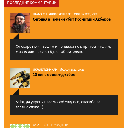
ПОСЛЕДНИЕ КОММЕНТАРИИ
HAMZA CHERNOMORCHENKO
03.06.2026, 23:29
Сегодня в Тюмени убит Исомитдин Акбаров
Со скорбью к павшим и ненавестью к притеснителям,
жизнь идет, расчет будет обязательно. ...
ИКРАМУТДИН ХАН
17.04.2025, 00:27
10 лет с моим хиджабом
Salat, да укрепит вас Аллаx! Увидели, спасибо за
теплые слова :-)...
SALAT
11.04.2025, 09:02