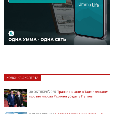
КОЛОНКА ЭКСПЕРТА
30 ОКТЯБРЯ'2025
Транзит власти в Таджикистане:
провал миссии Рахмона убедить Путина
8 ДЕКАБРЯ'2024
Поздравление с уничтожением