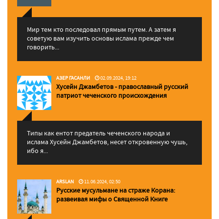
Мир тем кто последовал прямым путем. А затем я
советую вам изучить основы ислама прежде чем
говорить...
АЗЕР ГАСАНЛИ
02.09.2024, 19:12
Хусейн Джамбетов - православный русский
патриот чеченского происхождения
Типы как ентот предатель чеченского народа и
ислама Хусейн Джамбетов, несет откровенную чушь,
ибо я...
ARSLAN
11.06.2024, 02:50
Русские мусульмане на страже Корана:
pазвеивая мифы о Священной Книге