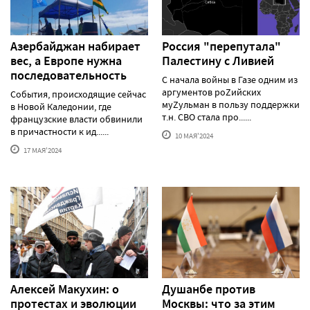
Азербайджан набирает
Россия "перепутала"
вес, а Европе нужна
Палестину с Ливией
последовательность
С начала войны в Газе одним из
аргументов роZийских
События, происходящие сейчас
муZульман в пользу поддержки
в Новой Каледонии, где
т.н. СВО стала про......
французские власти обвинили
в причастности к ид......
10 МАЯ'2024
17 МАЯ'2024
Алексей Макуxин: о
Душанбе против
протестаx и эволюции
Москвы: что за этим