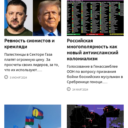
Ревность сионистов и
Российская
кремляди
многополярность как
новый антиисламский
Палестинцы в Секторе Газа
колониализм
платят огромную цену. За
просчеты своих лидеров, за то,
Голосование в Генассамблее
что их используют......
ООН по вопросу признания
бойни боснийских мусульман в
3 ИЮНЯ'2024
Сребренице геноци......
24 МАЯ'2024