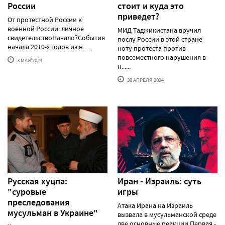
России
стоит и куда это
приведет?
От протестной России к
военной России: личное
МИД Таджикистана вручил
свидетельствоНачало?События
послу России в этой стране
начала 2010-х годов из н......
ноту протеста против
повсеместного нарушения в
3 МАЯ'2024
н......
30 АПРЕЛЯ'2024
Русская хуцпа:
Иран - Израиль: суть
"суровые
игры
преследования
Атака Ирана на Израиль
мусульман в Украине"
вызвала в мусульманской среде
две основные реакции.Первая -