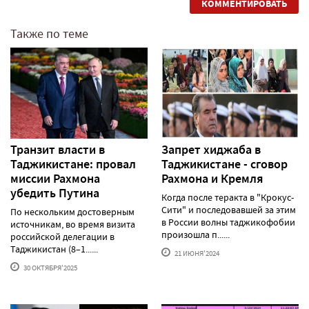
КОММЕНТИРОВАТЬ
Также по теме
Транзит власти в
Запрет хиджаба в
Таджикистане: провал
Таджикистане - сговор
миссии Рахмона
Рахмона и Кремля
убедить Путина
Когда после теракта в "Крокус-
Сити" и последовавшей за этим
По нескольким достоверным
в России волны таджикофобии
источникам, во время визита
произошла п......
российской делегации в
Таджикистан (8–1......
21 ИЮНЯ'2024
30 ОКТЯБРЯ'2025