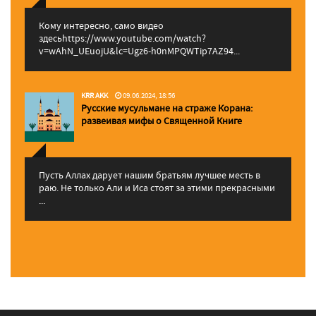
Кому интересно, само видео
здесьhttps://www.youtube.com/watch?
v=wAhN_UEuojU&lc=Ugz6-h0nMPQWTip7AZ94...
KRR AKK
09.06.2024, 18:56
Русские мусульмане на страже Корана:
pазвеивая мифы о Священной Книге
Пусть Аллах дарует нашим братьям лучшее месть в
раю. Не только Али и Иса стоят за этими прекрасными
...