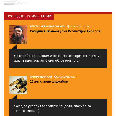
ПОСЛЕДНИЕ КОММЕНТАРИИ
HAMZA CHERNOMORCHENKO
03.06.2026, 23:29
Сегодня в Тюмени убит Исомитдин Акбаров
Со скорбью к павшим и ненавестью к притеснителям,
жизнь идет, расчет будет обязательно. ...
ИКРАМУТДИН ХАН
17.04.2025, 00:27
10 лет с моим хиджабом
Salat, да укрепит вас Аллаx! Увидели, спасибо за
теплые слова :-)...