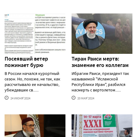
Посеявший ветер
Тиран Раиси мертв:
пожинает бурю
знамение его коллегам
В России начался курортный
Ибрагим Раиси, президент так
сезон. Но, похоже, не так, как
называемой "Исламской
рассчитывало ее начальство,
Республики Иран", разбился
убеждавшее св......
насмерть с вертолетом......
24 ИЮНЯ'2024
20 МАЯ'2024