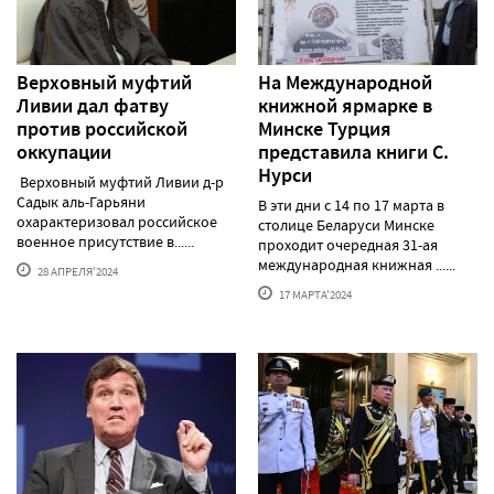
Верховный муфтий
На Международной
Ливии дал фатву
книжной ярмарке в
против российской
Минске Турция
оккупации
представила книги С.
Нурси
Верховный муфтий Ливии д-р
Садык аль-Гарьяни
В эти дни с 14 по 17 марта в
охарактеризовал российское
столице Беларуси Минске
военное присутствие в......
проходит очередная 31-ая
международная книжная ......
28 АПРЕЛЯ'2024
17 МАРТА'2024