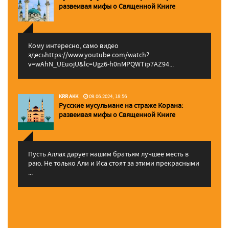
pазвеивая мифы о Священной Книге
Кому интересно, само видео
здесьhttps://www.youtube.com/watch?
v=wAhN_UEuojU&lc=Ugz6-h0nMPQWTip7AZ94...
KRR AKK
09.06.2024, 18:56
Русские мусульмане на страже Корана:
pазвеивая мифы о Священной Книге
Пусть Аллах дарует нашим братьям лучшее месть в
раю. Не только Али и Иса стоят за этими прекрасными
...