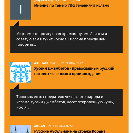
إمام احمد إمام
29.01.2025, 00:43
Мнение по теме о 73-х течениях в исламе
Мир тем кто последовал прямым путем. А затем я
советую вам изучить основы ислама прежде чем
говорить...
АЗЕР ГАСАНЛИ
02.09.2024, 19:12
Хусейн Джамбетов - православный русский
патриот чеченского происхождения
Типы как ентот предатель чеченского народа и
ислама Хусейн Джамбетов, несет откровенную чушь,
ибо я...
ARSLAN
11.06.2024, 02:50
Русские мусульмане на страже Корана: