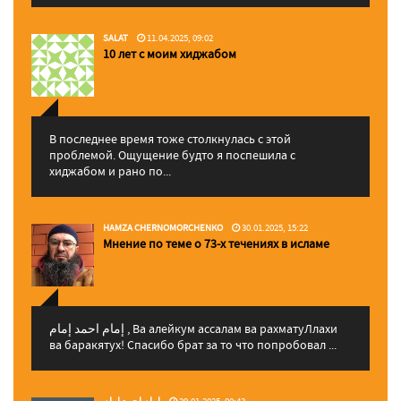
SALAT
11.04.2025, 09:02
10 лет с моим хиджабом
В последнее время тоже столкнулась с этой
проблемой. Ощущение будто я поспешила с
хиджабом и рано по...
HAMZA CHERNOMORCHENKO
30.01.2025, 15:22
Мнение по теме о 73-х течениях в исламе
إمام احمد إمام , Ва алейкум ассалам ва рахматуЛлахи
ва баракятух! Спасибо брат за то что попробовал ...