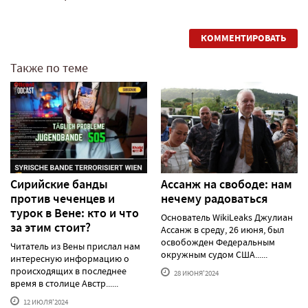
КОММЕНТИРОВАТЬ
Также по теме
Сирийские банды
Ассанж на свободе: нам
против чеченцев и
нечему радоваться
турок в Вене: кто и что
Основатель WikiLeaks Джулиан
за этим стоит?
Ассанж в среду, 26 июня, был
освобожден Федеральным
Читатель из Вены прислал нам
окружным судом США......
интересную информацию о
происходящих в последнее
28 ИЮНЯ'2024
время в столице Австр......
12 ИЮЛЯ'2024