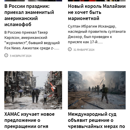
В России праздник:
Новый король Малайзии
приехал знаменитый
не хочет быть
американский
марионеткой
исламофоб
Султан Ибрагим Искандар,
наследный правитель султаната
В Россию приехал Такер
Джохор, был приведен к
Карлсон, американский
присяге как 17-й......
"журналист", бывший ведущий
Fox News. Ажиотаж среди z-......
31 ЯНВАРЯ'2024
5 ФЕВРАЛЯ'2024
ХАМАС изучает новое
Международный суд
предложение о
объявит решение о
прекращении огня
чрезвычайных мерах по