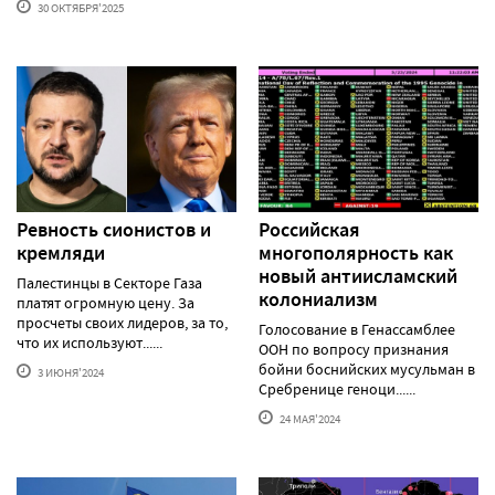
30 ОКТЯБРЯ'2025
Ревность сионистов и
Российская
кремляди
многополярность как
новый антиисламский
Палестинцы в Секторе Газа
колониализм
платят огромную цену. За
просчеты своих лидеров, за то,
Голосование в Генассамблее
что их используют......
ООН по вопросу признания
бойни боснийских мусульман в
3 ИЮНЯ'2024
Сребренице геноци......
24 МАЯ'2024