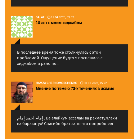
SALAT
11.04.2025, 09:02
10 лет с моим хиджабом
В последнее время тоже столкнулась с этой
проблемой. Ощущение будто я поспешила с
хиджабом и рано по...
HAMZA CHERNOMORCHENKO
30.01.2025, 15:22
Мнение по теме о 73-х течениях в исламе
إمام احمد إمام , Ва алейкум ассалам ва рахматуЛлахи
ва баракятух! Спасибо брат за то что попробовал ...