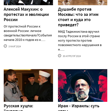
Алексей Макуxин: о
Душанбе против
протестаx и эволюции
Москвы: что за этим
России
стоит и куда это
приведет?
От протестной России к
военной России: личное
МИД Таджикистана вручил
свидетельствоНачало?События
послу России в этой стране
начала 2010-х годов из н......
ноту протеста против
повсеместного нарушения в
3 МАЯ'2024
н......
30 АПРЕЛЯ'2024
Русская хуцпа:
Иран - Израиль: суть