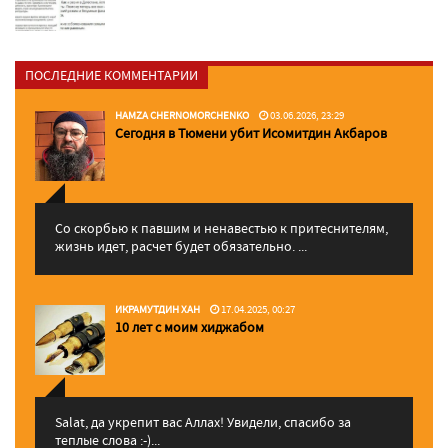
ПОСЛЕДНИЕ КОММЕНТАРИИ
HAMZA CHERNOMORCHENKO
03.06.2026, 23:29
Сегодня в Тюмени убит Исомитдин Акбаров
Со скорбью к павшим и ненавестью к притеснителям,
жизнь идет, расчет будет обязательно. ...
ИКРАМУТДИН ХАН
17.04.2025, 00:27
10 лет с моим хиджабом
Salat, да укрепит вас Аллаx! Увидели, спасибо за
теплые слова :-)...