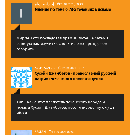
إمام احمد إمام
29.01.2025, 00:43
Мнение по теме о 73-х течениях в исламе
Мир тем кто последовал прямым путем. А затем я
советую вам изучить основы ислама прежде чем
говорить...
АЗЕР ГАСАНЛИ
02.09.2024, 19:12
Хусейн Джамбетов - православный русский
патриот чеченского происхождения
Типы как ентот предатель чеченского народа и
ислама Хусейн Джамбетов, несет откровенную чушь,
ибо я...
ARSLAN
11.06.2024, 02:50