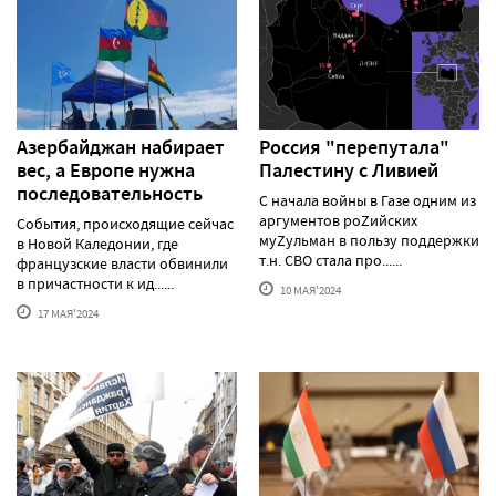
Азербайджан набирает
Россия "перепутала"
вес, а Европе нужна
Палестину с Ливией
последовательность
С начала войны в Газе одним из
аргументов роZийских
События, происходящие сейчас
муZульман в пользу поддержки
в Новой Каледонии, где
т.н. СВО стала про......
французские власти обвинили
в причастности к ид......
10 МАЯ'2024
17 МАЯ'2024