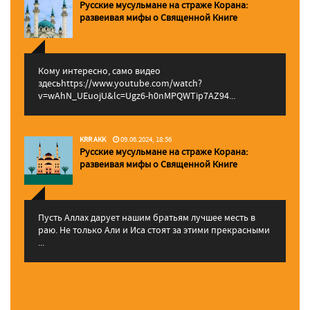
Русские мусульмане на страже Корана:
pазвеивая мифы о Священной Книге
Кому интересно, само видео
здесьhttps://www.youtube.com/watch?
v=wAhN_UEuojU&lc=Ugz6-h0nMPQWTip7AZ94...
KRR AKK
09.06.2024, 18:56
Русские мусульмане на страже Корана:
pазвеивая мифы о Священной Книге
Пусть Аллах дарует нашим братьям лучшее месть в
раю. Не только Али и Иса стоят за этими прекрасными
...