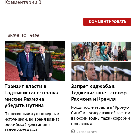
Комментарии
0
КОММЕНТИРОВАТЬ
Также по теме
Транзит власти в
Запрет хиджаба в
Таджикистане: провал
Таджикистане - сговор
миссии Рахмона
Рахмона и Кремля
убедить Путина
Когда после теракта в "Крокус-
Сити" и последовавшей за этим
По нескольким достоверным
в России волны таджикофобии
источникам, во время визита
произошла п......
российской делегации в
Таджикистан (8–1......
21 ИЮНЯ'2024