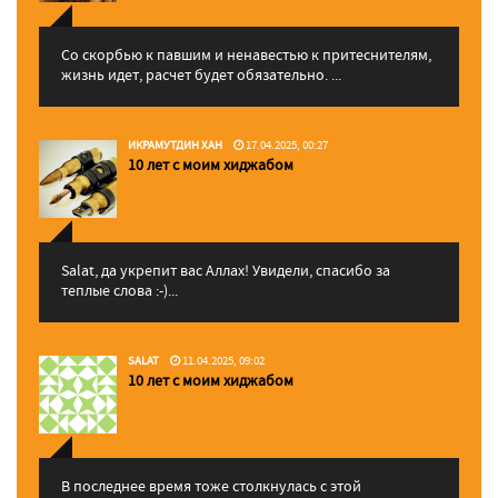
Со скорбью к павшим и ненавестью к притеснителям,
жизнь идет, расчет будет обязательно. ...
ИКРАМУТДИН ХАН
17.04.2025, 00:27
10 лет с моим хиджабом
Salat, да укрепит вас Аллаx! Увидели, спасибо за
теплые слова :-)...
SALAT
11.04.2025, 09:02
10 лет с моим хиджабом
В последнее время тоже столкнулась с этой