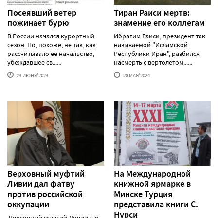
Посеявший ветер
Тиран Раиси мертв:
пожинает бурю
знамение его коллегам
В России начался курортный
Ибрагим Раиси, президент так
сезон. Но, похоже, не так, как
называемой "Исламской
рассчитывало ее начальство,
Республики Иран", разбился
убеждавшее св......
насмерть с вертолетом......
24 ИЮНЯ'2024
20 МАЯ'2024
Верховный муфтий
На Международной
Ливии дал фатву
книжной ярмарке в
против российской
Минске Турция
оккупации
представила книги С.
Нурси
Верховный муфтий Ливии д-р