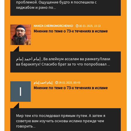
проблемой. Ощущение будто я поспешила с
хиджабом и рано по...
HAMZA CHERNOMORCHENKO
30.01.2025, 15:22
Мнение по теме о 73-х течениях в исламе
إمام احمد إمام , Ва алейкум ассалам ва рахматуЛлахи
ва баракятух! Спасибо брат за то что попробовал ...
إمام احمد إمام
29.01.2025, 00:43
Мнение по теме о 73-х течениях в исламе
Мир тем кто последовал прямым путем. А затем я
советую вам изучить основы ислама прежде чем
говорить...