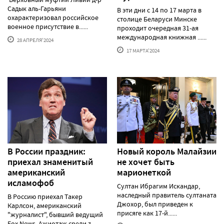
Садык аль-Гарьяни
В эти дни с 14 по 17 марта в
охарактеризовал российское
столице Беларуси Минске
военное присутствие в......
проходит очередная 31-ая
международная книжная ......
28 АПРЕЛЯ'2024
17 МАРТА'2024
В России праздник:
Новый король Малайзии
приехал знаменитый
не хочет быть
американский
марионеткой
исламофоб
Султан Ибрагим Искандар,
наследный правитель султаната
В Россию приехал Такер
Джохор, был приведен к
Карлсон, американский
присяге как 17-й......
"журналист", бывший ведущий
Fox News. Ажиотаж среди z-......