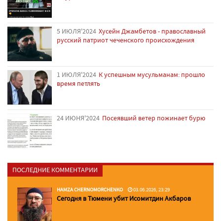
5 ИЮЛЯ'2024
Хусейн Джамбетов - православный
русский патриот чеченского происхождения
1 ИЮЛЯ'2024
К успешным мусульманам: прошло
время петлять
24 ИЮНЯ'2024
Посеявший ветер пожинает бурю
ПОСЛЕДНИЕ КОММЕНТАРИИ
HAMZA CHERNOMORCHENKO
03.06.2026, 23:29
Сегодня в Тюмени убит Исомитдин Акбаров