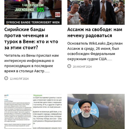
Сирийские банды
Ассанж на свободе: нам
против чеченцев и
нечему радоваться
турок в Вене: кто и что
Основатель WikiLeaks Джулиан
за этим стоит?
Ассанж в среду, 26 июня, был
освобожден Федеральным
Читатель из Вены прислал нам
окружным судом США......
интересную информацию о
происходящих в последнее
28 ИЮНЯ'2024
время в столице Австр......
12 ИЮЛЯ'2024