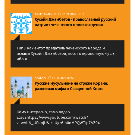
АЗЕР ГАСАНЛИ
02.09.2024, 19:12
Хусейн Джамбетов - православный русский
патриот чеченского происхождения
Типы как ентот предатель чеченского народа и
ислама Хусейн Джамбетов, несет откровенную чушь,
ибо я...
ARSLAN
11.06.2024, 02:50
Русские мусульмане на страже Корана:
pазвеивая мифы о Священной Книге
Кому интересно, само видео
здесьhttps://www.youtube.com/watch?
v=wAhN_UEuojU&lc=Ugz6-h0nMPQWTip7AZ94...