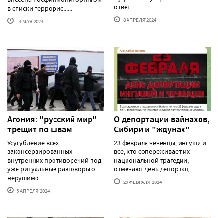
ответ......
в списки террорис......
8 АПРЕЛЯ'2024
14 МАЯ'2024
Агония: "русский мир"
О депортации вайнахов,
трещит по швам
Сибири и "ждунах"
Усугубление всех
23 февраля чеченцы, ингуши и
законсервированных
все, кто сопереживает их
внутренних противоречий под
национальной трагедии,
уже ритуальные разговоры о
отмечают день депортац......
нерушимо......
23 ФЕВРАЛЯ'2024
5 АПРЕЛЯ'2024