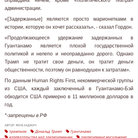
оправдана ничем, кроме «политического театра»
администрации.
«[Задержанные] являются просто марионетками в
истории, которую он хочет рассказать», - сказал Гордон.
«Продолжающееся удержание задержанных в
Гуантанамо является плохой государственной
политикой и нелепо и неоправданно дорого. Однако
Трамп не тратит свои деньги, он тратит деньги
общественности, поэтому он равнодушен к затратам».
По данным Human Rights First, некоммерческой группы
из США, каждый заключенный в Гуантанамо-Бэй
обходится США примерно в 11 миллионов долларов в
год.
*-запрещены в РФ
АВТОР: ЯКУБ ХАДЖИЧ
трампизм
Дональд Трамп
Гуантанамо
издевательства над заключенными
заключенные мусульмане