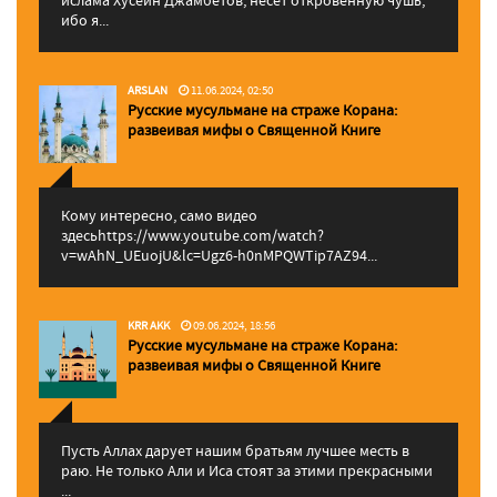
ибо я...
ARSLAN
11.06.2024, 02:50
Русские мусульмане на страже Корана:
pазвеивая мифы о Священной Книге
Кому интересно, само видео
здесьhttps://www.youtube.com/watch?
v=wAhN_UEuojU&lc=Ugz6-h0nMPQWTip7AZ94...
KRR AKK
09.06.2024, 18:56
Русские мусульмане на страже Корана:
pазвеивая мифы о Священной Книге
Пусть Аллах дарует нашим братьям лучшее месть в
раю. Не только Али и Иса стоят за этими прекрасными
...