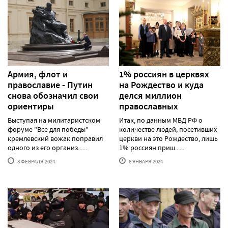
Армия, флот и
1% россиян в церквях
православие - Путин
на Рождество и куда
снова обозначил свои
делся миллион
ориентиры
православных
Выступая на милитаристском
Итак, по данным МВД РФ о
форуме "Все для победы"
количестве людей, посетивших
кремлевский вожак поправил
церкви на это Рождество, лишь
одного из его организ......
1% россиян приш......
3 ФЕВРАЛЯ'2024
8 ЯНВАРЯ'2024