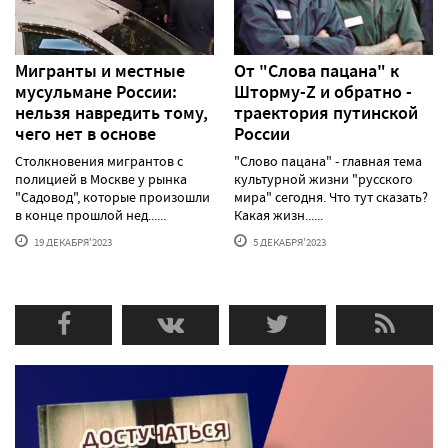
Мигранты и местные
От "Слова пацана" к
мусульмане России:
Шторму-Z и обратно -
нельзя навредить тому,
траектория путинской
чего нет в основе
России
Столкновения мигрантов с
"Слово пацана" - главная тема
полицией в Москве у рынка
культурной жизни "русского
"Садовод", которые произошли
мира" сегодня. Что тут сказать?
в конце прошлой нед......
Какая жизн......
19 ДЕКАБРЯ'2023
5 ДЕКАБРЯ'2023