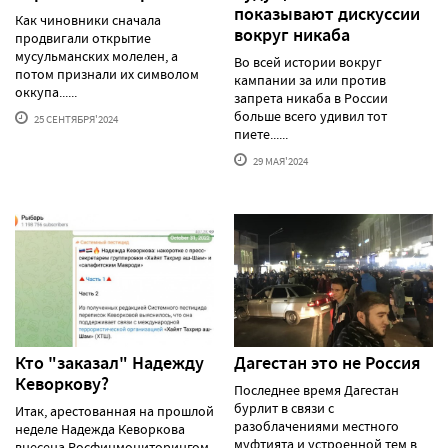
показывают дискуссии
Как чиновники сначала
вокруг никаба
продвигали открытие
мусульманских молелен, а
Во всей истории вокруг
потом признали их символом
кампании за или против
оккупа......
запрета никаба в России
больше всего удивил тот
25 СЕНТЯБРЯ'2024
пиете......
29 МАЯ'2024
Кто "заказал" Надежду
Дагестан это не Россия
Кеворкову?
Последнее время Дагестан
бурлит в связи с
Итак, арестованная на прошлой
разоблачениями местного
неделе Надежда Кеворкова
муфтията и устроенной тем в
внесена Росфинмониторингом