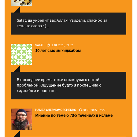
Salat, да укрепит вас Аллаx! Увидели, спасибо за
теплые слова :-)...
SALAT
11.04.2025, 09:02
10 лет с моим хиджабом
В последнее время тоже столкнулась с этой
проблемой. Ощущение будто я поспешила с
хиджабом и рано по...
HAMZA CHERNOMORCHENKO
30.01.2025, 15:22
Мнение по теме о 73-х течениях в исламе