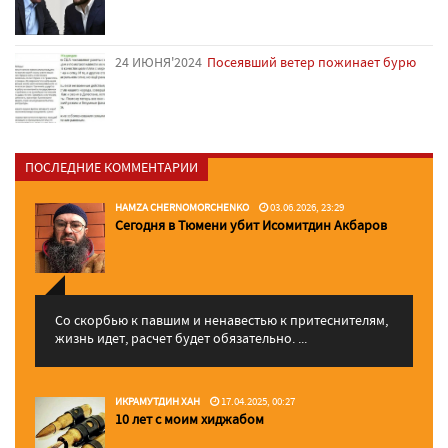
24 ИЮНЯ'2024
Посеявший ветер пожинает бурю
ПОСЛЕДНИЕ КОММЕНТАРИИ
HAMZA CHERNOMORCHENKO
03.06.2026, 23:29
Сегодня в Тюмени убит Исомитдин Акбаров
Со скорбью к павшим и ненавестью к притеснителям,
жизнь идет, расчет будет обязательно. ...
ИКРАМУТДИН ХАН
17.04.2025, 00:27
10 лет с моим хиджабом