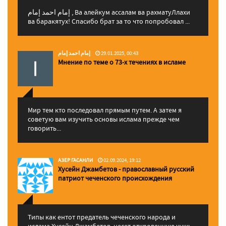
إمام احمد إمام , Ва алейкум ассалам ва рахматуЛлахи
ва баракятух! Спасибо брат за то что попробовал ...
إمام احمد إمام
29.01.2025, 00:43
Мнение по теме о 73-х течениях в исламе
Мир тем кто последовал прямым путем. А затем я
советую вам изучить основы ислама прежде чем
говорить...
АЗЕР ГАСАНЛИ
02.09.2024, 19:12
Хусейн Джамбетов - православный русский
патриот чеченского происхождения
Типы как ентот предатель чеченского народа и
ислама Хусейн Джамбетов, несет откровенную чушь,