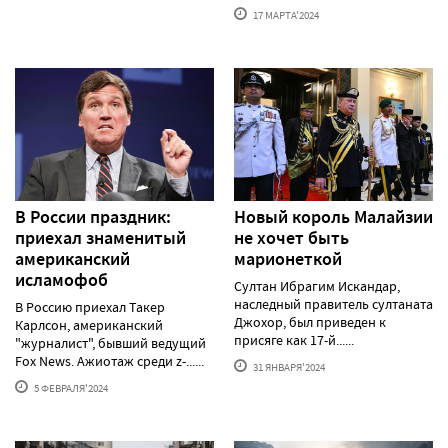
17 МАРТА'2024
В России праздник:
Новый король Малайзии
приехал знаменитый
не хочет быть
американский
марионеткой
исламофоб
Султан Ибрагим Искандар,
наследный правитель султаната
В Россию приехал Такер
Джохор, был приведен к
Карлсон, американский
присяге как 17-й......
"журналист", бывший ведущий
Fox News. Ажиотаж среди z-......
31 ЯНВАРЯ'2024
5 ФЕВРАЛЯ'2024