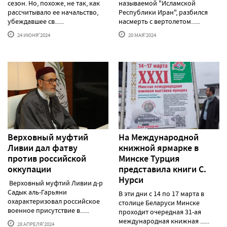
сезон. Но, похоже, не так, как
называемой "Исламской
рассчитывало ее начальство,
Республики Иран", разбился
убеждавшее св......
насмерть с вертолетом......
24 ИЮНЯ'2024
20 МАЯ'2024
Верховный муфтий
На Международной
Ливии дал фатву
книжной ярмарке в
против российской
Минске Турция
оккупации
представила книги С.
Нурси
Верховный муфтий Ливии д-р
Садык аль-Гарьяни
В эти дни с 14 по 17 марта в
охарактеризовал российское
столице Беларуси Минске
военное присутствие в......
проходит очередная 31-ая
международная книжная ......
28 АПРЕЛЯ'2024