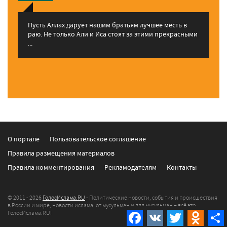
Пусть Аллах дарует нашим братьям лучшее месть в
раю. Не только Али и Иса стоят за этими прекрасными
...
О портале
Пользовательское соглашение
Правила размещения материалов
Правила комментирования
Рекламодателям
Контакты
© 2011 - 2026
ГолосИслама.RU
- Политические новости, события и происшествия
в России и мире, новости ислама, от мусульман и для мусульман – всё это
Facebook
VK
Twitter
Odnokla
ГолосИслама.RU!