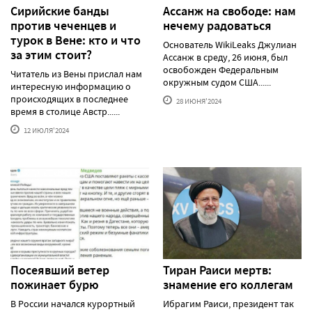
Сирийские банды
Ассанж на свободе: нам
против чеченцев и
нечему радоваться
турок в Вене: кто и что
Основатель WikiLeaks Джулиан
за этим стоит?
Ассанж в среду, 26 июня, был
освобожден Федеральным
Читатель из Вены прислал нам
окружным судом США......
интересную информацию о
происходящих в последнее
28 ИЮНЯ'2024
время в столице Австр......
12 ИЮЛЯ'2024
Посеявший ветер
Тиран Раиси мертв:
пожинает бурю
знамение его коллегам
В России начался курортный
Ибрагим Раиси, президент так