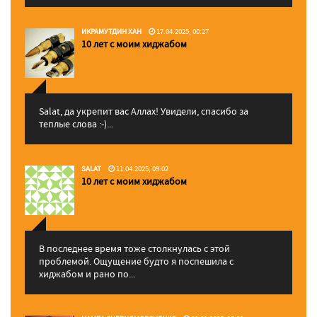
ИКРАМУТДИН ХАН
17.04.2025, 00:27
10 лет с моим хиджабом
Salat, да укрепит вас Аллаx! Увидели, спасибо за
теплые слова :-)...
SALAT
11.04.2025, 09:02
10 лет с моим хиджабом
В последнее время тоже столкнулась с этой
проблемой. Ощущение будто я поспешила с
хиджабом и рано по...