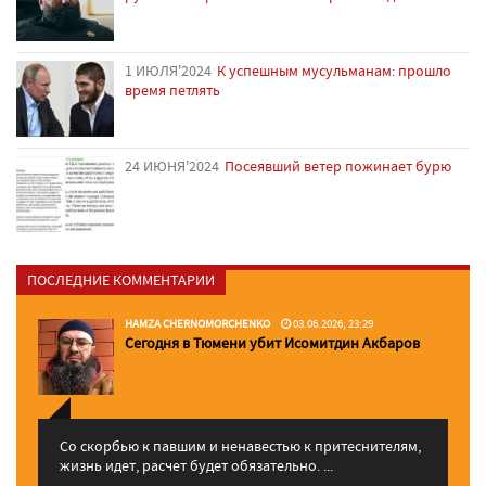
1 ИЮЛЯ'2024
К успешным мусульманам: прошло
время петлять
24 ИЮНЯ'2024
Посеявший ветер пожинает бурю
ПОСЛЕДНИЕ КОММЕНТАРИИ
HAMZA CHERNOMORCHENKO
03.06.2026, 23:29
Сегодня в Тюмени убит Исомитдин Акбаров
Со скорбью к павшим и ненавестью к притеснителям,
жизнь идет, расчет будет обязательно. ...