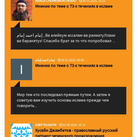
HAMZA CHERNOMORCHENKO
30.01.2025, 15:22
Мнение по теме о 73-х течениях в исламе
إمام احمد إمام , Ва алейкум ассалам ва рахматуЛлахи
ва баракятух! Спасибо брат за то что попробовал ...
إمام احمد إمام
29.01.2025, 00:43
Мнение по теме о 73-х течениях в исламе
Мир тем кто последовал прямым путем. А затем я
советую вам изучить основы ислама прежде чем
говорить...
АЗЕР ГАСАНЛИ
02.09.2024, 19:12
Хусейн Джамбетов - православный русский
патриот чеченского происхождения