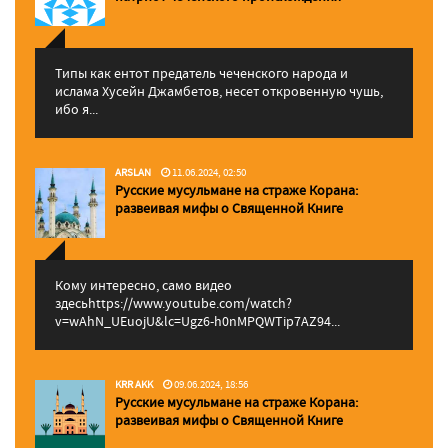
Типы как ентот предатель чеченского народа и
ислама Хусейн Джамбетов, несет откровенную чушь,
ибо я...
ARSLAN
11.06.2024, 02:50
Русские мусульмане на страже Корана:
pазвеивая мифы о Священной Книге
Кому интересно, само видео
здесьhttps://www.youtube.com/watch?
v=wAhN_UEuojU&lc=Ugz6-h0nMPQWTip7AZ94...
KRR AKK
09.06.2024, 18:56
Русские мусульмане на страже Корана:
pазвеивая мифы о Священной Книге