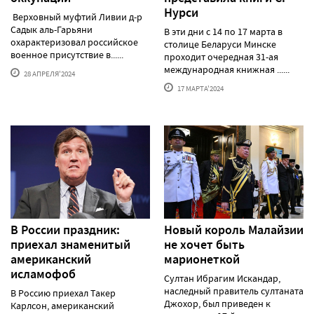
Нурси
Верховный муфтий Ливии д-р
Садык аль-Гарьяни
В эти дни с 14 по 17 марта в
охарактеризовал российское
столице Беларуси Минске
военное присутствие в......
проходит очередная 31-ая
международная книжная ......
28 АПРЕЛЯ'2024
17 МАРТА'2024
В России праздник:
Новый король Малайзии
приехал знаменитый
не хочет быть
американский
марионеткой
исламофоб
Султан Ибрагим Искандар,
наследный правитель султаната
В Россию приехал Такер
Джохор, был приведен к
Карлсон, американский