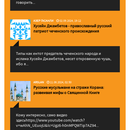
говорить...
АЗЕР ГАСАНЛИ
02.09.2024, 19:12
Хусейн Джамбетов - православный русский
патриот чеченского происхождения
Типы как ентот предатель чеченского народа и
ислама Хусейн Джамбетов, несет откровенную чушь,
ибо я...
ARSLAN
11.06.2024, 02:50
Русские мусульмане на страже Корана:
pазвеивая мифы о Священной Книге
Кому интересно, само видео
здесьhttps://www.youtube.com/watch?
v=wAhN_UEuojU&lc=Ugz6-h0nMPQWTip7AZ94...