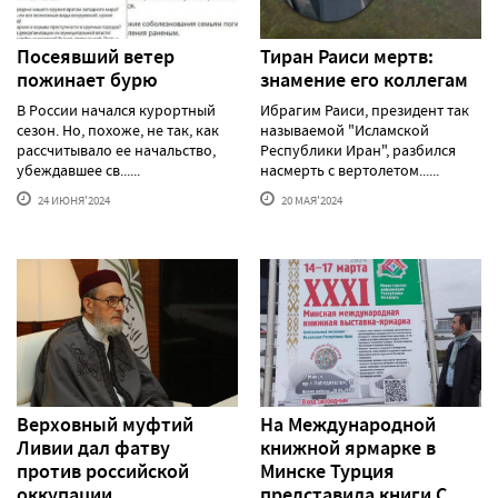
Посеявший ветер
Тиран Раиси мертв:
пожинает бурю
знамение его коллегам
В России начался курортный
Ибрагим Раиси, президент так
сезон. Но, похоже, не так, как
называемой "Исламской
рассчитывало ее начальство,
Республики Иран", разбился
убеждавшее св......
насмерть с вертолетом......
24 ИЮНЯ'2024
20 МАЯ'2024
Верховный муфтий
На Международной
Ливии дал фатву
книжной ярмарке в
против российской
Минске Турция
оккупации
представила книги С.