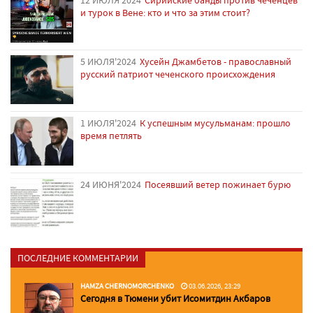
12 ИЮЛЯ'2024
Сирийские банды против чеченцев
и турок в Вене: кто и что за этим стоит?
5 ИЮЛЯ'2024
Хусейн Джамбетов - православный
русский патриот чеченского происхождения
1 ИЮЛЯ'2024
К успешным мусульманам: прошло
время петлять
24 ИЮНЯ'2024
Посеявший ветер пожинает бурю
ПОСЛЕДНИЕ КОММЕНТАРИИ
HAMZA CHERNOMORCHENKO
03.06.2026, 23:29
Сегодня в Тюмени убит Исомитдин Акбаров