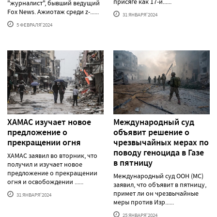
присяге как 17-й......
"журналист", бывший ведущий
Fox News. Ажиотаж среди z-......
31 ЯНВАРЯ'2024
5 ФЕВРАЛЯ'2024
ХАМАС изучает новое
Международный суд
предложение о
объявит решение о
прекращении огня
чрезвычайных мерах по
поводу геноцида в Газе
ХАМАС заявил во вторник, что
в пятницу
получил и изучает новое
предложение о прекращении
Международный суд ООН (МС)
огня и освобождении ......
заявил, что объявит в пятницу,
примет ли он чрезвычайные
31 ЯНВАРЯ'2024
меры против Изр......
25 ЯНВАРЯ'2024