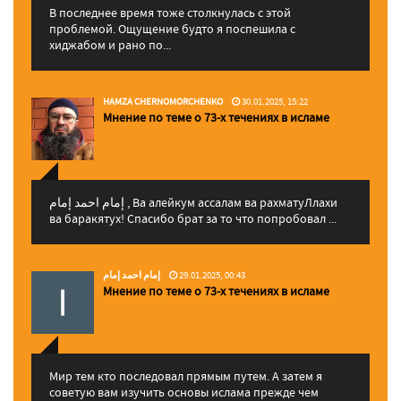
В последнее время тоже столкнулась с этой
проблемой. Ощущение будто я поспешила с
хиджабом и рано по...
HAMZA CHERNOMORCHENKO
30.01.2025, 15:22
Мнение по теме о 73-х течениях в исламе
إمام احمد إمام , Ва алейкум ассалам ва рахматуЛлахи
ва баракятух! Спасибо брат за то что попробовал ...
إمام احمد إمام
29.01.2025, 00:43
Мнение по теме о 73-х течениях в исламе
Мир тем кто последовал прямым путем. А затем я
советую вам изучить основы ислама прежде чем