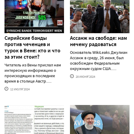
Сирийские банды
Ассанж на свободе: нам
против чеченцев и
нечему радоваться
турок в Вене: кто и что
Основатель WikiLeaks Джулиан
за этим стоит?
Ассанж в среду, 26 июня, был
освобожден Федеральным
Читатель из Вены прислал нам
окружным судом США......
интересную информацию о
происходящих в последнее
28 ИЮНЯ'2024
время в столице Австр......
12 ИЮЛЯ'2024