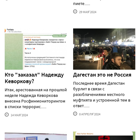
пиете......
29 МАЯ'2024
Кто "заказал" Надежду
Дагестан это не Россия
Кеворкову?
Последнее время Дагестан
бурлит в связи с
Итак, арестованная на прошлой
разоблачениями местного
неделе Надежда Кеворкова
муфтията и устроенной тем в
внесена Росфинмониторингом
ответ......
в списки террорис......
8 АПРЕЛЯ'2024
14 МАЯ'2024