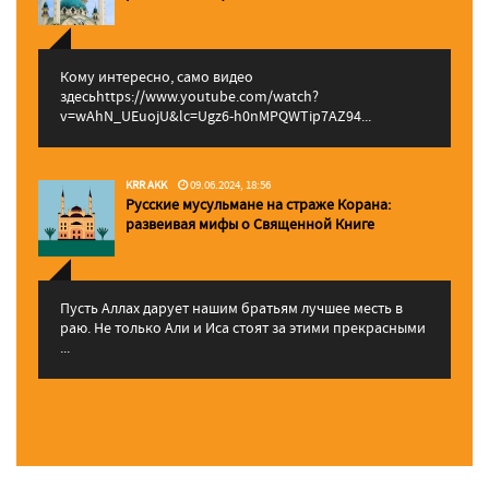
Кому интересно, само видео
здесьhttps://www.youtube.com/watch?
v=wAhN_UEuojU&lc=Ugz6-h0nMPQWTip7AZ94...
KRR AKK
09.06.2024, 18:56
Русские мусульмане на страже Корана:
pазвеивая мифы о Священной Книге
Пусть Аллах дарует нашим братьям лучшее месть в
раю. Не только Али и Иса стоят за этими прекрасными
...