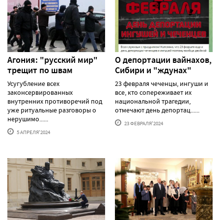
Агония: "русский мир"
О депортации вайнахов,
трещит по швам
Сибири и "ждунах"
Усугубление всех
23 февраля чеченцы, ингуши и
законсервированных
все, кто сопереживает их
внутренних противоречий под
национальной трагедии,
уже ритуальные разговоры о
отмечают день депортац......
нерушимо......
23 ФЕВРАЛЯ'2024
5 АПРЕЛЯ'2024