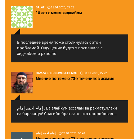
SALAT
11.04.2025, 09:02
10 лет с моим хиджабом
В последнее время тоже столкнулась с этой
проблемой. Ощущение будто я поспешила с
хиджабом и рано по...
HAMZA CHERNOMORCHENKO
30.01.2025, 15:22
Мнение по теме о 73-х течениях в исламе
إمام احمد إمام , Ва алейкум ассалам ва рахматуЛлахи
ва баракятух! Спасибо брат за то что попробовал ...
إمام احمد إمام
29.01.2025, 00:43
Мнение по теме о 73-х течениях в исламе