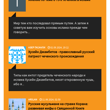
Мир тем кто последовал прямым путем. А затем я
советую вам изучить основы ислама прежде чем
говорить...
АЗЕР ГАСАНЛИ
02.09.2024, 19:12
Хусейн Джамбетов - православный русский
патриот чеченского происхождения
Типы как ентот предатель чеченского народа и
ислама Хусейн Джамбетов, несет откровенную чушь,
ибо я...
ARSLAN
11.06.2024, 02:50
Русские мусульмане на страже Корана:
pазвеивая мифы о Священной Книге