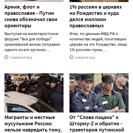
Армия, флот и
1% россиян в церквях
православие - Путин
на Рождество и куда
снова обозначил свои
делся миллион
ориентиры
православных
Выступая на милитаристском
Итак, по данным МВД РФ о
форуме "Все для победы"
количестве людей, посетивших
кремлевский вожак поправил
церкви на это Рождество, лишь
одного из его организ......
1% россиян приш......
3 ФЕВРАЛЯ'2024
8 ЯНВАРЯ'2024
Мигранты и местные
От "Слова пацана" к
мусульмане России:
Шторму-Z и обратно -
нельзя навредить тому,
траектория путинской