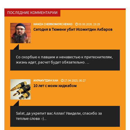
ПОСЛЕДНИЕ КОММЕНТАРИИ
HAMZA CHERNOMORCHENKO
03.06.2026, 23:29
Сегодня в Тюмени убит Исомитдин Акбаров
Со скорбью к павшим и ненавестью к притеснителям,
жизнь идет, расчет будет обязательно. ...
ИКРАМУТДИН ХАН
17.04.2025, 00:27
10 лет с моим хиджабом
Salat, да укрепит вас Аллаx! Увидели, спасибо за
теплые слова :-)...