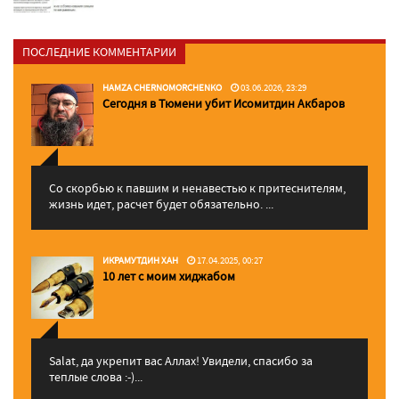
ПОСЛЕДНИЕ КОММЕНТАРИИ
HAMZA CHERNOMORCHENKO
03.06.2026, 23:29
Сегодня в Тюмени убит Исомитдин Акбаров
Со скорбью к павшим и ненавестью к притеснителям,
жизнь идет, расчет будет обязательно. ...
ИКРАМУТДИН ХАН
17.04.2025, 00:27
10 лет с моим хиджабом
Salat, да укрепит вас Аллаx! Увидели, спасибо за
теплые слова :-)...