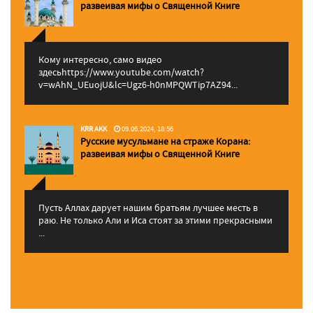
pазвеивая мифы о Священной Книге
Кому интересно, само видео
здесьhttps://www.youtube.com/watch?
v=wAhN_UEuojU&lc=Ugz6-h0nMPQWTip7AZ94...
KRR AKK
09.06.2024, 18:56
Русские мусульмане на страже Корана:
pазвеивая мифы о Священной Книге
Пусть Аллах дарует нашим братьям лучшее месть в
раю. Не только Али и Иса стоят за этими прекрасными
...