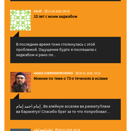
SALAT
11.04.2025, 09:02
10 лет с моим хиджабом
В последнее время тоже столкнулась с этой
проблемой. Ощущение будто я поспешила с
хиджабом и рано по...
HAMZA CHERNOMORCHENKO
30.01.2025, 15:22
Мнение по теме о 73-х течениях в исламе
إمام احمد إمام , Ва алейкум ассалам ва рахматуЛлахи
ва баракятух! Спасибо брат за то что попробовал ...
إمام احمد إمام
29.01.2025, 00:43