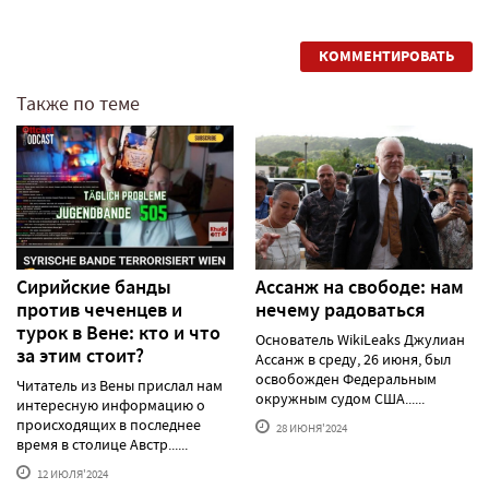
КОММЕНТИРОВАТЬ
Также по теме
Сирийские банды
Ассанж на свободе: нам
против чеченцев и
нечему радоваться
турок в Вене: кто и что
Основатель WikiLeaks Джулиан
за этим стоит?
Ассанж в среду, 26 июня, был
освобожден Федеральным
Читатель из Вены прислал нам
окружным судом США......
интересную информацию о
происходящих в последнее
28 ИЮНЯ'2024
время в столице Австр......
12 ИЮЛЯ'2024