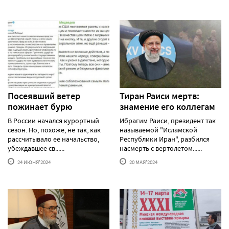
Посеявший ветер
Тиран Раиси мертв:
пожинает бурю
знамение его коллегам
В России начался курортный
Ибрагим Раиси, президент так
сезон. Но, похоже, не так, как
называемой "Исламской
рассчитывало ее начальство,
Республики Иран", разбился
убеждавшее св......
насмерть с вертолетом......
24 ИЮНЯ'2024
20 МАЯ'2024