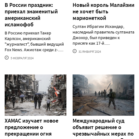
В России праздник:
Новый король Малайзии
приехал знаменитый
не хочет быть
американский
марионеткой
исламофоб
Султан Ибрагим Искандар,
наследный правитель султаната
В Россию приехал Такер
Джохор, был приведен к
Карлсон, американский
присяге как 17-й......
"журналист", бывший ведущий
Fox News. Ажиотаж среди z-......
31 ЯНВАРЯ'2024
5 ФЕВРАЛЯ'2024
ХАМАС изучает новое
Международный суд
предложение о
объявит решение о
прекращении огня
чрезвычайных мерах по