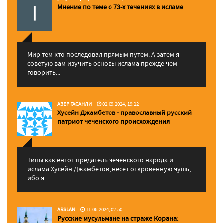
Мнение по теме о 73-х течениях в исламе
Мир тем кто последовал прямым путем. А затем я
советую вам изучить основы ислама прежде чем
говорить...
АЗЕР ГАСАНЛИ
02.09.2024, 19:12
Хусейн Джамбетов - православный русский
патриот чеченского происхождения
Типы как ентот предатель чеченского народа и
ислама Хусейн Джамбетов, несет откровенную чушь,
ибо я...
ARSLAN
11.06.2024, 02:50
Русские мусульмане на страже Корана: