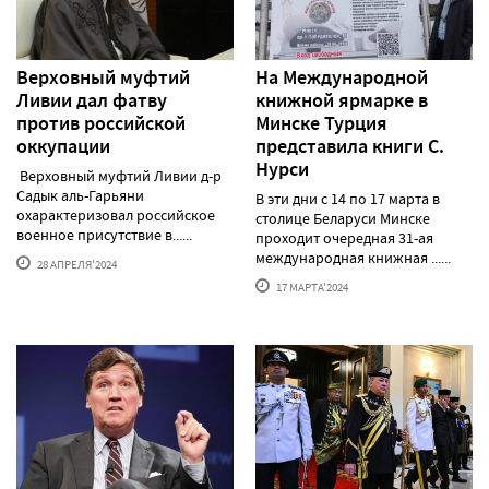
Верховный муфтий
На Международной
Ливии дал фатву
книжной ярмарке в
против российской
Минске Турция
оккупации
представила книги С.
Нурси
Верховный муфтий Ливии д-р
Садык аль-Гарьяни
В эти дни с 14 по 17 марта в
охарактеризовал российское
столице Беларуси Минске
военное присутствие в......
проходит очередная 31-ая
международная книжная ......
28 АПРЕЛЯ'2024
17 МАРТА'2024