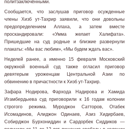
политзаключёнными.
Сообщается, что заслушав приговор осужденные
члены Хизб ут-Тахрир заявили, что они довольны
предопределением Аллаха, а затем вместе
проскандировали: «Умма желает Халифата».
Пришедшие на суд родные и близкие развернули
плакаты: «Мы вас любим», «Мы будем ждать вас».
Неделей ранее, а именно 15 февраля Московский
окружной военный суд также огласил приговор
девятерым уроженцам Центральной Азии по
обвинению в причастности к Хизб ут-Тахрир.
Зафара Нодирова, Фархода Надирова и Хамида
Игамбердыева суд приговорили к 16 годам колонии
строгого режима. Муроджон Сатторов, Отабек
Исомадинов, Алиджон Одинаев, Азиз Хидирбаев,
Собирджон Бурхониддин и Сардорбек Сиддиков —