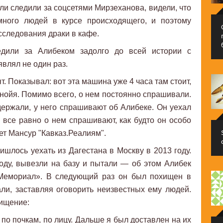
и следили за соцсетями Мирзеханова, видели, что
много людей в курсе происходящего, и поэтому
сследования драки в кафе.
едили за Алибеком задолго до всей истории с
влял не один раз.
ят. Показывал: вот эта машина уже 4 часа там стоит,
анойя. Помимо всего, о нем постоянно спрашивали.
адержали, у него спрашивают об Алибеке. Он уехал
но все равно о нем спрашивают, как будто он особо
ет Мансур "Кавказ.Реалиям".
ишлось уехать из Дагестана в Москву в 2013 году.
оду, вывезли на базу и пытали — об этом Алибек
«Мемориал». В следующий раз он был похищен в
ли, заставляя оговорить неизвестных ему людей.
хищение:
по почкам, по лицу. Дальше я был доставлен на их