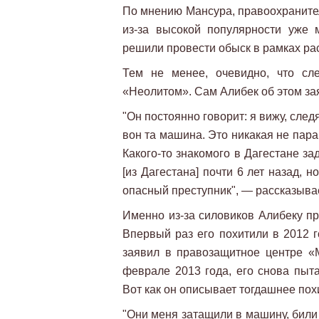
По мнению Мансура, правоохранител
из-за высокой популярности уже 
решили провести обыск в рамках ра
Тем не менее, очевидно, что сл
«Неолитом». Сам Алибек об этом зая
"Он постоянно говорит: я вижу, след
вон та машина. Это никакая не пар
Какого-то знакомого в Дагестане з
[из Дагестана] почти 6 лет назад, 
опасный преступник", — рассказыва
Именно из-за силовиков Алибеку пр
Впервый раз его похитили в 2012 г
заявил в правозащитное центре 
феврале 2013 года, его снова пыта
Вот как он описывает тогдашнее по
"Они меня затащили в машину, били 