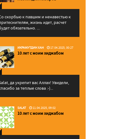
Со скорбью к павшим и ненавестью к
притеснителям, жизнь идет, расчет
будет обязательно. ...
ИКРАМУТДИН ХАН
17.04.2025, 00:27
10 лет с моим хиджабом
Salat, да укрепит вас Аллаx! Увидели,
спасибо за теплые слова :-)...
SALAT
11.04.2025, 09:02
10 лет с моим хиджабом