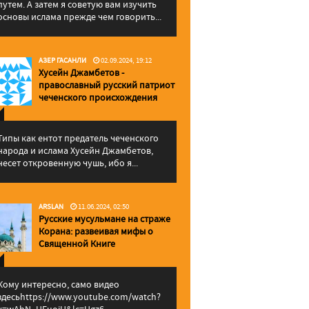
путем. А затем я советую вам изучить
основы ислама прежде чем говорить...
АЗЕР ГАСАНЛИ
02.09.2024, 19:12
Хусейн Джамбетов -
православный русский патриот
чеченского происхождения
Типы как ентот предатель чеченского
народа и ислама Хусейн Джамбетов,
несет откровенную чушь, ибо я...
ARSLAN
11.06.2024, 02:50
Русские мусульмане на страже
Корана: pазвеивая мифы о
Священной Книге
Кому интересно, само видео
здесьhttps://www.youtube.com/watch?