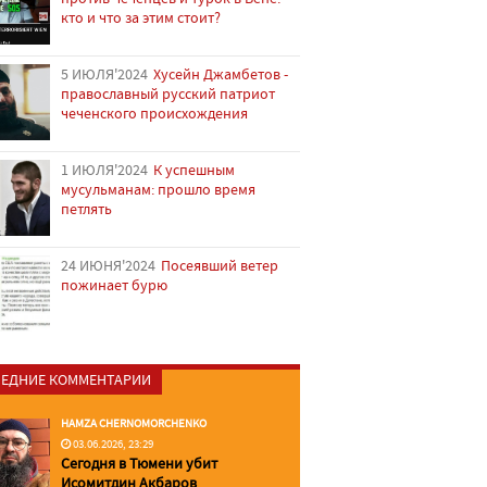
кто и что за этим стоит?
5 ИЮЛЯ'2024
Хусейн Джамбетов -
православный русский патриот
чеченского происхождения
1 ИЮЛЯ'2024
К успешным
мусульманам: прошло время
петлять
24 ИЮНЯ'2024
Посеявший ветер
пожинает бурю
ЕДНИЕ КОММЕНТАРИИ
HAMZA CHERNOMORCHENKO
03.06.2026, 23:29
Сегодня в Тюмени убит
Исомитдин Акбаров