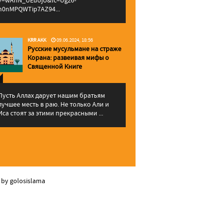
v=wAhN_UEuojU&lc=Ugz6-
h0nMPQWTip7AZ94...
KRR AKK
09.06.2024, 18:56
Русские мусульмане на страже
Корана: pазвеивая мифы о
Священной Книге
Пусть Аллах дарует нашим братьям
лучшее месть в раю. Не только Али и
Иса стоят за этими прекрасными ...
 by golosislama