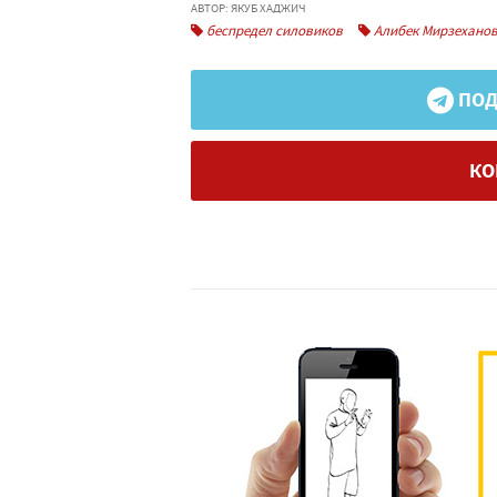
АВТОР: ЯКУБ ХАДЖИЧ
беспредел силовиков
Алибек Мирзехано
ПОД
КО