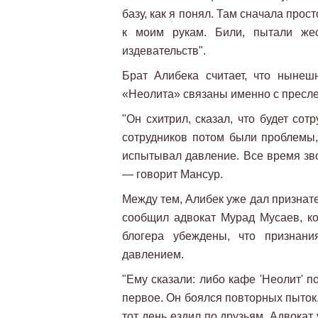
базу, как я понял. Там сначала про
к моим рукам. Били, пытали же
издевательств".
Брат Алибека считает, что нынеш
«Неолита» связаны именно с пресле
"Он схитрил, сказал, что будет сот
сотрудников потом были проблемы,
испытывал давление. Все время зво
— говорит Мансур.
Между тем, Алибек уже дал признате
сообщил адвокат Мурад Мусаев, ко
блогера убеждены, что признан
давлением.
"Ему сказали: либо кафе 'Неолит'
первое. Он боялся повторных пыток. 
тот день ездил по друзьям. Адвока