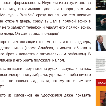
о просто формальность. Неужели из-за хулиганства
т панику, выламывают дверь и говорят, что мы
 Мансур. - [Алибек] сразу понял, что это никакие
не открыл дверь, сразу вышел в прямой эфир в
 у него заберут телефон и удалят его прямой эфир,
ие люди. Он сам вызвал полицию".
ртире приехали люди в форме, он сам открыл дверь,
одственников (кроме Алибека, в момент обыска в
его брат и невестка с пятимесячным ребенком). В
либека и его брата положили на пол.
 затягивали наручники на руках, наступали на пах,
 всю электроннику забрали, угрожали, чтобы ничего
лучше не нанимать адвоката, потому что с ним все
ПОСЛ
Б".
икто из силовиков не удосужился даже показать