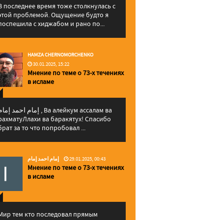
В последнее время тоже столкнулась с
этой проблемой. Ощущение будто я
поспешила с хиджабом и рано по...
HAMZA CHERNOMORCHENKO
30.01.2025, 15:22
Мнение по теме о 73-х течениях
в исламе
إمام احمد إما , Ва алейкум ассалам ва
рахматуЛлахи ва баракятух! Спасибо
брат за то что попробовал ...
إمام احمد إمام
29.01.2025, 00:43
Мнение по теме о 73-х течениях
в исламе
Мир тем кто последовал прямым