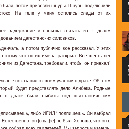
сто били, потом привезли шнуры. Шнуры подключили
стоко. На теле у меня остались следы от их
нее задержание и попытка связать его с делом
дованием дагестанских силовиков.
рудничать, а потом публично все рассказал. У этих
 потому что он их имена раскрыл. Все шесть лет
нили из Дагестана, требовали, чтобы он приехал"
م
льные показания о своем участии в драке. Об этом
торый будет представлять дело Алибека. Родные
ия в драке были выбиты под психологическим
 подписываешь, либо ИГИЛ* подпишешь. Он выбрал
Естественно, он [в кафе] не был. Хорошо, что он в
т уже собрал всех свидетелей, Мы запросим камеры