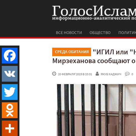
ВСЕ НОВОСТИ
ОБЩЕСТВО
ПОЛИТИ
"ИГИЛ или "
СРЕДА ОБИТАНИЯ
Мирзеханова сообщают о 
Facebook
 20 ФЕВРАЛЯ'2019 В 10:01
ЯКУБ ХАДЖИЧ
 0
VK
Twitter
Odnoklassniki