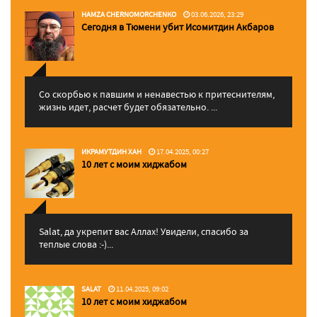
HAMZA CHERNOMORCHENKO
03.06.2026, 23:29
Сегодня в Тюмени убит Исомитдин Акбаров
Со скорбью к павшим и ненавестью к притеснителям,
жизнь идет, расчет будет обязательно. ...
ИКРАМУТДИН ХАН
17.04.2025, 00:27
10 лет с моим хиджабом
Salat, да укрепит вас Аллаx! Увидели, спасибо за
теплые слова :-)...
SALAT
11.04.2025, 09:02
10 лет с моим хиджабом