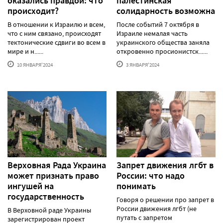
оказались правдой: что
палестинская
происходит?
солидарность возможна
В отношении к Израилю и всем,
После событий 7 октября в
что с ним связано, происходят
Израиле немалая часть
тектонические сдвиги во всем в
украинского общества заняла
мире и н......
откровенно просионистск......
10 ЯНВАРЯ'2024
3 ЯНВАРЯ'2024
Верховная Рада Украина
Запрет движения лгбт в
может признать право
России: что надо
ингушей на
понимать
государственность
Говоря о решении про запрет в
России движения лгбт (не
В Верховной раде Украины
путать с запретом
зарегистрирован проект