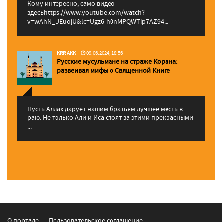
Кому интересно, само видео
здесьhttps://www.youtube.com/watch?
v=wAhN_UEuojU&lc=Ugz6-h0nMPQWTip7AZ94...
KRR AKK
09.06.2024, 18:56
Русские мусульмане на страже Корана:
pазвеивая мифы о Священной Книге
Пусть Аллах дарует нашим братьям лучшее месть в
раю. Не только Али и Иса стоят за этими прекрасными
...
О портале
Пользовательское соглашение