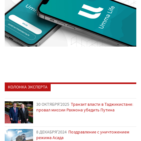
КОЛОНКА ЭКСПЕРТА
30 ОКТЯБРЯ'2025
Транзит власти в Таджикистане:
провал миссии Рахмона убедить Путина
8 ДЕКАБРЯ'2024
Поздравление с уничтожением
режима Асада