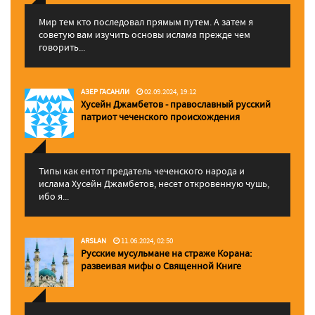
Мир тем кто последовал прямым путем. А затем я
советую вам изучить основы ислама прежде чем
говорить...
АЗЕР ГАСАНЛИ
02.09.2024, 19:12
Хусейн Джамбетов - православный русский
патриот чеченского происхождения
Типы как ентот предатель чеченского народа и
ислама Хусейн Джамбетов, несет откровенную чушь,
ибо я...
ARSLAN
11.06.2024, 02:50
Русские мусульмане на страже Корана:
pазвеивая мифы о Священной Книге