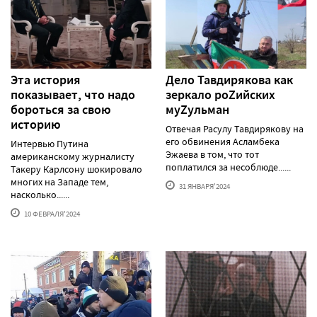
Эта история
Дело Тавдирякова как
показывает, что надо
зеркало роZийских
бороться за свою
муZульман
историю
Отвечая Расулу Тавдирякову на
его обвинения Асламбека
Интервью Путина
Эжаева в том, что тот
американскому журналисту
поплатился за несоблюде......
Такеру Карлсону шокировало
многих на Западе тем,
31 ЯНВАРЯ'2024
насколько......
10 ФЕВРАЛЯ'2024