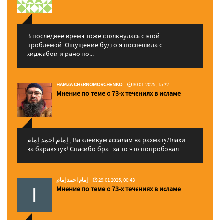
В последнее время тоже столкнулась с этой
проблемой. Ощущение будто я поспешила с
хиджабом и рано по...
HAMZA CHERNOMORCHENKO
30.01.2025, 15:22
Мнение по теме о 73-х течениях в исламе
إمام احمد إمام , Ва алейкум ассалам ва рахматуЛлахи
ва баракятух! Спасибо брат за то что попробовал ...
إمام احمد إمام
29.01.2025, 00:43
Мнение по теме о 73-х течениях в исламе