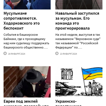
Мусульмане
Навальный заступился
сопротивляются.
за мусульман. Его
Ходорковского это
команда это
беспокоит
проигнорировала
События в башкирском
На этой неделе, выступая в так
Баймаке, где к проходящему
называемом "Верховном суде"
над ним судилищу поддержать
так называемой "Российской
башкирского общественно......
Федерации" по......
16 ЯНВАРЯ'2024
13 ЯНВАРЯ'2024
Евреи под землей
Украинско-