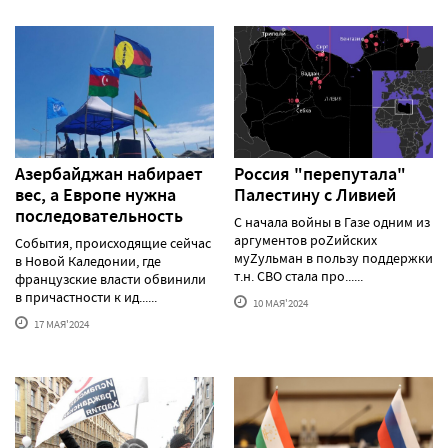
Азербайджан набирает
Россия "перепутала"
вес, а Европе нужна
Палестину с Ливией
последовательность
С начала войны в Газе одним из
аргументов роZийских
События, происходящие сейчас
муZульман в пользу поддержки
в Новой Каледонии, где
т.н. СВО стала про......
французские власти обвинили
в причастности к ид......
10 МАЯ'2024
17 МАЯ'2024