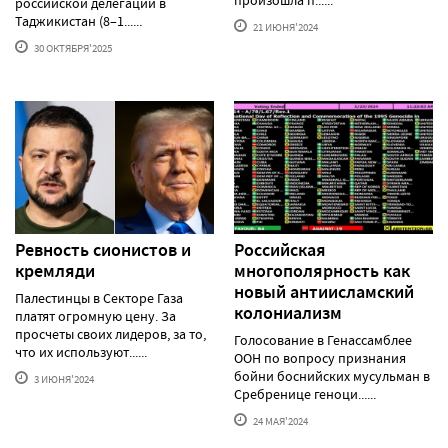
произошла п......
российской делегации в
Таджикистан (8–1......
21 ИЮНЯ'2024
30 ОКТЯБРЯ'2025
Ревность сионистов и
Российская
кремляди
многополярность как
новый антиисламский
Палестинцы в Секторе Газа
колониализм
платят огромную цену. За
просчеты своих лидеров, за то,
Голосование в Генассамблее
что их используют......
ООН по вопросу признания
бойни боснийских мусульман в
3 ИЮНЯ'2024
Сребренице геноци......
24 МАЯ'2024