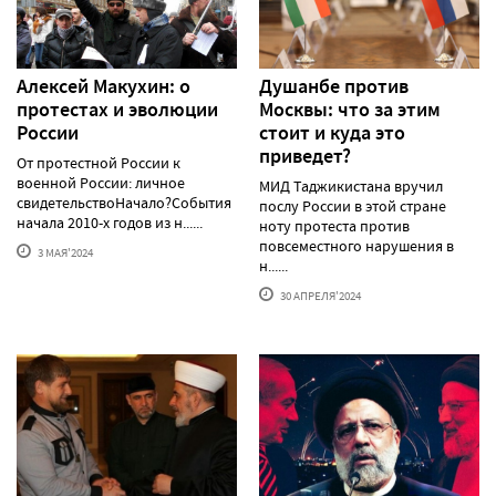
Алексей Макуxин: о
Душанбе против
протестаx и эволюции
Москвы: что за этим
России
стоит и куда это
приведет?
От протестной России к
военной России: личное
МИД Таджикистана вручил
свидетельствоНачало?События
послу России в этой стране
начала 2010-х годов из н......
ноту протеста против
повсеместного нарушения в
3 МАЯ'2024
н......
30 АПРЕЛЯ'2024