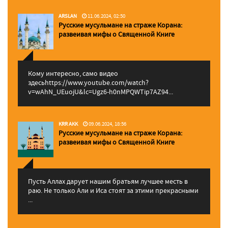
ARSLAN
11.06.2024, 02:50
Русские мусульмане на страже Корана:
pазвеивая мифы о Священной Книге
Кому интересно, само видео
здесьhttps://www.youtube.com/watch?
v=wAhN_UEuojU&lc=Ugz6-h0nMPQWTip7AZ94...
KRR AKK
09.06.2024, 18:56
Русские мусульмане на страже Корана:
pазвеивая мифы о Священной Книге
Пусть Аллах дарует нашим братьям лучшее месть в
раю. Не только Али и Иса стоят за этими прекрасными
...