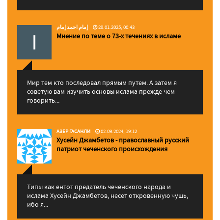
إمام احمد إمام
29.01.2025, 00:43
Мнение по теме о 73-х течениях в исламе
Мир тем кто последовал прямым путем. А затем я
советую вам изучить основы ислама прежде чем
говорить...
АЗЕР ГАСАНЛИ
02.09.2024, 19:12
Хусейн Джамбетов - православный русский
патриот чеченского происхождения
Типы как ентот предатель чеченского народа и
ислама Хусейн Джамбетов, несет откровенную чушь,
ибо я...