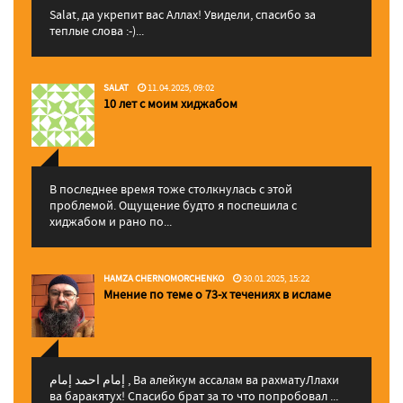
Salat, да укрепит вас Аллаx! Увидели, спасибо за
теплые слова :-)...
SALAT
11.04.2025, 09:02
10 лет с моим хиджабом
В последнее время тоже столкнулась с этой
проблемой. Ощущение будто я поспешила с
хиджабом и рано по...
HAMZA CHERNOMORCHENKO
30.01.2025, 15:22
Мнение по теме о 73-х течениях в исламе
إمام احمد إمام , Ва алейкум ассалам ва рахматуЛлахи
ва баракятух! Спасибо брат за то что попробовал ...