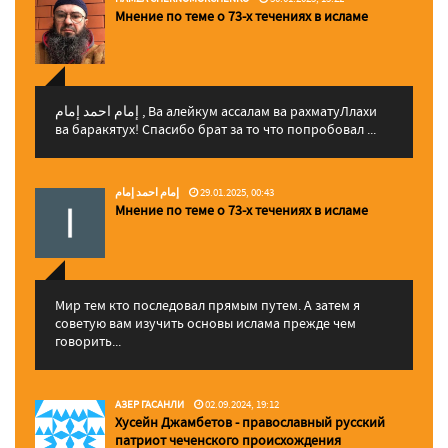
Мнение по теме о 73-х течениях в исламе
إمام احمد إمام , Ва алейкум ассалам ва рахматуЛлахи
ва баракятух! Спасибо брат за то что попробовал ...
إمام احمد إمام
29.01.2025, 00:43
Мнение по теме о 73-х течениях в исламе
Мир тем кто последовал прямым путем. А затем я
советую вам изучить основы ислама прежде чем
говорить...
АЗЕР ГАСАНЛИ
02.09.2024, 19:12
Хусейн Джамбетов - православный русский
патриот чеченского происхождения