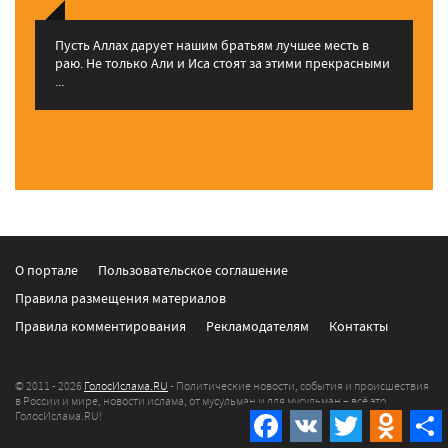
Пусть Аллах дарует нашим братьям лучшее месть в
раю. Не только Али и Иса стоят за этими прекрасными
...
О портале
Пользовательское соглашение
Правила размещения материалов
Правила комментирования
Рекламодателям
Контакты
© 2011 - 2026
ГолосИслама.RU
- Политические новости, события и происшествия
в России и мире, новости ислама, от мусульман и для мусульман – всё это
ГолосИслама.RU!
Facebook
VK
Twitter
Odnokla