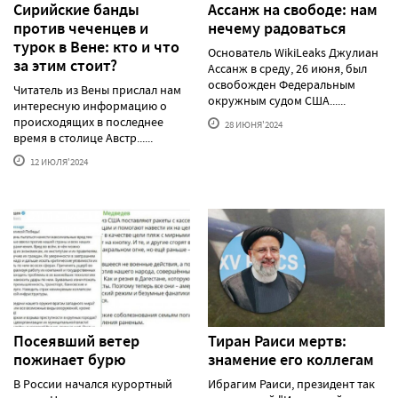
Сирийские банды
Ассанж на свободе: нам
против чеченцев и
нечему радоваться
турок в Вене: кто и что
Основатель WikiLeaks Джулиан
за этим стоит?
Ассанж в среду, 26 июня, был
освобожден Федеральным
Читатель из Вены прислал нам
окружным судом США......
интересную информацию о
происходящих в последнее
28 ИЮНЯ'2024
время в столице Австр......
12 ИЮЛЯ'2024
Посеявший ветер
Тиран Раиси мертв:
пожинает бурю
знамение его коллегам
В России начался курортный
Ибрагим Раиси, президент так