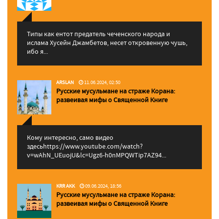
Типы как ентот предатель чеченского народа и
ислама Хусейн Джамбетов, несет откровенную чушь,
ибо я...
ARSLAN
11.06.2024, 02:50
Русские мусульмане на страже Корана:
pазвеивая мифы о Священной Книге
Кому интересно, само видео
здесьhttps://www.youtube.com/watch?
v=wAhN_UEuojU&lc=Ugz6-h0nMPQWTip7AZ94...
KRR AKK
09.06.2024, 18:56
Русские мусульмане на страже Корана:
pазвеивая мифы о Священной Книге