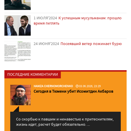
1 ИЮЛЯ'2024
К успешным мусульманам: прошло
время петлять
24 ИЮНЯ'2024
Посеявший ветер пожинает бурю
ПОСЛЕДНИЕ КОММЕНТАРИИ
HAMZA CHERNOMORCHENKO
03.06.2026, 23:29
Сегодня в Тюмени убит Исомитдин Акбаров
Со скорбью к павшим и ненавестью к притеснителям,
жизнь идет, расчет будет обязательно. ...