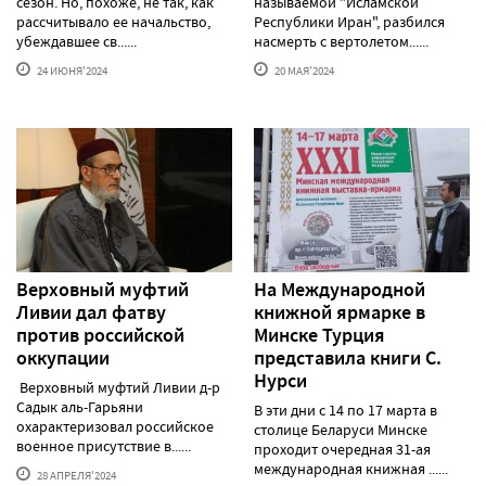
сезон. Но, похоже, не так, как
называемой "Исламской
рассчитывало ее начальство,
Республики Иран", разбился
убеждавшее св......
насмерть с вертолетом......
24 ИЮНЯ'2024
20 МАЯ'2024
Верховный муфтий
На Международной
Ливии дал фатву
книжной ярмарке в
против российской
Минске Турция
оккупации
представила книги С.
Нурси
Верховный муфтий Ливии д-р
Садык аль-Гарьяни
В эти дни с 14 по 17 марта в
охарактеризовал российское
столице Беларуси Минске
военное присутствие в......
проходит очередная 31-ая
международная книжная ......
28 АПРЕЛЯ'2024