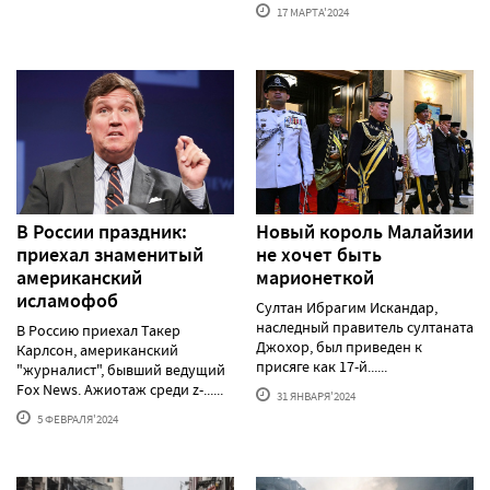
17 МАРТА'2024
В России праздник:
Новый король Малайзии
приехал знаменитый
не хочет быть
американский
марионеткой
исламофоб
Султан Ибрагим Искандар,
наследный правитель султаната
В Россию приехал Такер
Джохор, был приведен к
Карлсон, американский
присяге как 17-й......
"журналист", бывший ведущий
Fox News. Ажиотаж среди z-......
31 ЯНВАРЯ'2024
5 ФЕВРАЛЯ'2024