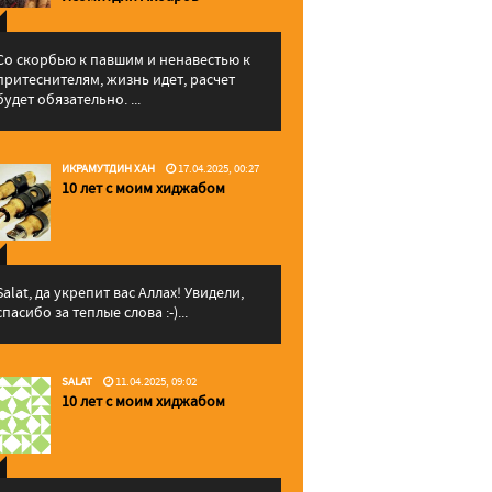
Со скорбью к павшим и ненавестью к
притеснителям, жизнь идет, расчет
будет обязательно. ...
ИКРАМУТДИН ХАН
17.04.2025, 00:27
10 лет с моим хиджабом
Salat, да укрепит вас Аллаx! Увидели,
спасибо за теплые слова :-)...
SALAT
11.04.2025, 09:02
10 лет с моим хиджабом