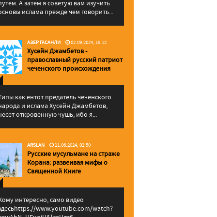
путем. А затем я советую вам изучить
основы ислама прежде чем говорить...
АЗЕР ГАСАНЛИ
02.09.2024, 19:12
Хусейн Джамбетов -
православный русский патриот
чеченского происхождения
Типы как ентот предатель чеченского
народа и ислама Хусейн Джамбетов,
несет откровенную чушь, ибо я...
ARSLAN
11.06.2024, 02:50
Русские мусульмане на страже
Корана: pазвеивая мифы о
Священной Книге
Кому интересно, само видео
здесьhttps://www.youtube.com/watch?