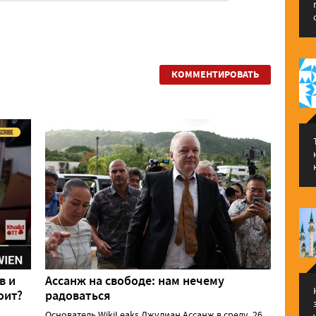
КОММЕНТИРОВАТЬ
в и
Ассанж на свободе: нам нечему
оит?
радоваться
Основатель WikiLeaks Джулиан Ассанж в среду, 26