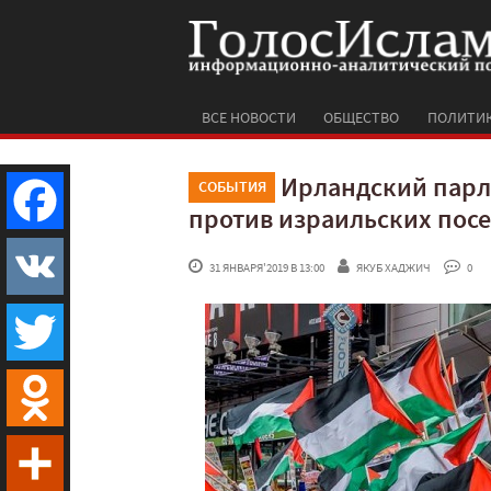
ВСЕ НОВОСТИ
ОБЩЕСТВО
ПОЛИТИ
Ирландский парл
СОБЫТИЯ
против израильских посе
Facebook
 31 ЯНВАРЯ'2019 В 13:00
ЯКУБ ХАДЖИЧ
 0
VK
Twitter
Odnoklassniki