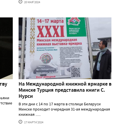
20 МАЯ'2024
тву
На Международной книжной ярмарке в
Минске Турция представила книги С.
Нурси
рьяни
утствие
В эти дни с 14 по 17 марта в столице Беларуси
Минске проходит очередная 31-ая международная
книжная ......
17 МАРТА'2024