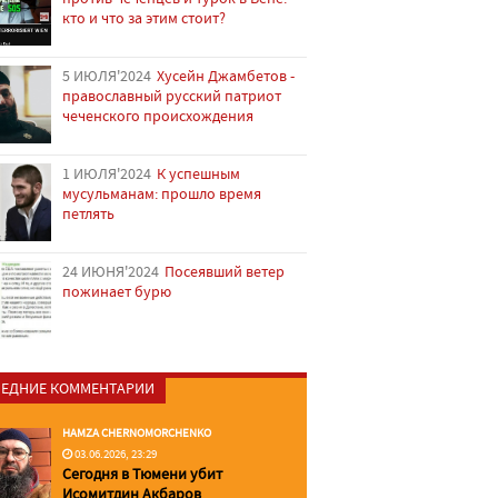
кто и что за этим стоит?
5 ИЮЛЯ'2024
Хусейн Джамбетов -
православный русский патриот
чеченского происхождения
1 ИЮЛЯ'2024
К успешным
мусульманам: прошло время
петлять
24 ИЮНЯ'2024
Посеявший ветер
пожинает бурю
ЕДНИЕ КОММЕНТАРИИ
HAMZA CHERNOMORCHENKO
03.06.2026, 23:29
Сегодня в Тюмени убит
Исомитдин Акбаров