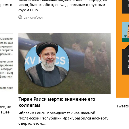
ремя в
июня, был освобожден Федеральным окружным
судом США......
28 ИЮНЯ'2024
Тиран Раиси мертв: знамение его
коллегам
Tweets
же, не
давшее
Ибрагим Раиси, президент так называемой
"Исламской Республики Иран", разбился насмерть
с вертолетом......