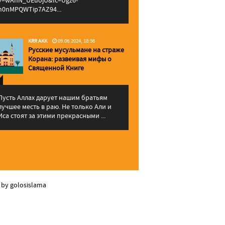
v=wAhN_UEuojU&lc=Ugz6-
h0nMPQWTip7AZ94...
KRR AKK
09.06.2024, 18:56
Русские мусульмане на страже
Корана: pазвеивая мифы о
Священной Книге
Пусть Аллах дарует нашим братьям
лучшее месть в раю. Не только Али и
Иса стоят за этими прекрасными ...
 by golosislama