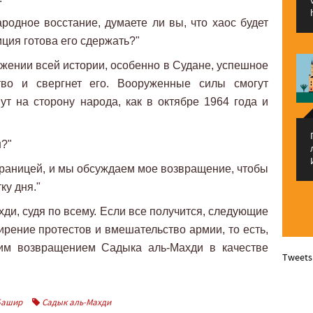
ародное восстание, думаете ли вы, что хаос будет
иция готова его сдержать?"
тяжении всей истории, особенно в Судане, успешное
ство и свергнет его. Вооруженные силы смогут
ут на сторону народа, как в октябре 1964 года и
н?"
 границей, и мы обсуждаем мое возвращение, чтобы
ку дня."
хди, судя по всему. Если все получится, следующие
рение протестов и вмешательство армии, то есть,
им возвращением Садыка аль-Махди в качестве
Tweets
Башир
Садык аль-Махди