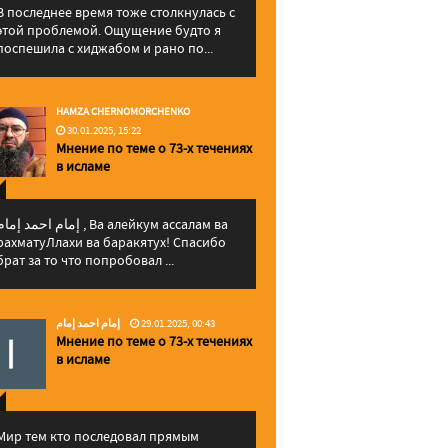
В последнее время тоже столкнулась с
этой проблемой. Ощущение будто я
поспешила с хиджабом и рано по...
HAMZA CHERNOMORCHENKO
30.01.2025, 15:22
Мнение по теме о 73-х течениях
в исламе
إمام احمد إما , Ва алейкум ассалам ва
рахматуЛлахи ва баракятух! Спасибо
брат за то что попробовал ...
إمام احمد إمام
29.01.2025, 00:43
Мнение по теме о 73-х течениях
в исламе
Мир тем кто последовал прямым