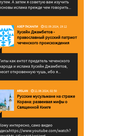
путем. А затем я советую вам изучить
основы ислама прежде чем говорить...
АЗЕР ГАСАНЛИ
02.09.2024, 19:12
Хусейн Джамбетов -
православный русский патриот
чеченского происхождения
Типы как ентот предатель чеченского
народа и ислама Хусейн Джамбетов,
несет откровенную чушь, ибо я...
ARSLAN
11.06.2024, 02:50
Русские мусульмане на страже
Корана: pазвеивая мифы о
Священной Книге
Кому интересно, само видео
здесьhttps://www.youtube.com/watch?