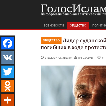
ВСЕ НОВОСТИ
ОБЩЕСТВО
ПОЛИТИ
Лидер суданской
ОБЩЕСТВО
погибших в ходе протест
Facebook
 24 ДЕКАБРЯ'2018 В 13:00
ЯКУБ ХАДЖИЧ
 0
VK
Twitter
Odnoklassniki