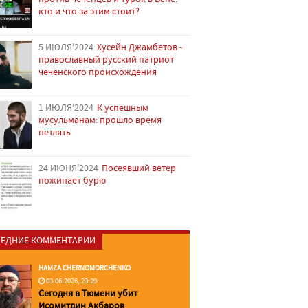
кто и что за этим стоит?
5 ИЮЛЯ'2024
Хусейн Джамбетов -
православный русский патриот
чеченского происхождения
1 ИЮЛЯ'2024
К успешным
мусульманам: прошло время
петлять
24 ИЮНЯ'2024
Посеявший ветер
пожинает бурю
ЕДНИЕ КОММЕНТАРИИ
HAMZA CHERNOMORCHENKO
03.06.2026, 23:29
Сегодня в Тюмени убит
Исомитдин Акбаров