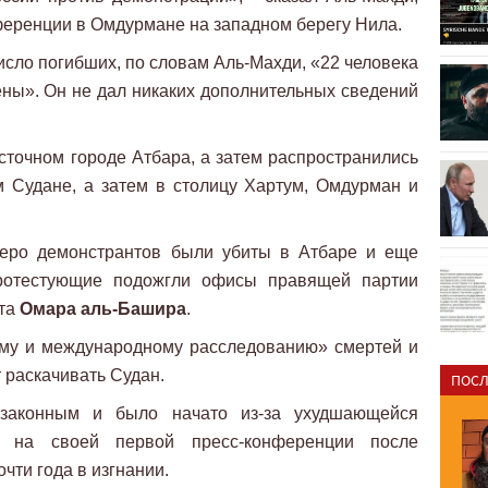
ференции в Омдурмане на западном берегу Нила.
исло погибших, по словам Аль-Махди, «22 человека
ены». Он не дал никаких дополнительных сведений
сточном городе Атбара, а затем распространились
м Судане, а затем в столицу Хартум, Омдурман и
веро демонстрантов были убиты в Атбаре и еще
протестующие подожгли офисы правящей партии
нта
Омара аль-Башира
.
ому и международному расследованию» смертей и
 раскачивать Судан.
ПОСЛ
 законным и было начато из-за ухудшающейся
н на своей первой пресс-конференции после
чти года в изгнании.