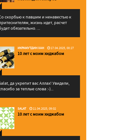
Со скорбью к павшим и ненавестью к
притеснителям, жизнь идет, расчет
будет обязательно. ...
ИКРАМУТДИН ХАН
17.04.2025, 00:27
10 лет с моим хиджабом
Salat, да укрепит вас Аллаx! Увидели,
спасибо за теплые слова :-)...
SALAT
11.04.2025, 09:02
10 лет с моим хиджабом