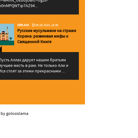
v=wAhN_UEuojU&lc=Ugz6-
h0nMPQWTip7AZ94...
KRR AKK
09.06.2024, 18:56
Русские мусульмане на страже
Корана: pазвеивая мифы о
Священной Книге
Пусть Аллах дарует нашим братьям
лучшее месть в раю. Не только Али и
Иса стоят за этими прекрасными ...
 by golosislama