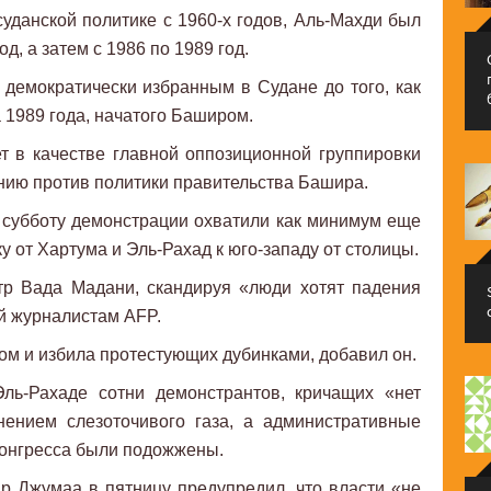
уданской политике с 1960-х годов, Аль-Махди был
д, а затем с 1986 по 1989 год.
демократически избранным в Судане до того, как
а 1989 года, начатого Баширом.
т в качестве главной оппозиционной группировки
нию против политики правительства Башира.
 субботу демонстрации охватили как минимум еще
у от Хартума и Эль-Рахад к юго-западу от столицы.
тр Вада Мадани, скандируя «люди хотят падения
ей журналистам AFP.
ом и избила протестующих дубинками, добавил он.
Эль-Рахаде сотни демонстрантов, кричащих «нет
нением слезоточивого газа, а административные
онгресса были подожжены.
р Джумаа в пятницу предупредил, что власти «не