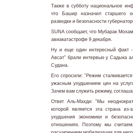
Также в субботу национальное ин
что Башир назначил старшего о
разведки и безопасности губернато
SUNA сообщает, что Мубарак Мохам
авиакатастрофе 9 декабря.
Ну и еще один интересный факт -
Авсат" брали интервью у Садыка ал
Судана.
Его спросили: "Режим сталкиваетс
ужасным ухудшением цен на услуг
Зачем вам служить режиму, соглаша
Ответ Аль-Махди: "Мы неоднокра
которой является эта страна из-
ухудшения экономики и безопасн
отношениях. Поэтому мы считаем
расширением мобилизации для него