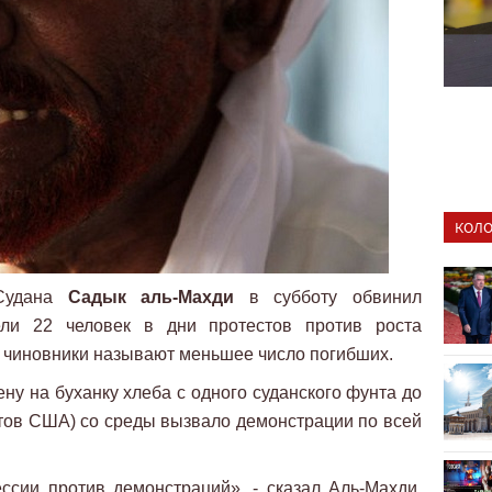
КОЛО
 Судана
Садык аль-Махди
в субботу обвинил
ли 22 человек в дни протестов против роста
 чиновники называют меньшее число погибших.
ну на буханку хлеба с одного суданского фунта до
нтов США) со среды вызвало демонстрации по всей
сии против демонстраций», - сказал Аль-Махди,