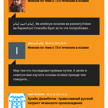
Мнение по теме о 73-х течениях в исламе
إمام احمد إمام , Ва алейкум ассалам ва рахматуЛлахи
ва баракятух! Спасибо брат за то что попробовал ...
إمام احمد إمام
29.01.2025, 00:43
Мнение по теме о 73-х течениях в исламе
Мир тем кто последовал прямым путем. А затем я
советую вам изучить основы ислама прежде чем
говорить...
АЗЕР ГАСАНЛИ
02.09.2024, 19:12
Хусейн Джамбетов - православный русский
патриот чеченского происхождения