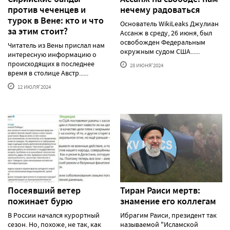
против чеченцев и
нечему радоваться
турок в Вене: кто и что
Основатель WikiLeaks Джулиан
за этим стоит?
Ассанж в среду, 26 июня, был
освобожден Федеральным
Читатель из Вены прислал нам
окружным судом США......
интересную информацию о
происходящих в последнее
28 ИЮНЯ'2024
время в столице Австр......
12 ИЮЛЯ'2024
Посеявший ветер
Тиран Раиси мертв:
пожинает бурю
знамение его коллегам
В России начался курортный
Ибрагим Раиси, президент так
сезон. Но, похоже, не так, как
называемой "Исламской