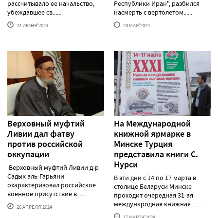
рассчитывало ее начальство,
Республики Иран", разбился
убеждавшее св......
насмерть с вертолетом......
24 ИЮНЯ'2024
20 МАЯ'2024
Верховный муфтий
На Международной
Ливии дал фатву
книжной ярмарке в
против российской
Минске Турция
оккупации
представила книги С.
Нурси
Верховный муфтий Ливии д-р
Садык аль-Гарьяни
В эти дни с 14 по 17 марта в
охарактеризовал российское
столице Беларуси Минске
военное присутствие в......
проходит очередная 31-ая
международная книжная ......
28 АПРЕЛЯ'2024
17 МАРТА'2024