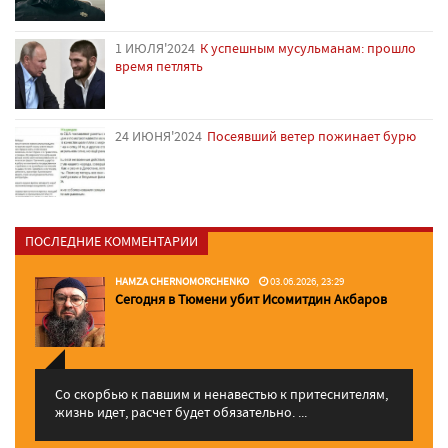
1 ИЮЛЯ'2024
К успешным мусульманам: прошло
время петлять
24 ИЮНЯ'2024
Посеявший ветер пожинает бурю
ПОСЛЕДНИЕ КОММЕНТАРИИ
HAMZA CHERNOMORCHENKO
03.06.2026, 23:29
Сегодня в Тюмени убит Исомитдин Акбаров
Со скорбью к павшим и ненавестью к притеснителям,
жизнь идет, расчет будет обязательно. ...