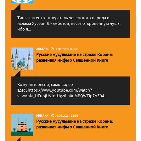
Типы как ентот предатель чеченского народа и
ислама Хусейн Джамбетов, несет откровенную чушь,
ибо я...
ARSLAN
11.06.2024, 02:50
Русские мусульмане на страже Корана:
pазвеивая мифы о Священной Книге
Кому интересно, само видео
здесьhttps://www.youtube.com/watch?
v=wAhN_UEuojU&lc=Ugz6-h0nMPQWTip7AZ94...
KRR AKK
09.06.2024, 18:56
Русские мусульмане на страже Корана:
pазвеивая мифы о Священной Книге