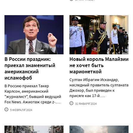
В России праздник:
Новый король Малайзии
приехал знаменитый
не хочет быть
американский
марионеткой
исламофоб
Султан Ибрагим Искандар,
наследный правитель султаната
В Россию приехал Такер
Джохор, был приведен к
Карлсон, американский
присяге как 17-й......
"журналист", бывший ведущий
Fox News. Ажиотаж среди z-......
31 ЯНВАРЯ'2024
5 ФЕВРАЛЯ'2024