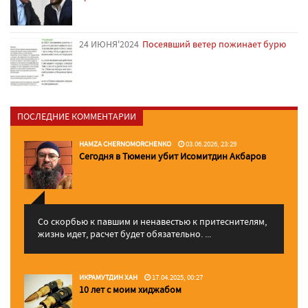
24 ИЮНЯ'2024
Посеявший ветер пожинает бурю
ПОСЛЕДНИЕ КОММЕНТАРИИ
HAMZA CHERNOMORCHENKO
03.06.2026, 23:29
Сегодня в Тюмени убит Исомитдин Акбаров
Со скорбью к павшим и ненавестью к притеснителям,
жизнь идет, расчет будет обязательно. ...
ИКРАМУТДИН ХАН
17.04.2025, 00:27
10 лет с моим хиджабом