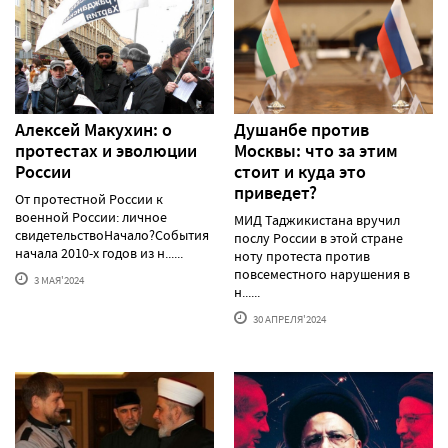
Алексей Макуxин: о
Душанбе против
протестаx и эволюции
Москвы: что за этим
России
стоит и куда это
приведет?
От протестной России к
военной России: личное
МИД Таджикистана вручил
свидетельствоНачало?События
послу России в этой стране
начала 2010-х годов из н......
ноту протеста против
повсеместного нарушения в
3 МАЯ'2024
н......
30 АПРЕЛЯ'2024