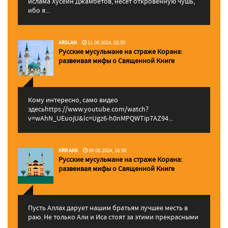
ислама Хусейн Джамбетов, несет откровенную чушь,
ибо я...
ARSLAN
11.06.2024, 02:50
Русские мусульмане на страже Корана:
pазвеивая мифы о Священной Книге
Кому интересно, само видео
здесьhttps://www.youtube.com/watch?
v=wAhN_UEuojU&lc=Ugz6-h0nMPQWTip7AZ94...
KRR AKK
09.06.2024, 18:56
Русские мусульмане на страже Корана:
pазвеивая мифы о Священной Книге
Пусть Аллах дарует нашим братьям лучшее месть в
раю. Не только Али и Иса стоят за этими прекрасными
...