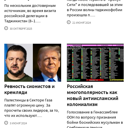
Сити" и последовавшей за этим
По нескольким достоверным
в России волны таджикофобии
источникам, во время визита
произошла п......
российской делегации в
Таджикистан (8–1......
21 ИЮНЯ'2024
30 ОКТЯБРЯ'2025
Ревность сионистов и
Российская
кремляди
многополярность как
новый антиисламский
Палестинцы в Секторе Газа
колониализм
платят огромную цену. За
просчеты своих лидеров, за то,
Голосование в Генассамблее
что их используют......
ООН по вопросу признания
бойни боснийских мусульман в
3 ИЮНЯ'2024
Сребренице геноци......