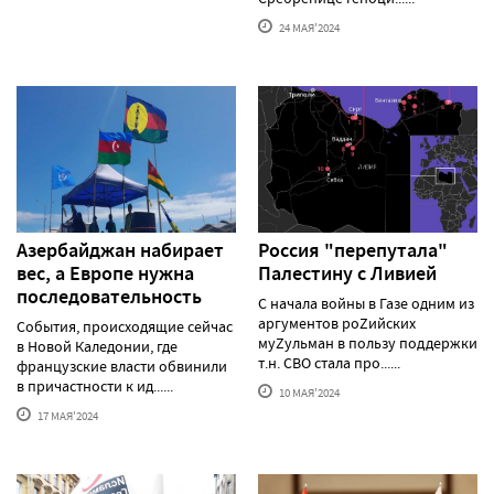
24 МАЯ'2024
Азербайджан набирает
Россия "перепутала"
вес, а Европе нужна
Палестину с Ливией
последовательность
С начала войны в Газе одним из
аргументов роZийских
События, происходящие сейчас
муZульман в пользу поддержки
в Новой Каледонии, где
т.н. СВО стала про......
французские власти обвинили
в причастности к ид......
10 МАЯ'2024
17 МАЯ'2024