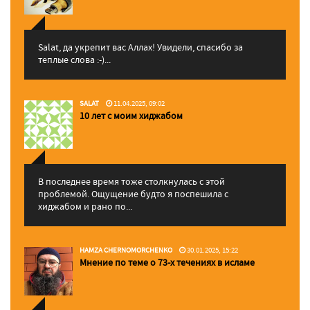
Salat, да укрепит вас Аллаx! Увидели, спасибо за
теплые слова :-)...
SALAT
11.04.2025, 09:02
10 лет с моим хиджабом
В последнее время тоже столкнулась с этой
проблемой. Ощущение будто я поспешила с
хиджабом и рано по...
HAMZA CHERNOMORCHENKO
30.01.2025, 15:22
Мнение по теме о 73-х течениях в исламе