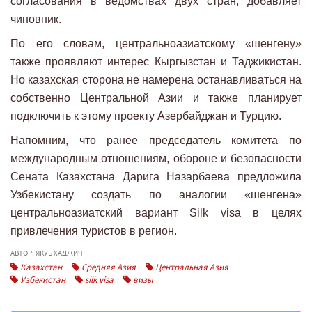
согласования в ведомствах двух стран, добавляет
чиновник.
По его словам, центральноазиатскому «шенгену»
также проявляют интерес Кыргызстан и Таджикистан.
Но казахская сторона не намерена останавливаться на
собственно Центральной Азии и также планирует
подключить к этому проекту Азербайджан и Турцию.
Напомним, что ранее председатель комитета по
международным отношениям, обороне и безопасности
Сената Казахстана Дарига Назарбаева предложила
Узбекистану создать по аналогии «шенгена»
центральноазиатский вариант Silk visa в целях
привлечения туристов в регион.
АВТОР: ЯКУБ ХАДЖИЧ
Казахстан
Средняя Азия
Центральная Азия
Узбекистан
silk visa
визы