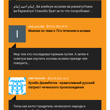
إمام احمد إمام , Ва алейкум ассалам ва рахматуЛлахи
ва баракятух! Спасибо брат за то что попробовал ...
إمام احمد إمام
29.01.2025, 00:43
Мнение по теме о 73-х течениях в исламе
Мир тем кто последовал прямым путем. А затем я
советую вам изучить основы ислама прежде чем
говорить...
АЗЕР ГАСАНЛИ
02.09.2024, 19:12
Хусейн Джамбетов - православный русский
патриот чеченского происхождения
Типы как ентот предатель чеченского народа и