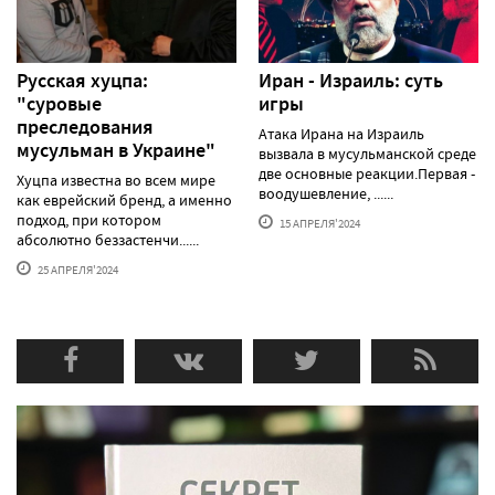
Русская хуцпа:
Иран - Израиль: суть
"суровые
игры
преследования
Атака Ирана на Израиль
мусульман в Украине"
вызвала в мусульманской среде
две основные реакции.Первая -
Хуцпа известна во всем мире
воодушевление, ......
как еврейский бренд, а именно
подход, при котором
15 АПРЕЛЯ'2024
абсолютно беззастенчи......
25 АПРЕЛЯ'2024