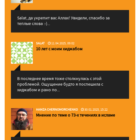
Salat, да укрепит вас Аллаx! Увидели, спасибо за
теплые слова :-)...
SALAT
11.04.2025, 09:02
10 лет с моим хиджабом
В последнее время тоже столкнулась с этой
проблемой. Ощущение будто я поспешила с
хиджабом и рано по...
HAMZA CHERNOMORCHENKO
30.01.2025, 15:22
Мнение по теме о 73-х течениях в исламе