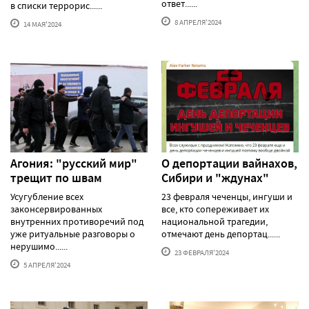
ответ......
в списки террорис......
8 АПРЕЛЯ'2024
14 МАЯ'2024
Агония: "русский мир"
О депортации вайнахов,
трещит по швам
Сибири и "ждунах"
Усугубление всех
23 февраля чеченцы, ингуши и
законсервированных
все, кто сопереживает их
внутренних противоречий под
национальной трагедии,
уже ритуальные разговоры о
отмечают день депортац......
нерушимо......
23 ФЕВРАЛЯ'2024
5 АПРЕЛЯ'2024