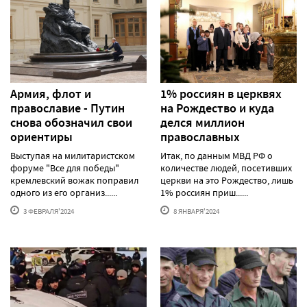
Армия, флот и
1% россиян в церквях
православие - Путин
на Рождество и куда
снова обозначил свои
делся миллион
ориентиры
православных
Выступая на милитаристском
Итак, по данным МВД РФ о
форуме "Все для победы"
количестве людей, посетивших
кремлевский вожак поправил
церкви на это Рождество, лишь
одного из его организ......
1% россиян приш......
3 ФЕВРАЛЯ'2024
8 ЯНВАРЯ'2024