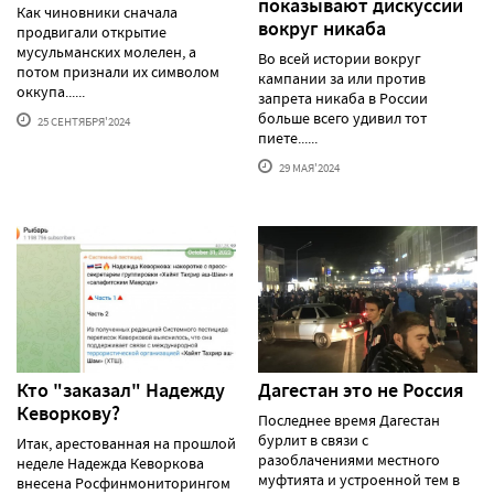
показывают дискуссии
Как чиновники сначала
вокруг никаба
продвигали открытие
мусульманских молелен, а
Во всей истории вокруг
потом признали их символом
кампании за или против
оккупа......
запрета никаба в России
больше всего удивил тот
25 СЕНТЯБРЯ'2024
пиете......
29 МАЯ'2024
Кто "заказал" Надежду
Дагестан это не Россия
Кеворкову?
Последнее время Дагестан
бурлит в связи с
Итак, арестованная на прошлой
разоблачениями местного
неделе Надежда Кеворкова
муфтията и устроенной тем в
внесена Росфинмониторингом