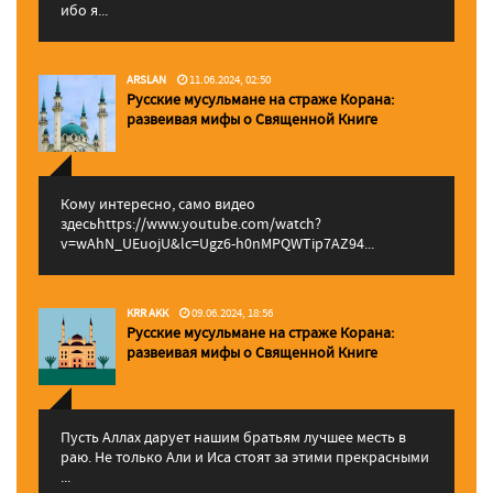
ибо я...
ARSLAN
11.06.2024, 02:50
Русские мусульмане на страже Корана:
pазвеивая мифы о Священной Книге
Кому интересно, само видео
здесьhttps://www.youtube.com/watch?
v=wAhN_UEuojU&lc=Ugz6-h0nMPQWTip7AZ94...
KRR AKK
09.06.2024, 18:56
Русские мусульмане на страже Корана:
pазвеивая мифы о Священной Книге
Пусть Аллах дарует нашим братьям лучшее месть в
раю. Не только Али и Иса стоят за этими прекрасными
...