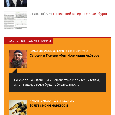
24 ИЮНЯ'2024
Посеявший ветер пожинает бурю
ПОСЛЕДНИЕ КОММЕНТАРИИ
HAMZA CHERNOMORCHENKO
03.06.2026, 23:29
Сегодня в Тюмени убит Исомитдин Акбаров
Со скорбью к павшим и ненавестью к притеснителям,
жизнь идет, расчет будет обязательно. ...
ИКРАМУТДИН ХАН
17.04.2025, 00:27
10 лет с моим хиджабом