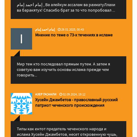
إمام احمد إمام , Ва алейкум ассалам ва рахматуЛлахи
ва баракятух! Спасибо брат за то что попробовал ...
إمام احمد إمام
29.01.2025, 00:43
Мнение по теме о 73-х течениях в исламе
Мир тем кто последовал прямым путем. А затем я
советую вам изучить основы ислама прежде чем
говорить...
АЗЕР ГАСАНЛИ
02.09.2024, 19:12
Хусейн Джамбетов - православный русский
патриот чеченского происхождения
Типы как ентот предатель чеченского народа и
ислама Хусейн Джамбетов, несет откровенную чушь,