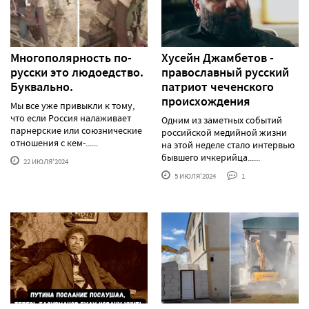
Многополярность по-
Хусейн Джамбетов -
русски это людоедство.
православный русский
Буквально.
патриот чеченского
происхождения
Мы все уже привыкли к тому,
что если Россия налаживает
Одним из заметных событий
парнерские или союзнические
российской медийной жизни
отношения с кем-......
на этой неделе стало интервью
бывшего ичкерийца......
22 ИЮЛЯ'2024
5 ИЮЛЯ'2024
1