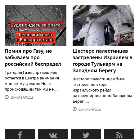
Помня про Газу, не
Шестеро палестинцев
забываем про
застрелены Израилем в
российский беспредел
городе Тулькарм на
Западном Берегу
Трагедия Газы справедливо
остается в центре внимания
Шестеро палестинцев были
многих мусульман.Но за
застрелены в ходе
происходящим там мы не......
израильского рейда
на оккупированном Западном
25 НОЯБРЯ'2023
Берег......
23 НОЯБРЯ'2023