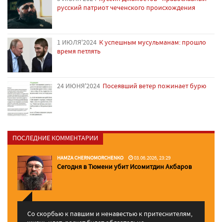
русский патриот чеченского происхождения
1 ИЮЛЯ'2024
К успешным мусульманам: прошло
время петлять
24 ИЮНЯ'2024
Посеявший ветер пожинает бурю
ПОСЛЕДНИЕ КОММЕНТАРИИ
HAMZA CHERNOMORCHENKO
03.06.2026, 23:29
Сегодня в Тюмени убит Исомитдин Акбаров
Со скорбью к павшим и ненавестью к притеснителям,