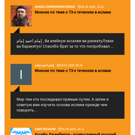
HAMZA CHERNOMORCHENKO
30.01.2025, 15:22
Мнение по теме о 73-х течениях в исламе
إمام احمد إمام , Ва алейкум ассалам ва рахматуЛлахи
ва баракятух! Спасибо брат за то что попробовал ...
إمام احمد إمام
29.01.2025, 00:43
Мнение по теме о 73-х течениях в исламе
Мир тем кто последовал прямым путем. А затем я
советую вам изучить основы ислама прежде чем
говорить...
АЗЕР ГАСАНЛИ
02.09.2024, 19:12
Хусейн Джамбетов - православный русский