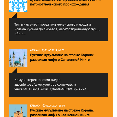
патриот чеченского происхождения
Типы как ентот предатель чеченского народа и
ислама Хусейн Джамбетов, несет откровенную чушь,
ибо я...
ARSLAN
11.06.2024, 02:50
Русские мусульмане на страже Корана:
pазвеивая мифы о Священной Книге
Кому интересно, само видео
здесьhttps://www.youtube.com/watch?
v=wAhN_UEuojU&lc=Ugz6-h0nMPQWTip7AZ94...
KRR AKK
09.06.2024, 18:56
Русские мусульмане на страже Корана:
pазвеивая мифы о Священной Книге