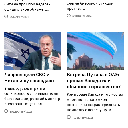
снятие Америкой санкций
Сити на прошлой неделе -
против......
официальное обнаже......
6 ЯНВАРЯ'2024
25 МАРТА'2024
Лавров: цели СВО и
Встреча Путина в ОАЭ:
Нетаньяху совпадают
провал Запада или
обычное торгашество?
Видимо, устав играть в
солидарность с ненавистными
Как провал Запада и торжество
басурманами, русский министр
многополярного мира
иностранных дел Кал......
поспешили охарактеризовать
помпезную встречу Пути......
30 ДЕКАБРЯ'2023
7 ДЕКАБРЯ'2023