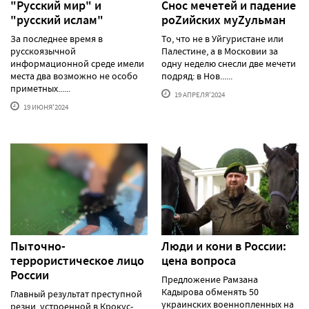
"Русский мир" и
Снос мечетей и падение
"русский ислам"
роZийских муZульман
За последнее время в
То, что не в Уйгуристане или
русскоязычной
Палестине, а в Московии за
информационной среде имели
одну неделю снесли две мечети
места два возможно не особо
подряд: в Нов......
приметных......
19 АПРЕЛЯ'2024
19 ИЮНЯ'2024
Пыточно-
Люди и кони в России:
террористическое лицо
цена вопроса
России
Предложение Рамзана
Кадырова обменять 50
Главный результат преступной
украинских военнопленных на
резни, устроенной в Крокус-