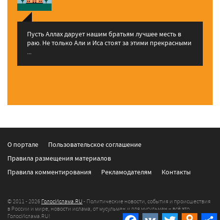
Пусть Аллах дарует нашим братьям лучшее месть в
раю. Не только Али и Иса стоят за этими прекрасными
...
О портале
Пользовательское соглашение
Правила размещения материалов
Правила комментирования
Рекламодателям
Контакты
© 2011 - 2026
ГолосИслама.RU
- Политические новости, события и происшествия
в России и мире, новости ислама, от мусульман и для мусульман – всё это
Facebook
VK
Twitter
Odnokla
ГолосИслама.RU!