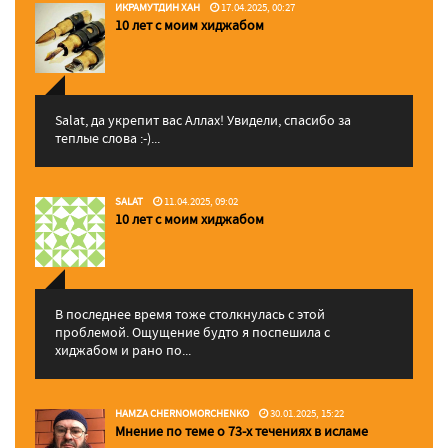
ИКРАМУТДИН ХАН
17.04.2025, 00:27
10 лет с моим хиджабом
Salat, да укрепит вас Аллаx! Увидели, спасибо за
теплые слова :-)...
SALAT
11.04.2025, 09:02
10 лет с моим хиджабом
В последнее время тоже столкнулась с этой
проблемой. Ощущение будто я поспешила с
хиджабом и рано по...
HAMZA CHERNOMORCHENKO
30.01.2025, 15:22
Мнение по теме о 73-х течениях в исламе