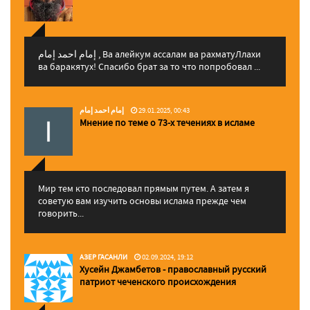
إمام احمد إمام , Ва алейкум ассалам ва рахматуЛлахи
ва баракятух! Спасибо брат за то что попробовал ...
إمام احمد إمام
29.01.2025, 00:43
Мнение по теме о 73-х течениях в исламе
Мир тем кто последовал прямым путем. А затем я
советую вам изучить основы ислама прежде чем
говорить...
АЗЕР ГАСАНЛИ
02.09.2024, 19:12
Хусейн Джамбетов - православный русский
патриот чеченского происхождения