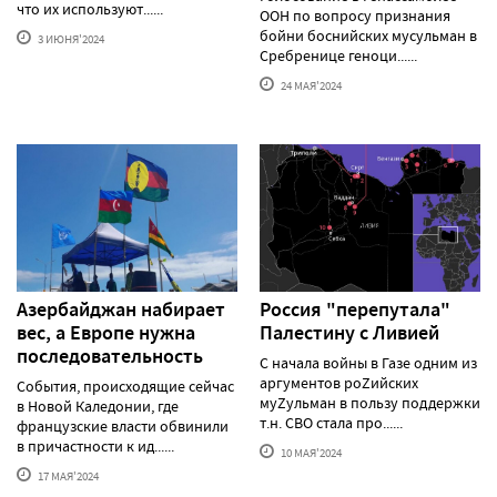
что их используют......
ООН по вопросу признания
бойни боснийских мусульман в
3 ИЮНЯ'2024
Сребренице геноци......
24 МАЯ'2024
Азербайджан набирает
Россия "перепутала"
вес, а Европе нужна
Палестину с Ливией
последовательность
С начала войны в Газе одним из
аргументов роZийских
События, происходящие сейчас
муZульман в пользу поддержки
в Новой Каледонии, где
т.н. СВО стала про......
французские власти обвинили
в причастности к ид......
10 МАЯ'2024
17 МАЯ'2024