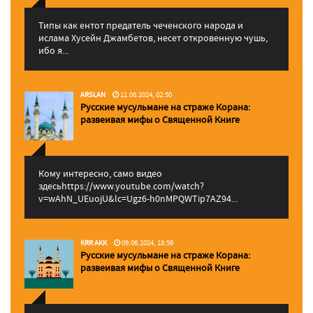
Типы как ентот предатель чеченского народа и
ислама Хусейн Джамбетов, несет откровенную чушь,
ибо я...
ARSLAN
11.06.2024, 02:50
Русские мусульмане на страже Корана:
pазвеивая мифы о Священной Книге
Кому интересно, само видео
здесьhttps://www.youtube.com/watch?
v=wAhN_UEuojU&lc=Ugz6-h0nMPQWTip7AZ94...
KRR AKK
09.06.2024, 18:56
Русские мусульмане на страже Корана:
pазвеивая мифы о Священной Книге