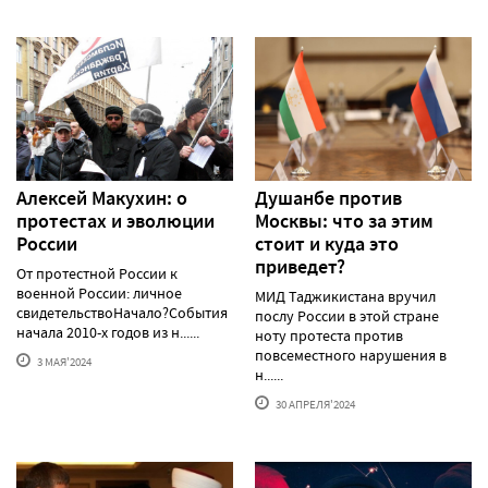
Алексей Макуxин: о
Душанбе против
протестаx и эволюции
Москвы: что за этим
России
стоит и куда это
приведет?
От протестной России к
военной России: личное
МИД Таджикистана вручил
свидетельствоНачало?События
послу России в этой стране
начала 2010-х годов из н......
ноту протеста против
повсеместного нарушения в
3 МАЯ'2024
н......
30 АПРЕЛЯ'2024