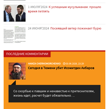
1 ИЮЛЯ'2024
К успешным мусульманам: прошло
время петлять
24 ИЮНЯ'2024
Посеявший ветер пожинает бурю
ПОСЛЕДНИЕ КОММЕНТАРИИ
HAMZA CHERNOMORCHENKO
03.06.2026, 23:29
Сегодня в Тюмени убит Исомитдин Акбаров
Со скорбью к павшим и ненавестью к притеснителям,
жизнь идет, расчет будет обязательно. ...