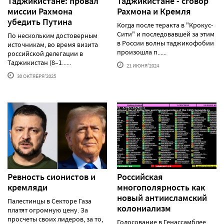
Таджикистане: провал
Таджикистане - сговор
миссии Рахмона
Рахмона и Кремля
убедить Путина
Когда после теракта в "Крокус-
Сити" и последовавшей за этим
По нескольким достоверным
в России волны таджикофобии
источникам, во время визита
произошла п......
российской делегации в
Таджикистан (8–1......
21 ИЮНЯ'2024
30 ОКТЯБРЯ'2025
Ревность сионистов и
Российская
кремляди
многополярность как
новый антиисламский
Палестинцы в Секторе Газа
колониализм
платят огромную цену. За
просчеты своих лидеров, за то,
Голосование в Генассамблее