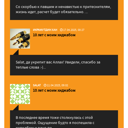
Со скорбью к павшим и ненавестью к притеснителям,
жизнь идет, расчет будет обязательно. ...
ИКРАМУТДИН ХАН
17.04.2025, 00:27
10 лет с моим хиджабом
Salat, да укрепит вас Аллаx! Увидели, спасибо за
теплые слова :-)...
SALAT
11.04.2025, 09:02
10 лет с моим хиджабом
В последнее время тоже столкнулась с этой
проблемой. Ощущение будто я поспешила с
хиджабом и рано по...