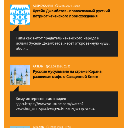
АЗЕР ГАСАНЛИ
02.09.2024, 19:12
Хусейн Джамбетов - православный русский
патриот чеченского происхождения
Типы как ентот предатель чеченского народа и
ислама Хусейн Джамбетов, несет откровенную чушь,
ибо я...
ARSLAN
11.06.2024, 02:50
Русские мусульмане на страже Корана:
pазвеивая мифы о Священной Книге
Кому интересно, само видео
здесьhttps://www.youtube.com/watch?
v=wAhN_UEuojU&lc=Ugz6-h0nMPQWTip7AZ94...
KRR AKK
09.06.2024, 18:56