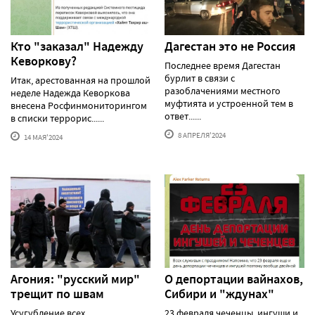
Кто "заказал" Надежду
Дагестан это не Россия
Кеворкову?
Последнее время Дагестан
бурлит в связи с
Итак, арестованная на прошлой
разоблачениями местного
неделе Надежда Кеворкова
муфтията и устроенной тем в
внесена Росфинмониторингом
ответ......
в списки террорис......
8 АПРЕЛЯ'2024
14 МАЯ'2024
Агония: "русский мир"
О депортации вайнахов,
трещит по швам
Сибири и "ждунах"
Усугубление всех
23 февраля чеченцы, ингуши и