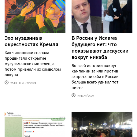
Эхо муэдзина в
В России у Ислама
окрестностях Кремля
будущего нет: что
показывают дискуссии
Как чиновники сначала
вокруг никаба
продвигали открытие
мусульманских молелен, а
Во всей истории вокруг
потом признали их символом
кампании за или против
оккупа......
запрета никаба в России
больше всего удивил тот
25 СЕНТЯБРЯ'2024
пиете......
29 МАЯ'2024