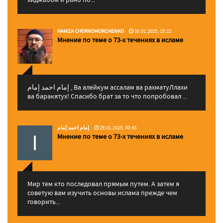
HAMZA CHERNOMORCHENKO
30.01.2025, 15:22
Мнение по теме о 73-х течениях в исламе
إمام احمد إمام , Ва алейкум ассалам ва рахматуЛлахи
ва баракятух! Спасибо брат за то что попробовал ...
إمام احمد إمام
29.01.2025, 00:43
Мнение по теме о 73-х течениях в исламе
Мир тем кто последовал прямым путем. А затем я
советую вам изучить основы ислама прежде чем
говорить...