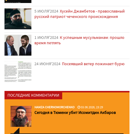
5 ИЮЛЯ'2024
Хусейн Джамбетов - православный
русский патриот чеченского происхождения
1 ИЮЛЯ'2024
К успешным мусульманам: прошло
время петлять
24 ИЮНЯ'2024
Посеявший ветер пожинает бурю
ПОСЛЕДНИЕ КОММЕНТАРИИ
HAMZA CHERNOMORCHENKO
03.06.2026, 23:29
Сегодня в Тюмени убит Исомитдин Акбаров