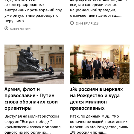
законсервированных
все, кто сопереживает их
внутренних противоречий под
национальной трагедии,
уже ритуальные разговоры о
отмечают день депортац......
нерушимо......
23 ФЕВРАЛЯ'2024
5 АПРЕЛЯ'2024
Армия, флот и
1% россиян в церквях
православие - Путин
на Рождество и куда
снова обозначил свои
делся миллион
ориентиры
православных
Выступая на милитаристском
Итак, по данным МВД РФ о
форуме "Все для победы"
количестве людей, посетивших
кремлевский вожак поправил
церкви на это Рождество, лишь
одного из его организ......
1% россиян приш......