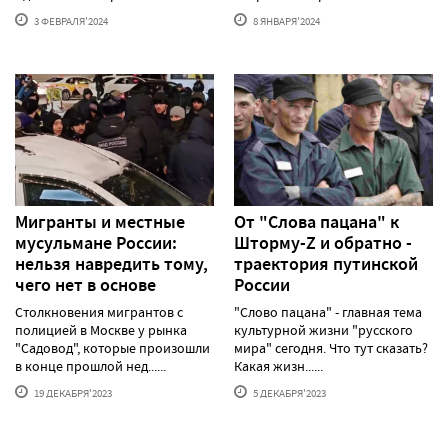
3 ФЕВРАЛЯ'2024
8 ЯНВАРЯ'2024
Мигранты и местные
От "Слова пацана" к
мусульмане России:
Шторму-Z и обратно -
нельзя навредить тому,
траектория путинской
чего нет в основе
России
Столкновения мигрантов с
"Слово пацана" - главная тема
полицией в Москве у рынка
культурной жизни "русского
"Садовод", которые произошли
мира" сегодня. Что тут сказать?
в конце прошлой нед......
Какая жизн......
19 ДЕКАБРЯ'2023
5 ДЕКАБРЯ'2023