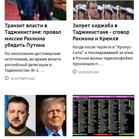
Транзит власти в
Запрет хиджаба в
Таджикистане: провал
Таджикистане - сговор
миссии Рахмона
Рахмона и Кремля
убедить Путина
Когда после теракта в "Крокус-
Сити" и последовавшей за этим
По нескольким достоверным
в России волны таджикофобии
источникам, во время визита
произошла п......
российской делегации в
Таджикистан (8–1......
21 ИЮНЯ'2024
30 ОКТЯБРЯ'2025