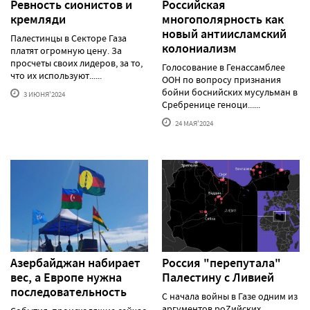
Ревность сионистов и
Российская
кремляди
многополярность как
новый антиисламский
Палестинцы в Секторе Газа
колониализм
платят огромную цену. За
просчеты своих лидеров, за то,
Голосование в Генассамблее
что их используют......
ООН по вопросу признания
бойни боснийских мусульман в
3 ИЮНЯ'2024
Сребренице геноци......
24 МАЯ'2024
Азербайджан набирает
Россия "перепутала"
вес, а Европе нужна
Палестину с Ливией
последовательность
С начала войны в Газе одним из
аргументов роZийских