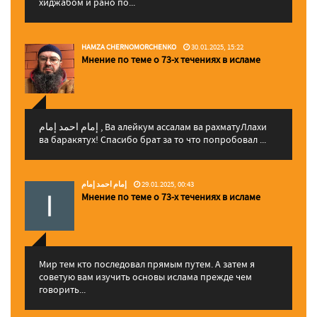
хиджабом и рано по...
HAMZA CHERNOMORCHENKO
30.01.2025, 15:22
Мнение по теме о 73-х течениях в исламе
إمام احمد إمام , Ва алейкум ассалам ва рахматуЛлахи
ва баракятух! Спасибо брат за то что попробовал ...
إمام احمد إمام
29.01.2025, 00:43
Мнение по теме о 73-х течениях в исламе
Мир тем кто последовал прямым путем. А затем я
советую вам изучить основы ислама прежде чем
говорить...