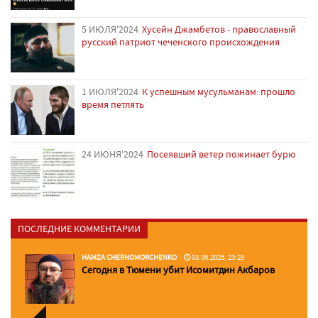
5 ИЮЛЯ'2024
Хусейн Джамбетов - православный
русский патриот чеченского происхождения
1 ИЮЛЯ'2024
К успешным мусульманам: прошло
время петлять
24 ИЮНЯ'2024
Посеявший ветер пожинает бурю
ПОСЛЕДНИЕ КОММЕНТАРИИ
HAMZA CHERNOMORCHENKO
03.06.2026, 23:29
Сегодня в Тюмени убит Исомитдин Акбаров