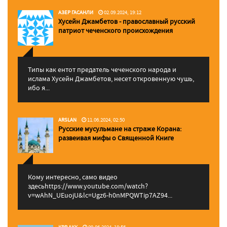
АЗЕР ГАСАНЛИ
02.09.2024, 19:12
Хусейн Джамбетов - православный русский
патриот чеченского происхождения
Типы как ентот предатель чеченского народа и
ислама Хусейн Джамбетов, несет откровенную чушь,
ибо я...
ARSLAN
11.06.2024, 02:50
Русские мусульмане на страже Корана:
pазвеивая мифы о Священной Книге
Кому интересно, само видео
здесьhttps://www.youtube.com/watch?
v=wAhN_UEuojU&lc=Ugz6-h0nMPQWTip7AZ94...
KRR AKK
09.06.2024, 18:56