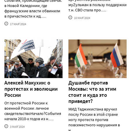
События, происходящие сейчас
муZульман в пользу поддержки
в Новой Каледонии, где
т.н. СВО стала про......
французские власти обвинили
в причастности к ид......
10 МАЯ'2024
17 МАЯ'2024
Алексей Макуxин: о
Душанбе против
протестаx и эволюции
Москвы: что за этим
России
стоит и куда это
приведет?
От протестной России к
военной России: личное
МИД Таджикистана вручил
свидетельствоНачало?События
послу России в этой стране
начала 2010-х годов из н......
ноту протеста против
повсеместного нарушения в
3 МАЯ'2024
н......