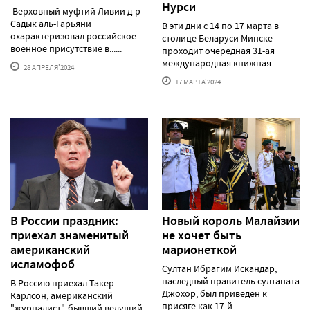
Нурси
Верховный муфтий Ливии д-р
Садык аль-Гарьяни
В эти дни с 14 по 17 марта в
охарактеризовал российское
столице Беларуси Минске
военное присутствие в......
проходит очередная 31-ая
международная книжная ......
28 АПРЕЛЯ'2024
17 МАРТА'2024
В России праздник:
Новый король Малайзии
приехал знаменитый
не хочет быть
американский
марионеткой
исламофоб
Султан Ибрагим Искандар,
наследный правитель султаната
В Россию приехал Такер
Джохор, был приведен к
Карлсон, американский
присяге как 17-й......
"журналист", бывший ведущий