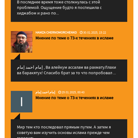
В последнее время тоже столкнулась с этой
проблемой. Ощущение будто я поспешила с
хиджабом и рано по...
HAMZA CHERNOMORCHENKO
30.01.2025, 15:22
Мнение по теме о 73-х течениях в исламе
إمام احمد إمام , Ва алейкум ассалам ва рахматуЛлахи
ва баракятух! Спасибо брат за то что попробовал ...
إمام احمد إمام
29.01.2025, 00:43
Мнение по теме о 73-х течениях в исламе
Мир тем кто последовал прямым путем. А затем я
советую вам изучить основы ислама прежде чем