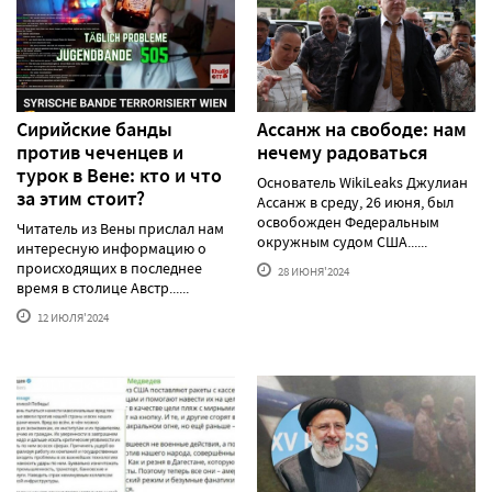
Сирийские банды
Ассанж на свободе: нам
против чеченцев и
нечему радоваться
турок в Вене: кто и что
Основатель WikiLeaks Джулиан
за этим стоит?
Ассанж в среду, 26 июня, был
освобожден Федеральным
Читатель из Вены прислал нам
окружным судом США......
интересную информацию о
происходящих в последнее
28 ИЮНЯ'2024
время в столице Австр......
12 ИЮЛЯ'2024