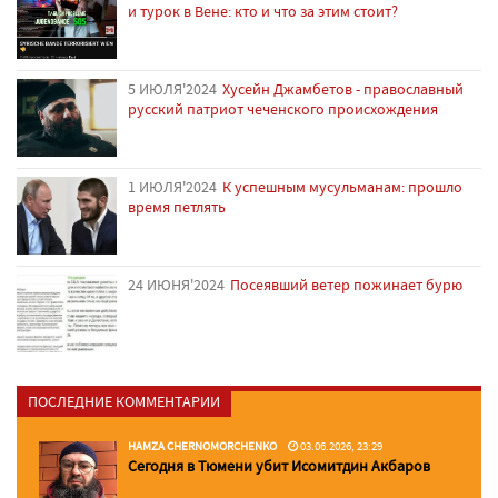
и турок в Вене: кто и что за этим стоит?
5 ИЮЛЯ'2024
Хусейн Джамбетов - православный
русский патриот чеченского происхождения
1 ИЮЛЯ'2024
К успешным мусульманам: прошло
время петлять
24 ИЮНЯ'2024
Посеявший ветер пожинает бурю
ПОСЛЕДНИЕ КОММЕНТАРИИ
HAMZA CHERNOMORCHENKO
03.06.2026, 23:29
Сегодня в Тюмени убит Исомитдин Акбаров