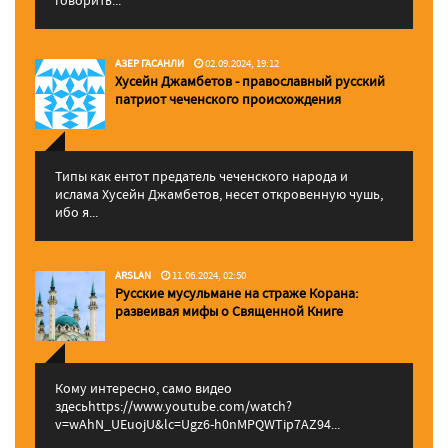
говорить...
АЗЕР ГАСАНЛИ
02.09.2024, 19:12
Хусейн Джамбетов - православный русский
патриот чеченского происхождения
Типы как ентот предатель чеченского народа и
ислама Хусейн Джамбетов, несет откровенную чушь,
ибо я...
ARSLAN
11.06.2024, 02:50
Русские мусульмане на страже Корана:
pазвеивая мифы о Священной Книге
Кому интересно, само видео
здесьhttps://www.youtube.com/watch?
v=wAhN_UEuojU&lc=Ugz6-h0nMPQWTip7AZ94...