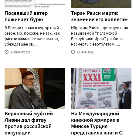
Посеявший ветер
Тиран Раиси мертв:
пожинает бурю
знамение его коллегам
В России начался курортный
Ибрагим Раиси, президент так
сезон. Но, похоже, не так, как
называемой "Исламской
рассчитывало ее начальство,
Республики Иран", разбился
убеждавшее св......
насмерть с вертолетом......
24 ИЮНЯ'2024
20 МАЯ'2024
Верховный муфтий
На Международной
Ливии дал фатву
книжной ярмарке в
против российской
Минске Турция
оккупации
представила книги С.