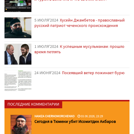
5 ИЮЛЯ'2024
Хусейн Джамбетов - православный
русский патриот чеченского происхождения
1 ИЮЛЯ'2024
К успешным мусульманам: прошло
время петлять
24 ИЮНЯ'2024
Посеявший ветер пожинает бурю
ПОСЛЕДНИЕ КОММЕНТАРИИ
HAMZA CHERNOMORCHENKO
03.06.2026, 23:29
Сегодня в Тюмени убит Исомитдин Акбаров