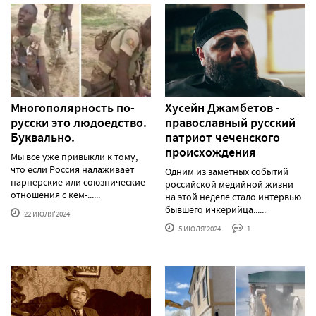
Многополярность по-
Хусейн Джамбетов -
русски это людоедство.
православный русский
Буквально.
патриот чеченского
происхождения
Мы все уже привыкли к тому,
что если Россия налаживает
Одним из заметных событий
парнерские или союзнические
российской медийной жизни
отношения с кем-......
на этой неделе стало интервью
бывшего ичкерийца......
22 ИЮЛЯ'2024
5 ИЮЛЯ'2024
1