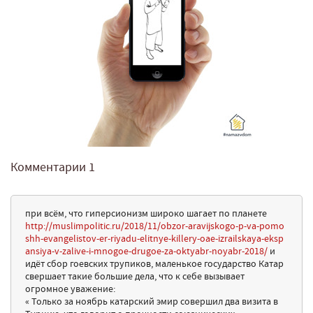
Комментарии
1
при всём, что гиперсионизм широко шагает по планете
http://muslimpolitic.ru/2018/11/obzor-aravijskogo-p-va-pomo
shh-evangelistov-er-riyadu-elitnye-killery-oae-izrailskaya-eksp
ansiya-v-zalive-i-mnogoe-drugoe-za-oktyabr-noyabr-2018/
и
идёт сбор гоевских трупиков, маленькое государство Катар
свершает такие большие дела, что к себе вызывает
огромное уважение:
« Только за ноябрь катарский эмир совершил два визита в