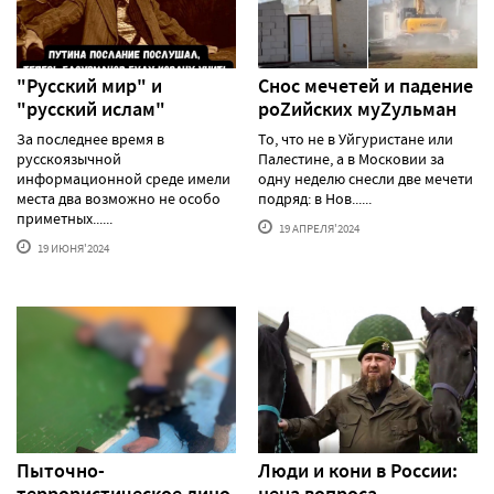
"Русский мир" и
Снос мечетей и падение
"русский ислам"
роZийских муZульман
За последнее время в
То, что не в Уйгуристане или
русскоязычной
Палестине, а в Московии за
информационной среде имели
одну неделю снесли две мечети
места два возможно не особо
подряд: в Нов......
приметных......
19 АПРЕЛЯ'2024
19 ИЮНЯ'2024
Пыточно-
Люди и кони в России:
террористическое лицо
цена вопроса