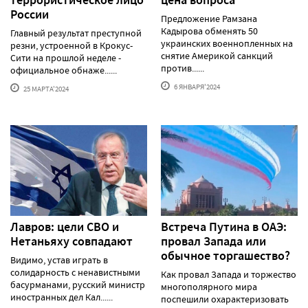
России
Предложение Рамзана
Кадырова обменять 50
Главный результат преступной
украинских военнопленных на
резни, устроенной в Крокус-
снятие Америкой санкций
Сити на прошлой неделе -
против......
официальное обнаже......
6 ЯНВАРЯ'2024
25 МАРТА'2024
Лавров: цели СВО и
Встреча Путина в ОАЭ:
Нетаньяху совпадают
провал Запада или
обычное торгашество?
Видимо, устав играть в
солидарность с ненавистными
Как провал Запада и торжество
басурманами, русский министр
многополярного мира
иностранных дел Кал......
поспешили охарактеризовать