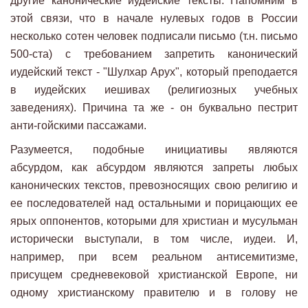
другие канонические иудейские тексты. Напомним в
этой связи, что в начале нулевых годов в России
несколько сотен человек подписали письмо (т.н. письмо
500-ста) с требованием запретить канонический
иудейский текст - "Шулхар Арух", который преподается
в иудейских иешивах (религиозных учебных
заведениях). Причина та же - он буквально пестрит
анти-гойскими пассажами.
Разумеется, подобные инициативы являются
абсурдом, как абсурдом являются запреты любых
канонических текстов, превозносящих свою религию и
ее последователей над остальными и порицающих ее
ярых оппонентов, которыми для христиан и мусульман
исторически выступали, в том числе, иудеи. И,
например, при всем реальном антисемитизме,
присущем средневековой христианской Европе, ни
одному христианскому правителю и в голову не