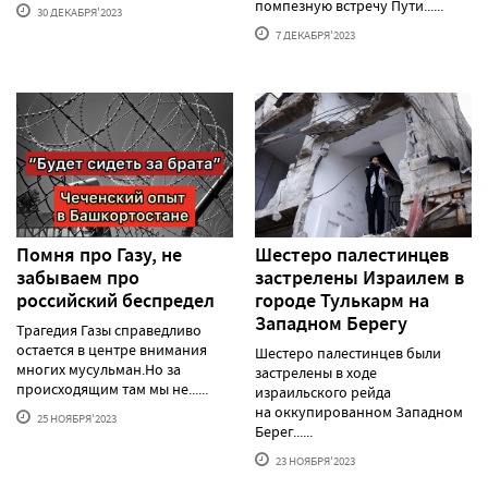
помпезную встречу Пути......
30 ДЕКАБРЯ'2023
7 ДЕКАБРЯ'2023
Помня про Газу, не
Шестеро палестинцев
забываем про
застрелены Израилем в
российский беспредел
городе Тулькарм на
Западном Берегу
Трагедия Газы справедливо
остается в центре внимания
Шестеро палестинцев были
многих мусульман.Но за
застрелены в ходе
происходящим там мы не......
израильского рейда
на оккупированном Западном
25 НОЯБРЯ'2023
Берег......
23 НОЯБРЯ'2023