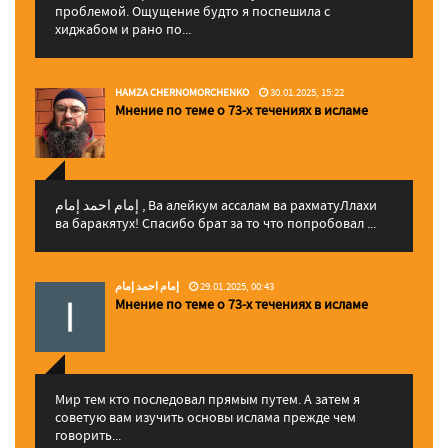
проблемой. Ощущение будто я поспешила с
хиджабом и рано по...
HAMZA CHERNOMORCHENKO
30.01.2025, 15:22
Мнение по теме о 73-х течениях в исламе
إمام احمد إمام , Ва алейкум ассалам ва рахматуЛлахи
ва баракятух! Спасибо брат за то что попробовал ...
إمام احمد إمام
29.01.2025, 00:43
Мнение по теме о 73-х течениях в исламе
Мир тем кто последовал прямым путем. А затем я
советую вам изучить основы ислама прежде чем
говорить...