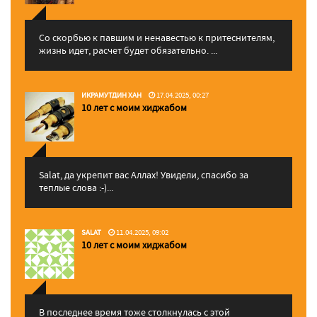
Со скорбью к павшим и ненавестью к притеснителям,
жизнь идет, расчет будет обязательно. ...
ИКРАМУТДИН ХАН
17.04.2025, 00:27
10 лет с моим хиджабом
Salat, да укрепит вас Аллаx! Увидели, спасибо за
теплые слова :-)...
SALAT
11.04.2025, 09:02
10 лет с моим хиджабом
В последнее время тоже столкнулась с этой