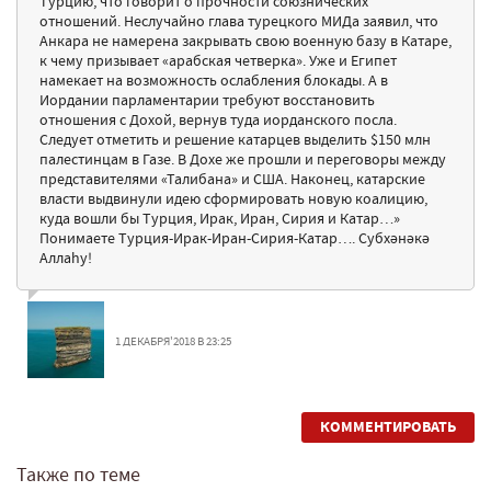
Турцию, что говорит о прочности союзнических
отношений. Неслучайно глава турецкого МИДа заявил, что
Анкара не намерена закрывать свою военную базу в Катаре,
к чему призывает «арабская четверка». Уже и Египет
намекает на возможность ослабления блокады. А в
Иордании парламентарии требуют восстановить
отношения с Дохой, вернув туда иорданского посла.
Следует отметить и решение катарцев выделить $150 млн
палестинцам в Газе. В Дохе же прошли и переговоры между
представителями «Талибана» и США. Наконец, катарские
власти выдвинули идею сформировать новую коалицию,
куда вошли бы Турция, Ирак, Иран, Сирия и Катар…»
Понимаете Турция-Ирак-Иран-Сирия-Катар…. Субхәнәкә
Аллаһу!
1 ДЕКАБРЯ'2018 В 23:25
КОММЕНТИРОВАТЬ
Также по теме