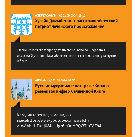
АЗЕР ГАСАНЛИ
02.09.2024, 19:12
Хусейн Джамбетов - православный русский
патриот чеченского происхождения
Типы как ентот предатель чеченского народа и
ислама Хусейн Джамбетов, несет откровенную чушь,
ибо я...
ARSLAN
11.06.2024, 02:50
Русские мусульмане на страже Корана:
pазвеивая мифы о Священной Книге
Кому интересно, само видео
здесьhttps://www.youtube.com/watch?
v=wAhN_UEuojU&lc=Ugz6-h0nMPQWTip7AZ94...