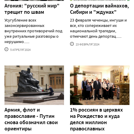
Агония: "русский мир"
О депортации вайнахов,
трещит по швам
Сибири и "ждунах"
Усугубление всех
23 февраля чеченцы, ингуши и
законсервированных
все, кто сопереживает их
внутренних противоречий под
национальной трагедии,
уже ритуальные разговоры о
отмечают день депортац......
нерушимо......
23 ФЕВРАЛЯ'2024
5 АПРЕЛЯ'2024
Армия, флот и
1% россиян в церквях
православие - Путин
на Рождество и куда
снова обозначил свои
делся миллион
ориентиры
православных