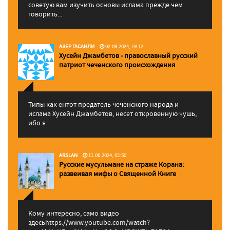
советую вам изучить основы ислама прежде чем
говорить...
АЗЕР ГАСАНЛИ
02.09.2024, 19:12
Хусейн Джамбетов - православный русский
патриот чеченского происхождения
Типы как ентот предатель чеченского народа и
ислама Хусейн Джамбетов, несет откровенную чушь,
ибо я...
ARSLAN
11.06.2024, 02:50
Русские мусульмане на страже Корана:
pазвеивая мифы о Священной Книге
Кому интересно, само видео
здесьhttps://www.youtube.com/watch?