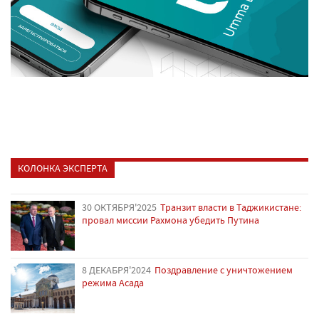
КОЛОНКА ЭКСПЕРТА
30 ОКТЯБРЯ'2025
Транзит власти в Таджикистане:
провал миссии Рахмона убедить Путина
8 ДЕКАБРЯ'2024
Поздравление с уничтожением
режима Асада