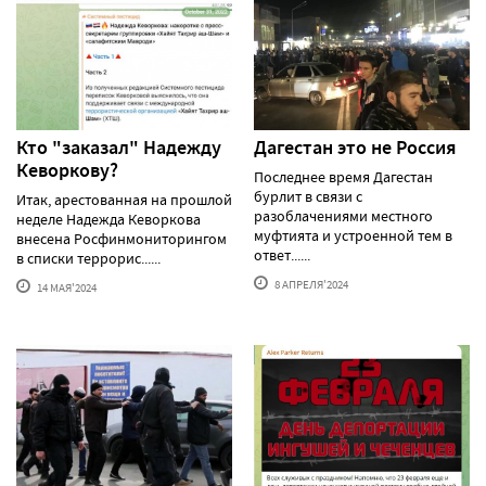
Кто "заказал" Надежду
Дагестан это не Россия
Кеворкову?
Последнее время Дагестан
бурлит в связи с
Итак, арестованная на прошлой
разоблачениями местного
неделе Надежда Кеворкова
муфтията и устроенной тем в
внесена Росфинмониторингом
ответ......
в списки террорис......
8 АПРЕЛЯ'2024
14 МАЯ'2024