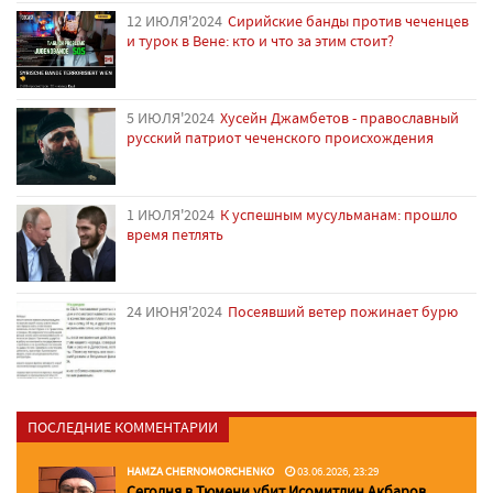
12 ИЮЛЯ'2024
Сирийские банды против чеченцев
и турок в Вене: кто и что за этим стоит?
5 ИЮЛЯ'2024
Хусейн Джамбетов - православный
русский патриот чеченского происхождения
1 ИЮЛЯ'2024
К успешным мусульманам: прошло
время петлять
24 ИЮНЯ'2024
Посеявший ветер пожинает бурю
ПОСЛЕДНИЕ КОММЕНТАРИИ
HAMZA CHERNOMORCHENKO
03.06.2026, 23:29
Сегодня в Тюмени убит Исомитдин Акбаров