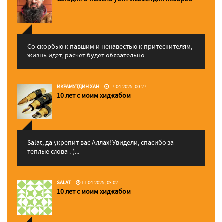
Со скорбью к павшим и ненавестью к притеснителям,
жизнь идет, расчет будет обязательно. ...
ИКРАМУТДИН ХАН
17.04.2025, 00:27
10 лет с моим хиджабом
Salat, да укрепит вас Аллаx! Увидели, спасибо за
теплые слова :-)...
SALAT
11.04.2025, 09:02
10 лет с моим хиджабом