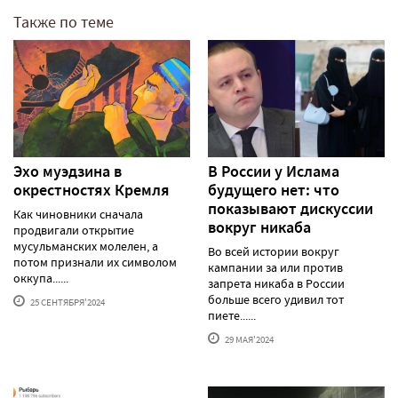
Также по теме
Эхо муэдзина в
В России у Ислама
окрестностях Кремля
будущего нет: что
показывают дискуссии
Как чиновники сначала
вокруг никаба
продвигали открытие
мусульманских молелен, а
Во всей истории вокруг
потом признали их символом
кампании за или против
оккупа......
запрета никаба в России
больше всего удивил тот
25 СЕНТЯБРЯ'2024
пиете......
29 МАЯ'2024