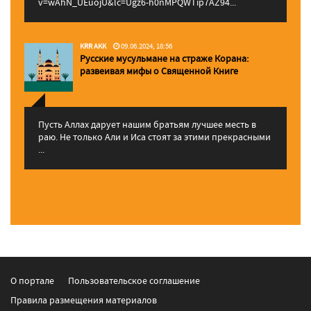
v=wAhN_UEuojU&lc=Ugz6-h0nMPQWTip7AZ94...
KRR AKK
09.06.2024, 18:56
Русские мусульмане на страже Корана:
pазвеивая мифы о Священной Книге
Пусть Аллах дарует нашим братьям лучшее месть в
раю. Не только Али и Иса стоят за этими прекрасными
...
О портале
Пользовательское соглашение
Правила размещения материалов