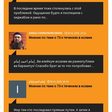
В последнее время тоже столкнулась с этой
проблемой. Ощущение будто я поспешила с
хиджабом и рано по...
HAMZA CHERNOMORCHENKO
30.01.2025, 15:22
Мнение по теме о 73-х течениях в исламе
إمام احمد إمام , Ва алейкум ассалам ва рахматуЛлахи
ва баракятух! Спасибо брат за то что попробовал ...
إمام احمد إمام
29.01.2025, 00:43
Мнение по теме о 73-х течениях в исламе
Мир тем кто последовал прямым путем. А затем я