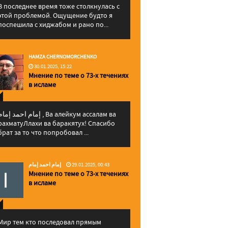
В последнее время тоже столкнулась с
этой проблемой. Ощущение будто я
поспешила с хиджабом и рано по...
HAMZA CHERNOMORCHENKO
30.01.2025, 15:22
Мнение по теме о 73-х течениях
в исламе
إمام احمد إما , Ва алейкум ассалам ва
рахматуЛлахи ва баракятух! Спасибо
брат за то что попробовал ...
إمام احمد إمام
29.01.2025, 00:43
Мнение по теме о 73-х течениях
в исламе
Мир тем кто последовал прямым