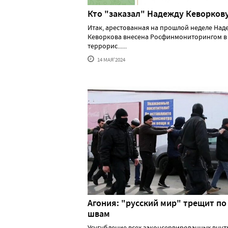
Кто "заказал" Надежду Кеворков
Итак, арестованная на прошлой неделе Над
Кеворкова внесена Росфинмониторингом в
террорис......
14 МАЯ'2024
Агония: "русский мир" трещит по
швам
Усугубление всех законсервированных вну