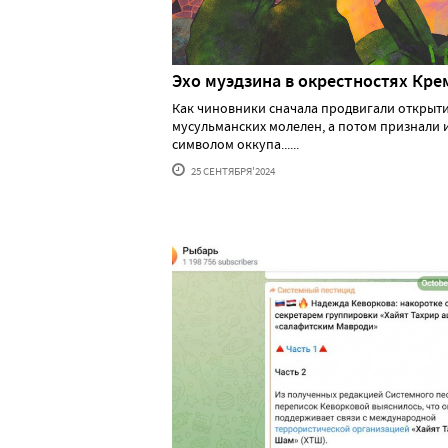
Эхо муэдзина в окрестностях Кре
Как чиновники сначала продвигали открыт
мусульманских молелен, а потом признали 
символом оккупа......
25 СЕНТЯБРЯ'2024