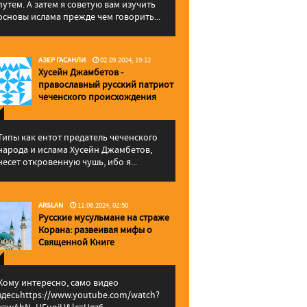
путем. А затем я советую вам изучить
основы ислама прежде чем говорить...
АЗЕР ГАСАНЛИ
02.09.2024, 19:12
Хусейн Джамбетов -
православный русский патриот
чеченского происхождения
Типы как ентот предатель чеченского
народа и ислама Хусейн Джамбетов,
несет откровенную чушь, ибо я...
ARSLAN
11.06.2024, 02:50
Русские мусульмане на страже
Корана: pазвеивая мифы о
Священной Книге
Кому интересно, само видео
здесьhttps://www.youtube.com/watch?