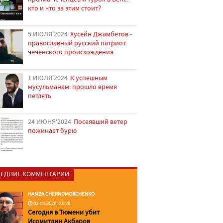
кто и что за этим стоит?
5 ИЮЛЯ'2024
Хусейн Джамбетов -
православный русский патриот
чеченского происхождения
1 ИЮЛЯ'2024
К успешным
мусульманам: прошло время
петлять
24 ИЮНЯ'2024
Посеявший ветер
пожинает бурю
ЕДНИЕ КОММЕНТАРИИ
HAMZA CHERNOMORCHENKO
03.06.2026, 23:29
Сегодня в Тюмени убит
Исомитдин Акбаров