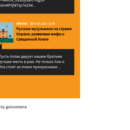
v=wAhN_UEuojU&lc=Ugz6-
h0nMPQWTip7AZ94...
KRR AKK
09.06.2024, 18:56
Русские мусульмане на страже
Корана: pазвеивая мифы о
Священной Книге
Пусть Аллах дарует нашим братьям
лучшее месть в раю. Не только Али и
Иса стоят за этими прекрасными ...
 by golosislama