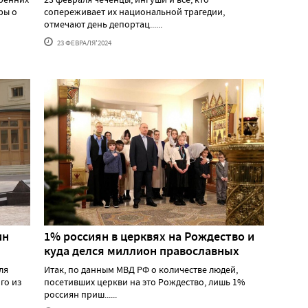
ры о
сопереживает их национальной трагедии,
отмечают день депортац......
23 ФЕВРАЛЯ'2024
ин
1% россиян в церквях на Рождество и
куда делся миллион православных
ля
Итак, по данным МВД РФ о количестве людей,
го из
посетивших церкви на это Рождество, лишь 1%
россиян приш......