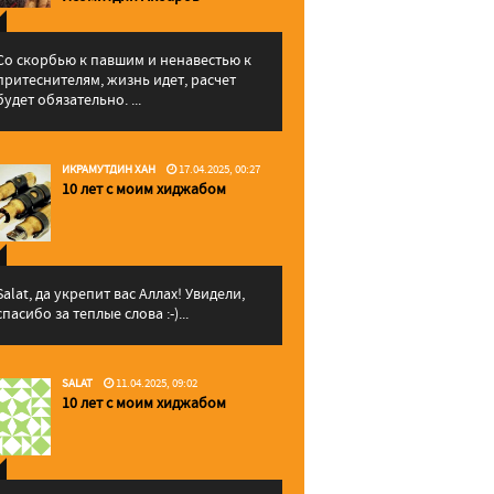
Со скорбью к павшим и ненавестью к
притеснителям, жизнь идет, расчет
будет обязательно. ...
ИКРАМУТДИН ХАН
17.04.2025, 00:27
10 лет с моим хиджабом
Salat, да укрепит вас Аллаx! Увидели,
спасибо за теплые слова :-)...
SALAT
11.04.2025, 09:02
10 лет с моим хиджабом