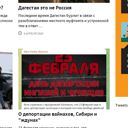
у?
Дагестан это не Россия
ежда
Последнее время Дагестан бурлит в связи с
 списки
разоблачениями местного муфтията и устроенной
тем в ответ......
8 АПРЕЛЯ'2024
Tweets
О депортации вайнахов, Сибири и
"ждунах"
тренних
23 февраля чеченцы, ингуши и все, кто