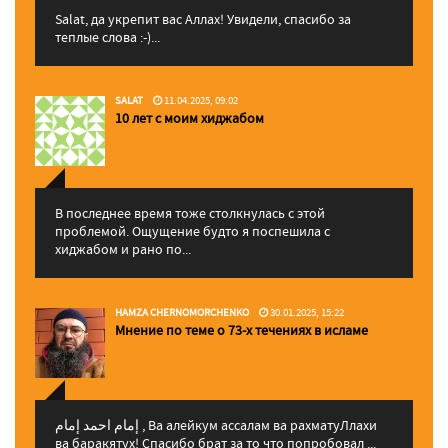
Salat, да укрепит вас Аллаx! Увидели, спасибо за
теплые слова :-)...
SALAT
11.04.2025, 09:02
10 лет с моим хиджабом
В последнее время тоже столкнулась с этой
проблемой. Ощущение будто я поспешила с
хиджабом и рано по...
HAMZA CHERNOMORCHENKO
30.01.2025, 15:22
Мнение по теме о 73-х течениях в исламе
إمام احمد إمام , Ва алейкум ассалам ва рахматуЛлахи
ва баракятух! Спасибо брат за то что попробовал ...