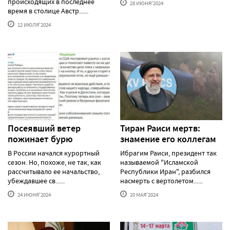
происходящих в последнее
28 ИЮНЯ'2024
время в столице Австр......
12 ИЮЛЯ'2024
Посеявший ветер
Тиран Раиси мертв:
пожинает бурю
знамение его коллегам
В России начался курортный
Ибрагим Раиси, президент так
сезон. Но, похоже, не так, как
называемой "Исламской
рассчитывало ее начальство,
Республики Иран", разбился
убеждавшее св......
насмерть с вертолетом......
24 ИЮНЯ'2024
20 МАЯ'2024