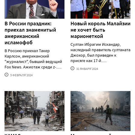
В России праздник:
Новый король Малайзии
приехал знаменитый
не хочет быть
американский
марионеткой
исламофоб
Султан Ибрагим Искандар,
наследный правитель султаната
В Россию приехал Такер
Джохор, был приведен к
Карлсон, американский
присяге как 17-й......
"журналист", бывший ведущий
Fox News. Ажиотаж среди z-......
31 ЯНВАРЯ'2024
5 ФЕВРАЛЯ'2024