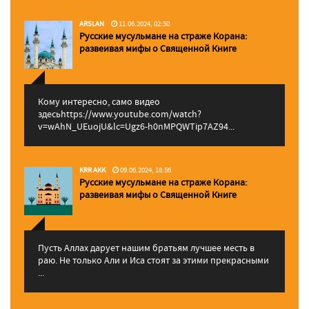
ARSLAN
11.06.2024, 02:50
Русские мусульмане на страже Корана:
pазвеивая мифы о Священной Книге
Кому интересно, само видео
здесьhttps://www.youtube.com/watch?
v=wAhN_UEuojU&lc=Ugz6-h0nMPQWTip7AZ94...
KRR AKK
09.06.2024, 18:56
Русские мусульмане на страже Корана:
pазвеивая мифы о Священной Книге
Пусть Аллах дарует нашим братьям лучшее месть в
раю. Не только Али и Иса стоят за этими прекрасными
...