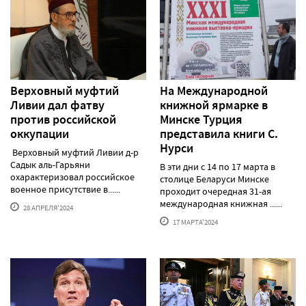
Верховный муфтий
На Международной
Ливии дал фатву
книжной ярмарке в
против российской
Минске Турция
оккупации
представила книги С.
Нурси
Верховный муфтий Ливии д-р
Садык аль-Гарьяни
В эти дни с 14 по 17 марта в
охарактеризовал российское
столице Беларуси Минске
военное присутствие в......
проходит очередная 31-ая
международная книжная ......
28 АПРЕЛЯ'2024
17 МАРТА'2024