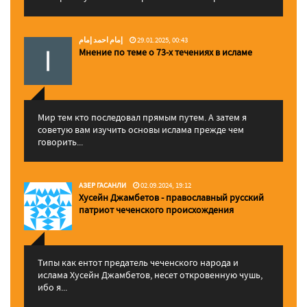
إمام احمد إمام
29.01.2025, 00:43
Мнение по теме о 73-х течениях в исламе
Мир тем кто последовал прямым путем. А затем я
советую вам изучить основы ислама прежде чем
говорить...
АЗЕР ГАСАНЛИ
02.09.2024, 19:12
Хусейн Джамбетов - православный русский
патриот чеченского происхождения
Типы как ентот предатель чеченского народа и
ислама Хусейн Джамбетов, несет откровенную чушь,
ибо я...