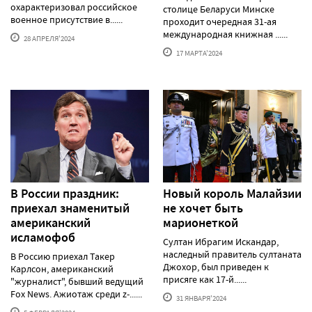
охарактеризовал российское
столице Беларуси Минске
военное присутствие в......
проходит очередная 31-ая
международная книжная ......
28 АПРЕЛЯ'2024
17 МАРТА'2024
В России праздник:
Новый король Малайзии
приехал знаменитый
не хочет быть
американский
марионеткой
исламофоб
Султан Ибрагим Искандар,
наследный правитель султаната
В Россию приехал Такер
Джохор, был приведен к
Карлсон, американский
присяге как 17-й......
"журналист", бывший ведущий
Fox News. Ажиотаж среди z-......
31 ЯНВАРЯ'2024