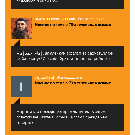
хиджабом и рано по...
HAMZA CHERNOMORCHENKO
30.01.2025, 15:22
Мнение по теме о 73-х течениях в исламе
إمام احمد إمام , Ва алейкум ассалам ва рахматуЛлахи
ва баракятух! Спасибо брат за то что попробовал ...
إمام احمد إمام
29.01.2025, 00:43
Мнение по теме о 73-х течениях в исламе
Мир тем кто последовал прямым путем. А затем я
советую вам изучить основы ислама прежде чем
говорить...