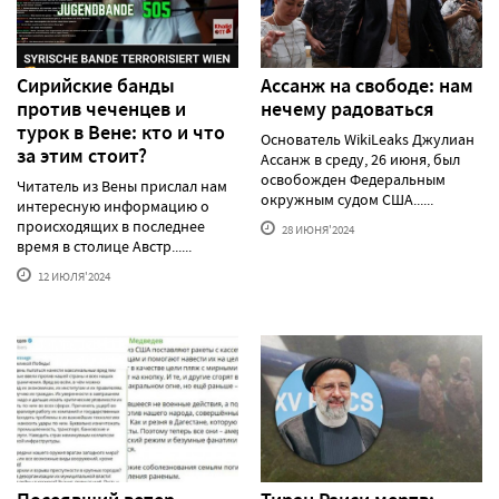
Сирийские банды
Ассанж на свободе: нам
против чеченцев и
нечему радоваться
турок в Вене: кто и что
Основатель WikiLeaks Джулиан
за этим стоит?
Ассанж в среду, 26 июня, был
освобожден Федеральным
Читатель из Вены прислал нам
окружным судом США......
интересную информацию о
происходящих в последнее
28 ИЮНЯ'2024
время в столице Австр......
12 ИЮЛЯ'2024