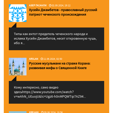
АЗЕР ГАСАНЛИ
02.09.2024, 19:12
Хусейн Джамбетов - православный русский
патриот чеченского происхождения
Типы как ентот предатель чеченского народа и
ислама Хусейн Джамбетов, несет откровенную чушь,
ибо я...
ARSLAN
11.06.2024, 02:50
Русские мусульмане на страже Корана:
pазвеивая мифы о Священной Книге
Кому интересно, само видео
здесьhttps://www.youtube.com/watch?
v=wAhN_UEuojU&lc=Ugz6-h0nMPQWTip7AZ94...
KRR AKK
09.06.2024, 18:56