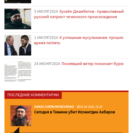
5 ИЮЛЯ'2024
Хусейн Джамбетов - православный
русский патриот чеченского происхождения
1 ИЮЛЯ'2024
К успешным мусульманам: прошло
время петлять
24 ИЮНЯ'2024
Посеявший ветер пожинает бурю
ПОСЛЕДНИЕ КОММЕНТАРИИ
HAMZA CHERNOMORCHENKO
03.06.2026, 23:29
Сегодня в Тюмени убит Исомитдин Акбаров