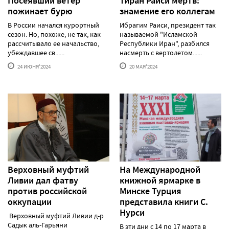
Посеявший ветер
Тиран Раиси мертв:
пожинает бурю
знамение его коллегам
В России начался курортный
Ибрагим Раиси, президент так
сезон. Но, похоже, не так, как
называемой "Исламской
рассчитывало ее начальство,
Республики Иран", разбился
убеждавшее св......
насмерть с вертолетом......
24 ИЮНЯ'2024
20 МАЯ'2024
Верховный муфтий
На Международной
Ливии дал фатву
книжной ярмарке в
против российской
Минске Турция
оккупации
представила книги С.
Нурси
Верховный муфтий Ливии д-р
Садык аль-Гарьяни
В эти дни с 14 по 17 марта в