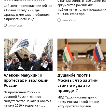
С начала войны в Газе одним из
аргументов роZийских
События, происходящие сейчас
муZульман в пользу поддержки
в Новой Каледонии, где
т.н. СВО стала про......
французские власти обвинили
в причастности к ид......
10 МАЯ'2024
17 МАЯ'2024
Алексей Макуxин: о
Душанбе против
протестаx и эволюции
Москвы: что за этим
России
стоит и куда это
приведет?
От протестной России к
военной России: личное
МИД Таджикистана вручил
свидетельствоНачало?События
послу России в этой стране
начала 2010-х годов из н......
ноту протеста против