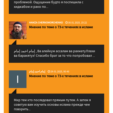
проблемой. Ощущение будто я поспешила с
хиджабом и рано по...
HAMZA CHERNOMORCHENKO
30.01.2025, 15:22
Мнение по теме о 73-х течениях в исламе
إمام احمد إمام , Ва алейкум ассалам ва рахматуЛлахи
ва баракятух! Спасибо брат за то что попробовал ...
إمام احمد إمام
29.01.2025, 00:43
Мнение по теме о 73-х течениях в исламе
Мир тем кто последовал прямым путем. А затем я
советую вам изучить основы ислама прежде чем
говорить...