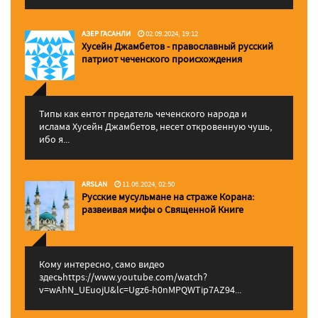
АЗЕР ГАСАНЛИ
02.09.2024, 19:12
Хусейн Джамбетов - православный русский
патриот чеченского происхождения
Типы как ентот предатель чеченского народа и
ислама Хусейн Джамбетов, несет откровенную чушь,
ибо я...
ARSLAN
11.06.2024, 02:50
Русские мусульмане на страже Корана:
pазвеивая мифы о Священной Книге
Кому интересно, само видео
здесьhttps://www.youtube.com/watch?
v=wAhN_UEuojU&lc=Ugz6-h0nMPQWTip7AZ94...