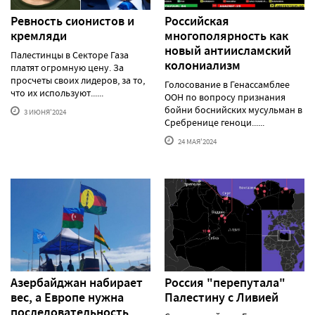
Ревность сионистов и
Российская
кремляди
многополярность как
новый антиисламский
Палестинцы в Секторе Газа
колониализм
платят огромную цену. За
просчеты своих лидеров, за то,
Голосование в Генассамблее
что их используют......
ООН по вопросу признания
бойни боснийских мусульман в
3 ИЮНЯ'2024
Сребренице геноци......
24 МАЯ'2024
Азербайджан набирает
Россия "перепутала"
вес, а Европе нужна
Палестину с Ливией
последовательность