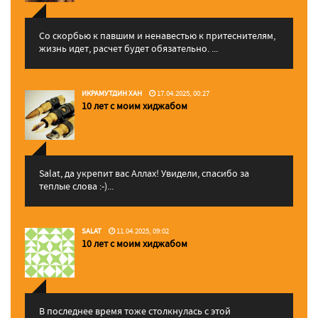
Со скорбью к павшим и ненавестью к притеснителям,
жизнь идет, расчет будет обязательно. ...
ИКРАМУТДИН ХАН
17.04.2025, 00:27
10 лет с моим хиджабом
Salat, да укрепит вас Аллаx! Увидели, спасибо за
теплые слова :-)...
SALAT
11.04.2025, 09:02
10 лет с моим хиджабом
В последнее время тоже столкнулась с этой