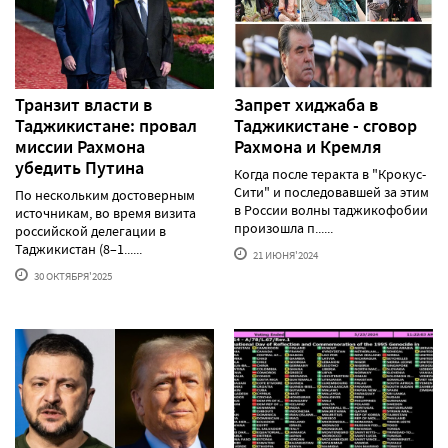
Транзит власти в
Запрет хиджаба в
Таджикистане: провал
Таджикистане - сговор
миссии Рахмона
Рахмона и Кремля
убедить Путина
Когда после теракта в "Крокус-
Сити" и последовавшей за этим
По нескольким достоверным
в России волны таджикофобии
источникам, во время визита
произошла п......
российской делегации в
Таджикистан (8–1......
21 ИЮНЯ'2024
30 ОКТЯБРЯ'2025