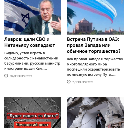
Лавров: цели СВО и
Встреча Путина в ОАЭ:
Нетаньяху совпадают
провал Запада или
обычное торгашество?
Видимо, устав играть в
солидарность с ненавистными
Как провал Запада и торжество
басурманами, русский министр
многополярного мира
иностранных дел Кал......
поспешили охарактеризовать
помпезную встречу Пути......
30 ДЕКАБРЯ'2023
7 ДЕКАБРЯ'2023