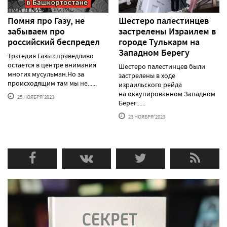
Помня про Газу, не
Шестеро палестинцев
забываем про
застрелены Израилем в
российский беспредел
городе Тулькарм на
Западном Берегу
Трагедия Газы справедливо
остается в центре внимания
Шестеро палестинцев были
многих мусульман.Но за
застрелены в ходе
происходящим там мы не......
израильского рейда
на оккупированном Западном
25 НОЯБРЯ'2023
Берег......
23 НОЯБРЯ'2023