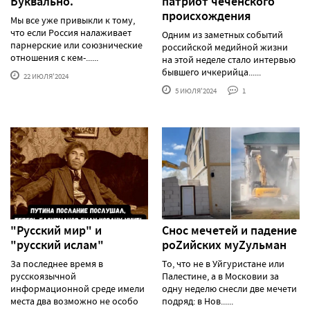
Буквально.
патриот чеченского
происхождения
Мы все уже привыкли к тому,
что если Россия налаживает
Одним из заметных событий
парнерские или союзнические
российской медийной жизни
отношения с кем-......
на этой неделе стало интервью
бывшего ичкерийца......
22 ИЮЛЯ'2024
5 ИЮЛЯ'2024
1
"Русский мир" и
Снос мечетей и падение
"русский ислам"
роZийских муZульман
За последнее время в
То, что не в Уйгуристане или
русскоязычной
Палестине, а в Московии за
информационной среде имели
одну неделю снесли две мечети
места два возможно не особо
подряд: в Нов......