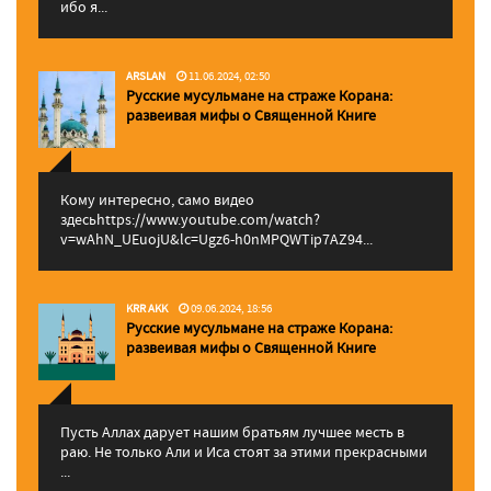
ибо я...
ARSLAN
11.06.2024, 02:50
Русские мусульмане на страже Корана:
pазвеивая мифы о Священной Книге
Кому интересно, само видео
здесьhttps://www.youtube.com/watch?
v=wAhN_UEuojU&lc=Ugz6-h0nMPQWTip7AZ94...
KRR AKK
09.06.2024, 18:56
Русские мусульмане на страже Корана:
pазвеивая мифы о Священной Книге
Пусть Аллах дарует нашим братьям лучшее месть в
раю. Не только Али и Иса стоят за этими прекрасными
...