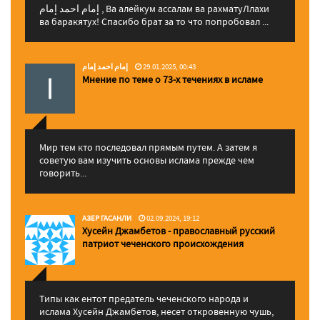
إمام احمد إمام , Ва алейкум ассалам ва рахматуЛлахи
ва баракятух! Спасибо брат за то что попробовал ...
إمام احمد إمام
29.01.2025, 00:43
Мнение по теме о 73-х течениях в исламе
Мир тем кто последовал прямым путем. А затем я
советую вам изучить основы ислама прежде чем
говорить...
АЗЕР ГАСАНЛИ
02.09.2024, 19:12
Хусейн Джамбетов - православный русский
патриот чеченского происхождения
Типы как ентот предатель чеченского народа и
ислама Хусейн Джамбетов, несет откровенную чушь,