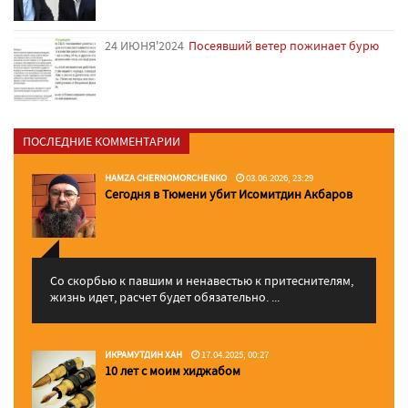
24 ИЮНЯ'2024
Посеявший ветер пожинает бурю
ПОСЛЕДНИЕ КОММЕНТАРИИ
HAMZA CHERNOMORCHENKO
03.06.2026, 23:29
Сегодня в Тюмени убит Исомитдин Акбаров
Со скорбью к павшим и ненавестью к притеснителям,
жизнь идет, расчет будет обязательно. ...
ИКРАМУТДИН ХАН
17.04.2025, 00:27
10 лет с моим хиджабом