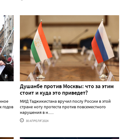
Душанбе против Москвы: что за этим
стоит и куда это приведет?
ичное
МИД Таджикистана вручил послу России в этой
х годов
стране ноту протеста против повсеместного
нарушения в н......
30 АПРЕЛЯ'2024