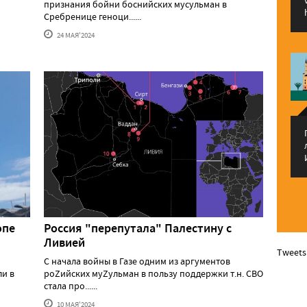
признания бойни боснийских мусульман в
Сребренице геноци......
24 МАЯ'2024
опе
Россия "перепутала" Палестину с
Ливией
Tweets
С начала войны в Газе одним из аргументов
ли в
роZийских муZульман в пользу поддержки т.н. СВО
стала про......
10 МАЯ'2024