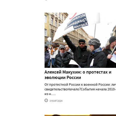
Алексей Макуxин: о протестаx и
эволюции России
От протестной России к военной России: л
свидетельствоНачало?События начала 2010-
из н......
3 МАЯ'2024