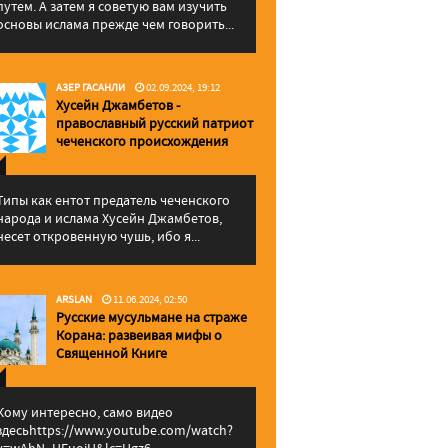
путем. А затем я советую вам изучить
основы ислама прежде чем говорить...
АЗЕР ГАСАНЛИ
02.09.2024, 19:12
Хусейн Джамбетов -
православный русский патриот
чеченского происхождения
Типы как ентот предатель чеченского
народа и ислама Хусейн Джамбетов,
несет откровенную чушь, ибо я...
ARSLAN
11.06.2024, 02:50
Русские мусульмане на страже
Корана: pазвеивая мифы о
Священной Книге
Кому интересно, само видео
здесьhttps://www.youtube.com/watch?