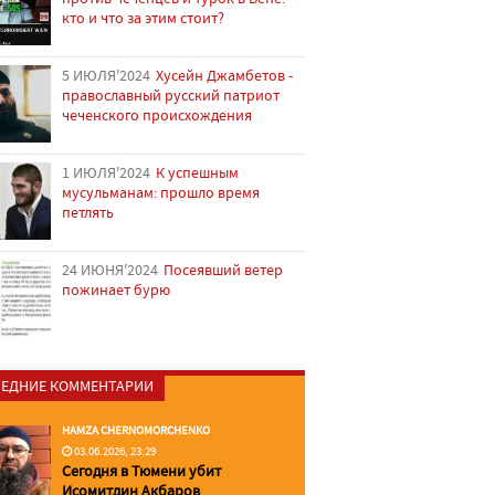
кто и что за этим стоит?
5 ИЮЛЯ'2024
Хусейн Джамбетов -
православный русский патриот
чеченского происхождения
1 ИЮЛЯ'2024
К успешным
мусульманам: прошло время
петлять
24 ИЮНЯ'2024
Посеявший ветер
пожинает бурю
ЕДНИЕ КОММЕНТАРИИ
HAMZA CHERNOMORCHENKO
03.06.2026, 23:29
Сегодня в Тюмени убит
Исомитдин Акбаров