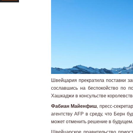
Ресурс
Швейцария прекратила поставки за
сославшись на беспокойство по п
Хашкаджи в консульстве королевств
Фабиан Майенфиш
, пресс-секрет
агентству AFP в среду, что Берн б
может отменить решение в будущем
Швейцарское правительство приос