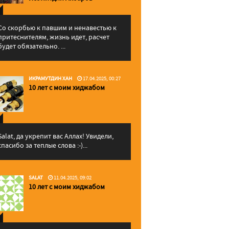
Со скорбью к павшим и ненавестью к
притеснителям, жизнь идет, расчет
будет обязательно. ...
ИКРАМУТДИН ХАН
17.04.2025, 00:27
10 лет с моим хиджабом
Salat, да укрепит вас Аллаx! Увидели,
спасибо за теплые слова :-)...
SALAT
11.04.2025, 09:02
10 лет с моим хиджабом