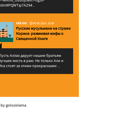
v=wAhN_UEuojU&lc=Ugz6-
h0nMPQWTip7AZ94...
KRR AKK
09.06.2024, 18:56
Русские мусульмане на страже
Корана: pазвеивая мифы о
Священной Книге
Пусть Аллах дарует нашим братьям
лучшее месть в раю. Не только Али и
Иса стоят за этими прекрасными ...
 by golosislama