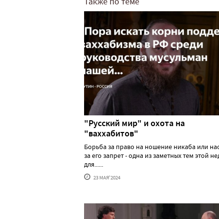
Также по теме
"Русский мир" и охота на
"ваххабитов"
Борьба за право на ношение никаба или н
за его запрет - одна из заметных тем этой н
для......
23 МАЯ'2024