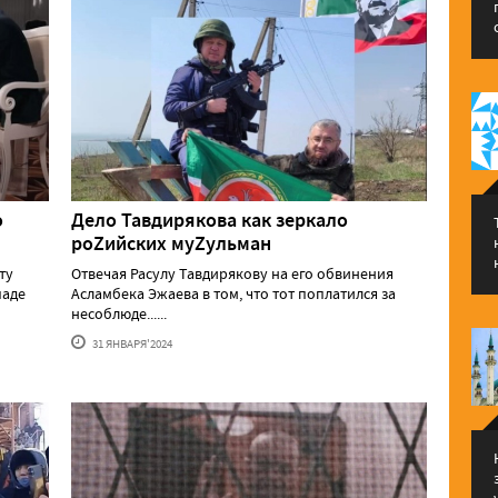
о
Дело Тавдирякова как зеркало
роZийских муZульман
ту
Отвечая Расулу Тавдирякову на его обвинения
паде
Асламбека Эжаева в том, что тот поплатился за
несоблюде......
31 ЯНВАРЯ'2024