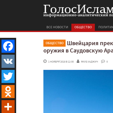
ВСЕ НОВОСТИ
ОБЩЕСТВО
ПОЛИТИ
Швейцария прек
ОБЩЕСТВО
оружия в Саудовскую Ар
Facebook
 1 НОЯБРЯ'2018 В 12:00
ЯКУБ ХАДЖИЧ
 0
VK
Twitter
Odnoklassniki