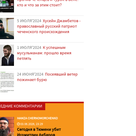
кто и что за этим стоит?
5 ИЮЛЯ'2024
Хусейн Джамбетов -
православный русский патриот
чеченского происхождения
1 ИЮЛЯ'2024
К успешным
мусульманам: прошло время
петлять
24 ИЮНЯ'2024
Посеявший ветер
пожинает бурю
ЕДНИЕ КОММЕНТАРИИ
HAMZA CHERNOMORCHENKO
03.06.2026, 23:29
Сегодня в Тюмени убит
Исомитдин Акбаров