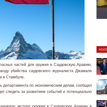
КОЛО
пасных частей для оружия в Саудовскую Аравию,
оводу убийства саудовского журналиста Джамаля
а в Стамбуле.
арь департамента по экономическим делам, сообщил
удет следить за развитием событий и потенциально
.
тановило экспорт оружия в Саудовскую Аравию в