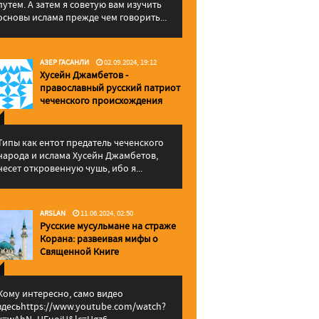
путем. А затем я советую вам изучить
основы ислама прежде чем говорить...
АЗЕР ГАСАНЛИ
02.09.2024, 19:12
Хусейн Джамбетов -
православный русский патриот
чеченского происхождения
Типы как ентот предатель чеченского
народа и ислама Хусейн Джамбетов,
несет откровенную чушь, ибо я...
ARSLAN
11.06.2024, 02:50
Русские мусульмане на страже
Корана: pазвеивая мифы о
Священной Книге
Кому интересно, само видео
здесьhttps://www.youtube.com/watch?