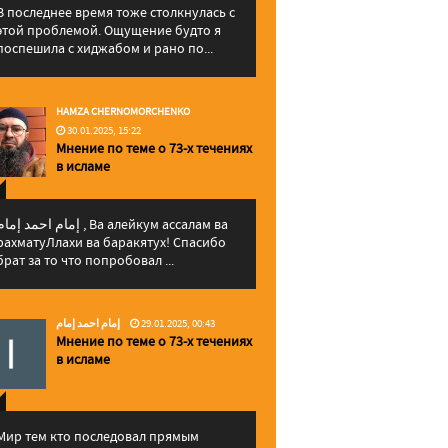
В последнее время тоже столкнулась с
этой проблемой. Ощущение будто я
поспешила с хиджабом и рано по...
HAMZA CHERNOMORCHENKO
30.01.2025, 15:22
Мнение по теме о 73-х течениях
в исламе
إمام احمد إما , Ва алейкум ассалам ва
рахматуЛлахи ва баракятух! Спасибо
брат за то что попробовал ...
إمام احمد إمام
29.01.2025, 00:43
Мнение по теме о 73-х течениях
в исламе
Мир тем кто последовал прямым