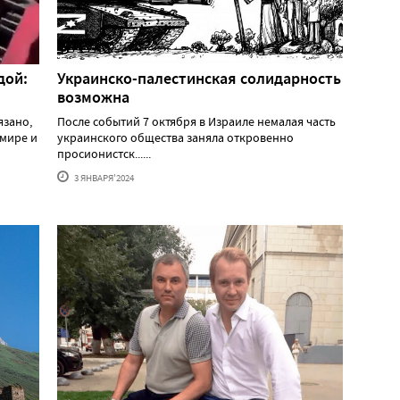
дой:
Украинско-палестинская солидарность
возможна
язано,
После событий 7 октября в Израиле немалая часть
 мире и
украинского общества заняла откровенно
просионистск......
3 ЯНВАРЯ'2024