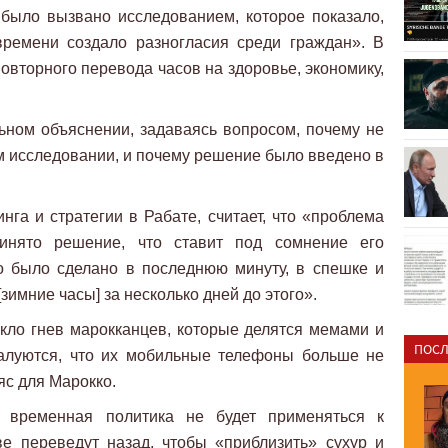
 было вызвано исследованием, которое показало,
времени создало разногласия среди граждан». В
овторного перевода часов на здоровье, экономику,
ном объяснении, задаваясь вопросом, почему не
м исследовании, и почему решение было введено в
нга и стратегии в Рабате, считает, что «проблема
инято решение, что ставит под сомнение его
о было сделано в последнюю минуту, в спешке и
зимние часы] за несколько дней до этого».
кло гнев марокканцев, которые делятся мемами и
ПОСЛ
жалуются, что их мобильные телефоны больше не
с для Марокко.
я временная политика не будет применяться к
ве переведут назад, чтобы «приблизить» сухур и