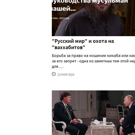
"Русский мир" и охота на
"ваххабитов"
Борьба за право на ношение никаба или н
за его запрет - одна из заметных тем этой н
для......
23 МАЯ'2024