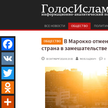
ВСЕ НОВОСТИ
ОБЩЕСТВО
ПОЛИТИ
В Марокко отмен
ОБЩЕСТВО
страна в замешательстве
Facebook
 30 ОКТЯБРЯ'2018 В 15:00
ЯКУБ ХАДЖИЧ
 0
VK
Twitter
Odnoklassniki