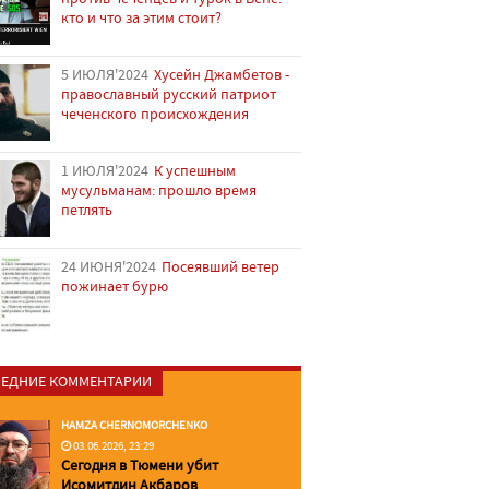
кто и что за этим стоит?
5 ИЮЛЯ'2024
Хусейн Джамбетов -
православный русский патриот
чеченского происхождения
1 ИЮЛЯ'2024
К успешным
мусульманам: прошло время
петлять
24 ИЮНЯ'2024
Посеявший ветер
пожинает бурю
ЕДНИЕ КОММЕНТАРИИ
HAMZA CHERNOMORCHENKO
03.06.2026, 23:29
Сегодня в Тюмени убит
Исомитдин Акбаров