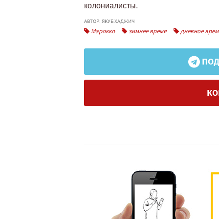
колониалисты.
АВТОР: ЯКУБ ХАДЖИЧ
Марокко
зимнее время
дневное врем
ПОД
КО