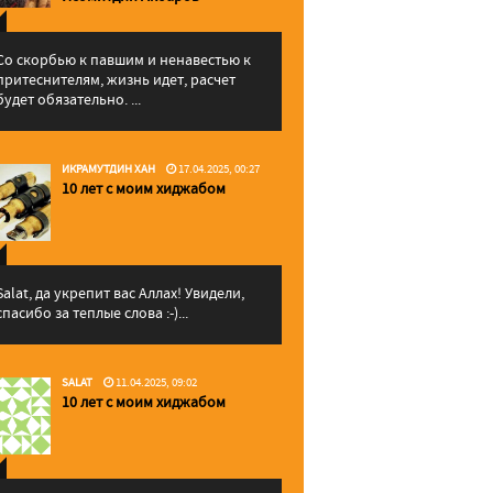
Со скорбью к павшим и ненавестью к
притеснителям, жизнь идет, расчет
будет обязательно. ...
ИКРАМУТДИН ХАН
17.04.2025, 00:27
10 лет с моим хиджабом
Salat, да укрепит вас Аллаx! Увидели,
спасибо за теплые слова :-)...
SALAT
11.04.2025, 09:02
10 лет с моим хиджабом