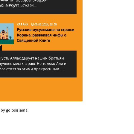
v=wAhN_UEuojU&lc=Ugz6-
h0nMPQWTip7AZ94...
KRR AKK
09.06.2024, 18:56
Русские мусульмане на страже
Корана: pазвеивая мифы о
Священной Книге
Пусть Аллах дарует нашим братьям
лучшее месть в раю. Не только Али и
Иса стоят за этими прекрасными ...
 by golosislama