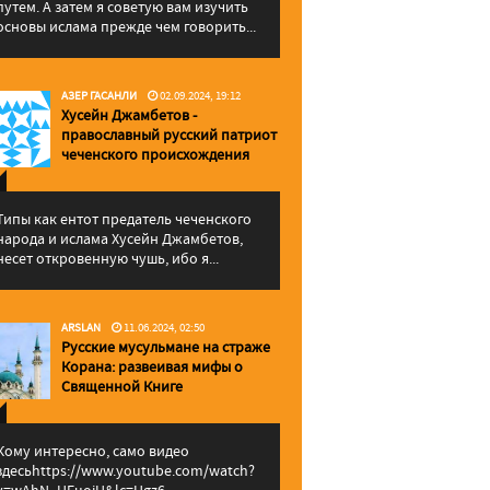
путем. А затем я советую вам изучить
основы ислама прежде чем говорить...
АЗЕР ГАСАНЛИ
02.09.2024, 19:12
Хусейн Джамбетов -
православный русский патриот
чеченского происхождения
Типы как ентот предатель чеченского
народа и ислама Хусейн Джамбетов,
несет откровенную чушь, ибо я...
ARSLAN
11.06.2024, 02:50
Русские мусульмане на страже
Корана: pазвеивая мифы о
Священной Книге
Кому интересно, само видео
здесьhttps://www.youtube.com/watch?