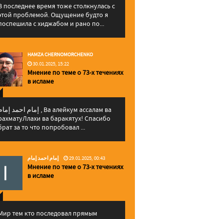
В последнее время тоже столкнулась с
этой проблемой. Ощущение будто я
поспешила с хиджабом и рано по...
HAMZA CHERNOMORCHENKO
30.01.2025, 15:22
Мнение по теме о 73-х течениях
в исламе
إمام احمد إما , Ва алейкум ассалам ва
рахматуЛлахи ва баракятух! Спасибо
брат за то что попробовал ...
إمام احمد إمام
29.01.2025, 00:43
Мнение по теме о 73-х течениях
в исламе
Мир тем кто последовал прямым