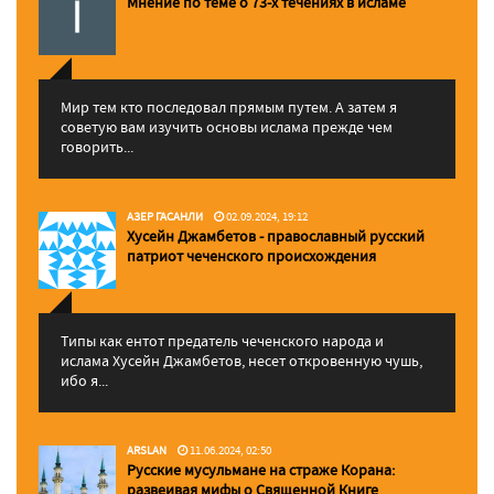
Мнение по теме о 73-х течениях в исламе
Мир тем кто последовал прямым путем. А затем я
советую вам изучить основы ислама прежде чем
говорить...
АЗЕР ГАСАНЛИ
02.09.2024, 19:12
Хусейн Джамбетов - православный русский
патриот чеченского происхождения
Типы как ентот предатель чеченского народа и
ислама Хусейн Джамбетов, несет откровенную чушь,
ибо я...
ARSLAN
11.06.2024, 02:50
Русские мусульмане на страже Корана:
pазвеивая мифы о Священной Книге