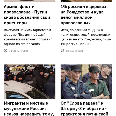
Армия, флот и
1% россиян в церквях
православие - Путин
на Рождество и куда
снова обозначил свои
делся миллион
ориентиры
православных
Выступая на милитаристском
Итак, по данным МВД РФ о
форуме "Все для победы"
количестве людей, посетивших
кремлевский вожак поправил
церкви на это Рождество, лишь
одного из его организ......
1% россиян приш......
3 ФЕВРАЛЯ'2024
8 ЯНВАРЯ'2024
Мигранты и местные
От "Слова пацана" к
мусульмане России:
Шторму-Z и обратно -
нельзя навредить тому,
траектория путинской