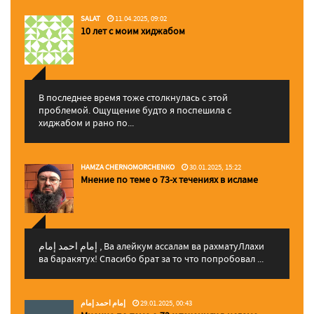
SALAT
11.04.2025, 09:02
10 лет с моим хиджабом
В последнее время тоже столкнулась с этой
проблемой. Ощущение будто я поспешила с
хиджабом и рано по...
HAMZA CHERNOMORCHENKO
30.01.2025, 15:22
Мнение по теме о 73-х течениях в исламе
إمام احمد إمام , Ва алейкум ассалам ва рахматуЛлахи
ва баракятух! Спасибо брат за то что попробовал ...
إمام احمد إمام
29.01.2025, 00:43