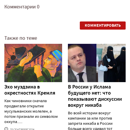
Комментарии
0
КОММЕНТИРОВАТЬ
Также по теме
Эхо муэдзина в
В России у Ислама
окрестностях Кремля
будущего нет: что
показывают дискуссии
Как чиновники сначала
вокруг никаба
продвигали открытие
мусульманских молелен, а
Во всей истории вокруг
потом признали их символом
кампании за или против
оккупа......
запрета никаба в России
больше всего удивил тот
25 СЕНТЯБРЯ'2024