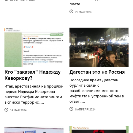
пиете......
29 МАЯ'2024
Кто "заказал" Надежду
Дагестан это не Россия
Кеворкову?
Последнее время Дагестан
бурлит в связи с
Итак, арестованная на прошлой
разоблачениями местного
неделе Надежда Кеворкова
муфтията и устроенной тем в
внесена Росфинмониторингом
ответ......
в списки террорис......
8 АПРЕЛЯ'2024
14 МАЯ'2024