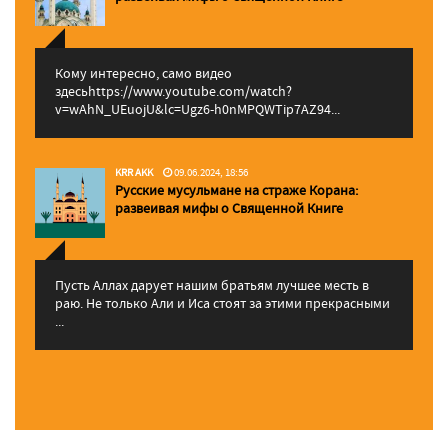
Кому интересно, само видео
здесьhttps://www.youtube.com/watch?
v=wAhN_UEuojU&lc=Ugz6-h0nMPQWTip7AZ94...
KRR AKK
09.06.2024, 18:56
Русские мусульмане на страже Корана:
pазвеивая мифы о Священной Книге
Пусть Аллах дарует нашим братьям лучшее месть в
раю. Не только Али и Иса стоят за этими прекрасными
...