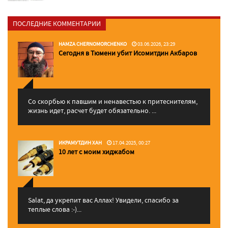
ПОСЛЕДНИЕ КОММЕНТАРИИ
HAMZA CHERNOMORCHENKO
03.06.2026, 23:29
Сегодня в Тюмени убит Исомитдин Акбаров
Со скорбью к павшим и ненавестью к притеснителям,
жизнь идет, расчет будет обязательно. ...
ИКРАМУТДИН ХАН
17.04.2025, 00:27
10 лет с моим хиджабом
Salat, да укрепит вас Аллаx! Увидели, спасибо за
теплые слова :-)...