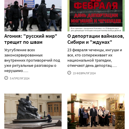
Агония: "русский мир"
О депортации вайнахов,
трещит по швам
Сибири и "ждунах"
Усугубление всех
23 февраля чеченцы, ингуши и
законсервированных
все, кто сопереживает их
внутренних противоречий под
национальной трагедии,
уже ритуальные разговоры о
отмечают день депортац......
нерушимо......
23 ФЕВРАЛЯ'2024
5 АПРЕЛЯ'2024