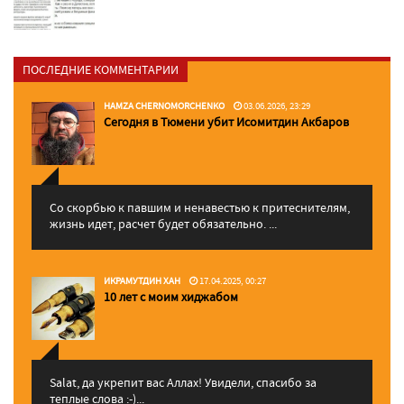
ПОСЛЕДНИЕ КОММЕНТАРИИ
HAMZA CHERNOMORCHENKO
03.06.2026, 23:29
Сегодня в Тюмени убит Исомитдин Акбаров
Со скорбью к павшим и ненавестью к притеснителям,
жизнь идет, расчет будет обязательно. ...
ИКРАМУТДИН ХАН
17.04.2025, 00:27
10 лет с моим хиджабом
Salat, да укрепит вас Аллаx! Увидели, спасибо за
теплые слова :-)...