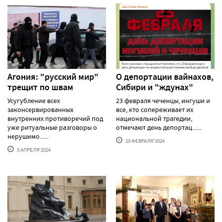
Агония: "русский мир"
О депортации вайнахов,
трещит по швам
Сибири и "ждунах"
Усугубление всех
23 февраля чеченцы, ингуши и
законсервированных
все, кто сопереживает их
внутренних противоречий под
национальной трагедии,
уже ритуальные разговоры о
отмечают день депортац......
нерушимо......
23 ФЕВРАЛЯ'2024
5 АПРЕЛЯ'2024