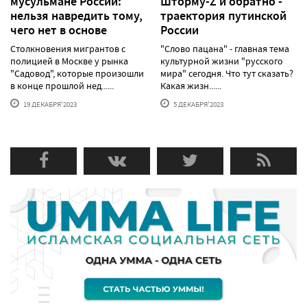
мусульмане России:
Шторму-Z и обратно -
нельзя навредить тому,
траектория путинской
чего нет в основе
России
Столкновения мигрантов с
"Слово пацана" - главная тема
полицией в Москве у рынка
культурной жизни "русского
"Садовод", которые произошли
мира" сегодня. Что тут сказать?
в конце прошлой нед......
Какая жизн......
19 ДЕКАБРЯ'2023
5 ДЕКАБРЯ'2023