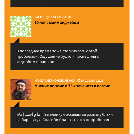
SALAT
11.04.2025, 09:02
10 лет с моим хиджабом
В последнее время тоже столкнулась с этой
проблемой. Ощущение будто я поспешила с
хиджабом и рано по...
HAMZA CHERNOMORCHENKO
30.01.2025, 15:22
Мнение по теме о 73-х течениях в исламе
إمام احمد إمام , Ва алейкум ассалам ва рахматуЛлахи
ва баракятух! Спасибо брат за то что попробовал ...