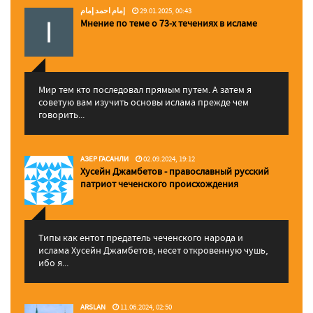
إمام احمد إمام
29.01.2025, 00:43
Мнение по теме о 73-х течениях в исламе
Мир тем кто последовал прямым путем. А затем я
советую вам изучить основы ислама прежде чем
говорить...
АЗЕР ГАСАНЛИ
02.09.2024, 19:12
Хусейн Джамбетов - православный русский
патриот чеченского происхождения
Типы как ентот предатель чеченского народа и
ислама Хусейн Джамбетов, несет откровенную чушь,
ибо я...
ARSLAN
11.06.2024, 02:50