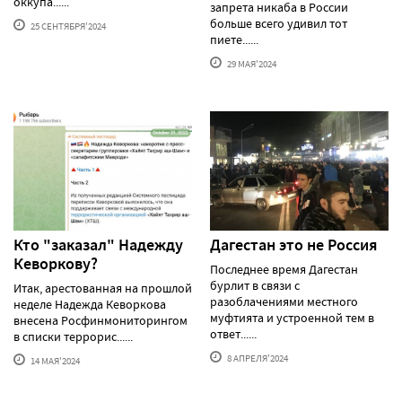
оккупа......
запрета никаба в России
больше всего удивил тот
25 СЕНТЯБРЯ'2024
пиете......
29 МАЯ'2024
Кто "заказал" Надежду
Дагестан это не Россия
Кеворкову?
Последнее время Дагестан
бурлит в связи с
Итак, арестованная на прошлой
разоблачениями местного
неделе Надежда Кеворкова
муфтията и устроенной тем в
внесена Росфинмониторингом
ответ......
в списки террорис......
8 АПРЕЛЯ'2024
14 МАЯ'2024