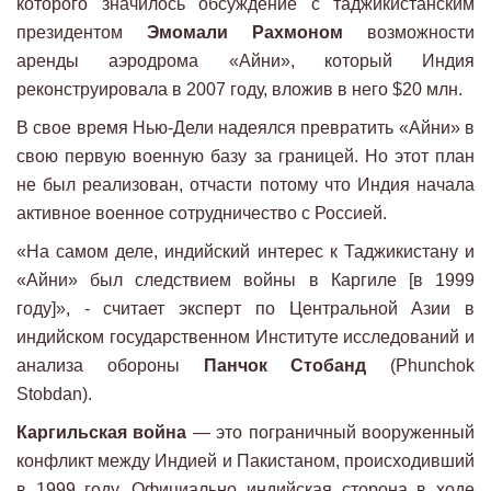
которого значилось обсуждение с таджикистанским
президентом
Эмомали Рахмоном
возможности
аренды аэродрома «Айни», который Индия
реконструировала в 2007 году, вложив в него $20 млн.
В свое время Нью-Дели надеялся превратить «Айни» в
свою первую военную базу за границей. Но этот план
не был реализован, отчасти потому что Индия начала
активное военное сотрудничество с Россией.
«На самом деле, индийский интерес к Таджикистану и
«Айни» был следствием войны в Каргиле [в 1999
году]», - считает эксперт по Центральной Азии в
индийском государственном Институте исследований и
анализа обороны
Панчок Стобанд
(Phunchok
Stobdan).
Каргильская война
— это пограничный вооруженный
конфликт между Индией и Пакистаном, происходивший
в 1999 году. Официально индийская сторона в ходе