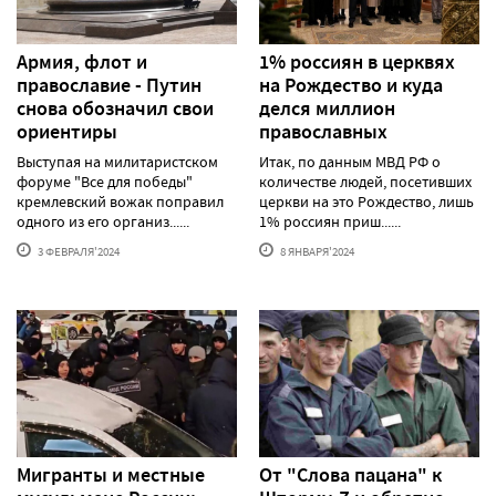
Армия, флот и
1% россиян в церквях
православие - Путин
на Рождество и куда
снова обозначил свои
делся миллион
ориентиры
православных
Выступая на милитаристском
Итак, по данным МВД РФ о
форуме "Все для победы"
количестве людей, посетивших
кремлевский вожак поправил
церкви на это Рождество, лишь
одного из его организ......
1% россиян приш......
3 ФЕВРАЛЯ'2024
8 ЯНВАРЯ'2024
Мигранты и местные
От "Слова пацана" к