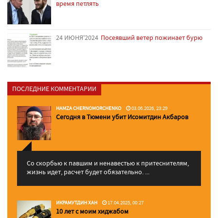
время петлять
24 ИЮНЯ'2024
Посеявший ветер пожинает бурю
ПОСЛЕДНИЕ КОММЕНТАРИИ
HAMZA CHERNOMORCHENKO
03.06.2026, 23:29
Сегодня в Тюмени убит Исомитдин Акбаров
Со скорбью к павшим и ненавестью к притеснителям,
жизнь идет, расчет будет обязательно. ...
ИКРАМУТДИН ХАН
17.04.2025, 00:27
10 лет с моим хиджабом