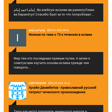
إمام احمد إمام , Ва алейкум ассалам ва рахматуЛлахи
ва баракятух! Спасибо брат за то что попробовал ...
إمام احمد إمام
29.01.2025, 00:43
Мнение по теме о 73-х течениях в исламе
Мир тем кто последовал прямым путем. А затем я
советую вам изучить основы ислама прежде чем
говорить...
АЗЕР ГАСАНЛИ
02.09.2024, 19:12
Хусейн Джамбетов - православный русский
патриот чеченского происхождения
Типы как ентот предатель чеченского народа и