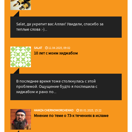
Salat, да укрепит вас Аллаx! Увидели, спасибо за
теплые слова :-)...
SALAT
11.04.2025, 09:02
10 лет с моим хиджабом
В последнее время тоже столкнулась с этой
проблемой. Ощущение будто я поспешила с
хиджабом и рано по...
HAMZA CHERNOMORCHENKO
30.01.2025, 15:22
Мнение по теме о 73-х течениях в исламе