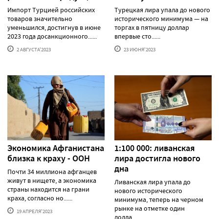
Импорт Турцией российских
Турецкая лира упала до нового
товаров значительно
исторического минимума — на
уменьшился, достигнув в июне
торгах в пятницу доллар
2023 года досанкционного......
впервые сто......
2 АВГУСТА'2023
23 ИЮНЯ'2023
Экономика Афганистана
1:100 000: ливанская
близка к краху - ООН
лира достигла нового
дна
Почти 34 миллиона афганцев
живут в нищете, а экономика
Ливанская лира упала до
страны находится на грани
нового исторического
краха, согласно но......
минимума, теперь на черном
рынке на отметке один
19 АПРЕЛЯ'2023
долла......