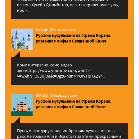
ислама Хусейн Джамбетов, несет откровенную чушь,
ибо я...
ARSLAN
11.06.2024, 02:50
Русские мусульмане на страже Корана:
pазвеивая мифы о Священной Книге
Кому интересно, само видео
здесьhttps://www.youtube.com/watch?
v=wAhN_UEuojU&lc=Ugz6-h0nMPQWTip7AZ94...
KRR AKK
09.06.2024, 18:56
Русские мусульмане на страже Корана:
pазвеивая мифы о Священной Книге
Пусть Аллах дарует нашим братьям лучшее месть в
раю. Не только Али и Иса стоят за этими прекрасными