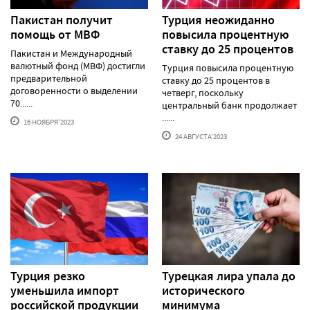
Пакистан получит
Турция неожиданно
помощь от МВФ
повысила процентную
ставку до 25 процентов
Пакистан и Международный
валютный фонд (МВФ) достигли
Турция повысила процентную
предварительной
ставку до 25 процентов в
договоренности о выделении
четверг, поскольку
70......
центральный банк продолжает
......
16 НОЯБРЯ'2023
24 АВГУСТА'2023
Турция резко
Турецкая лира упала до
уменьшила импорт
исторического
российской продукции
минимума