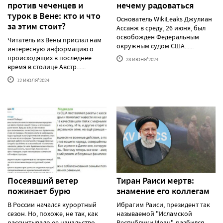
против чеченцев и
нечему радоваться
турок в Вене: кто и что
Основатель WikiLeaks Джулиан
за этим стоит?
Ассанж в среду, 26 июня, был
освобожден Федеральным
Читатель из Вены прислал нам
окружным судом США......
интересную информацию о
происходящих в последнее
28 ИЮНЯ'2024
время в столице Австр......
12 ИЮЛЯ'2024
Посеявший ветер
Тиран Раиси мертв:
пожинает бурю
знамение его коллегам
В России начался курортный
Ибрагим Раиси, президент так
сезон. Но, похоже, не так, как
называемой "Исламской
рассчитывало ее начальство,
Республики Иран", разбился