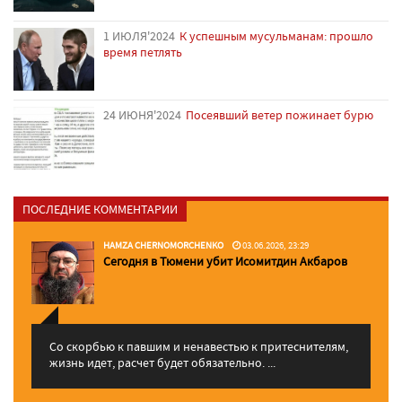
1 ИЮЛЯ'2024
К успешным мусульманам: прошло
время петлять
24 ИЮНЯ'2024
Посеявший ветер пожинает бурю
ПОСЛЕДНИЕ КОММЕНТАРИИ
HAMZA CHERNOMORCHENKO
03.06.2026, 23:29
Сегодня в Тюмени убит Исомитдин Акбаров
Со скорбью к павшим и ненавестью к притеснителям,
жизнь идет, расчет будет обязательно. ...