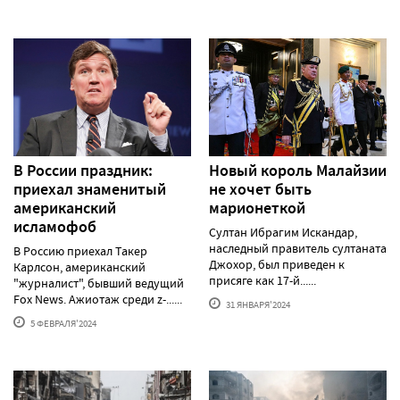
В России праздник:
Новый король Малайзии
приехал знаменитый
не хочет быть
американский
марионеткой
исламофоб
Султан Ибрагим Искандар,
наследный правитель султаната
В Россию приехал Такер
Джохор, был приведен к
Карлсон, американский
присяге как 17-й......
"журналист", бывший ведущий
Fox News. Ажиотаж среди z-......
31 ЯНВАРЯ'2024
5 ФЕВРАЛЯ'2024