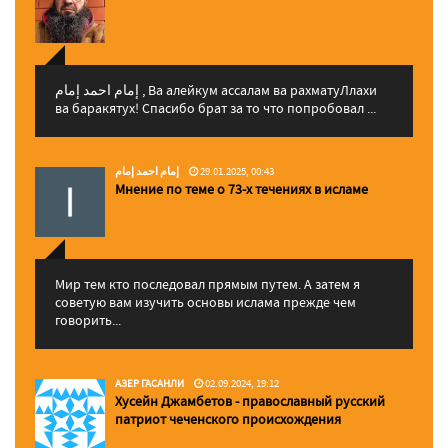
إمام احمد إمام , Ва алейкум ассалам ва рахматуЛлахи
ва баракятух! Спасибо брат за то что попробовал ...
إمام احمد إمام
29.01.2025, 00:43
Мнение по теме о 73-х течениях в исламе
Мир тем кто последовал прямым путем. А затем я
советую вам изучить основы ислама прежде чем
говорить...
АЗЕР ГАСАНЛИ
02.09.2024, 19:12
Хусейн Джамбетов - православный русский
патриот чеченского происхождения