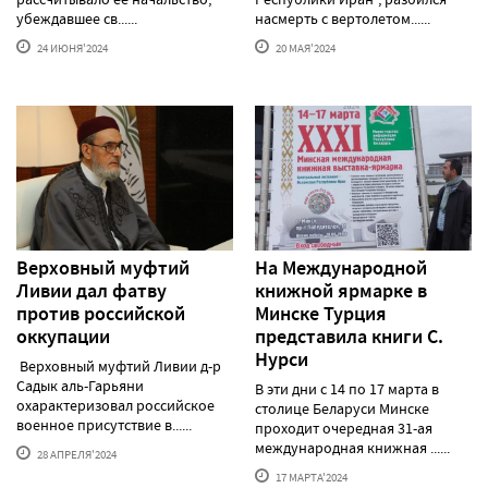
убеждавшее св......
насмерть с вертолетом......
24 ИЮНЯ'2024
20 МАЯ'2024
Верховный муфтий
На Международной
Ливии дал фатву
книжной ярмарке в
против российской
Минске Турция
оккупации
представила книги С.
Нурси
Верховный муфтий Ливии д-р
Садык аль-Гарьяни
В эти дни с 14 по 17 марта в
охарактеризовал российское
столице Беларуси Минске
военное присутствие в......
проходит очередная 31-ая
международная книжная ......
28 АПРЕЛЯ'2024
17 МАРТА'2024