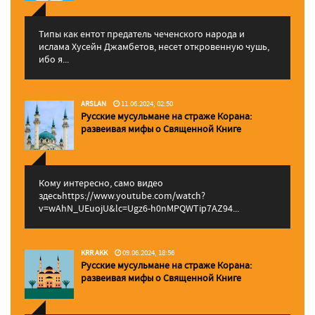
Типы как ентот предатель чеченского народа и
ислама Хусейн Джамбетов, несет откровенную чушь,
ибо я...
ARSLAN
11.06.2024, 02:50
Русские мусульмане на страже Корана:
pазвеивая мифы о Священной Книге
Кому интересно, само видео
здесьhttps://www.youtube.com/watch?
v=wAhN_UEuojU&lc=Ugz6-h0nMPQWTip7AZ94...
KRR AKK
09.06.2024, 18:56
Русские мусульмане на страже Корана:
pазвеивая мифы о Священной Книге