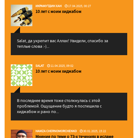
ИКРАМУТДИН ХАН
17.04.2025, 00:27
10 лет с моим хиджабом
Salat, да укрепит вас Аллаx! Увидели, спасибо за
теплые слова :-)...
SALAT
11.04.2025, 09:02
10 лет с моим хиджабом
В последнее время тоже столкнулась с этой
проблемой. Ощущение будто я поспешила с
хиджабом и рано по...
HAMZA CHERNOMORCHENKO
30.01.2025, 15:22
Мнение по теме о 73-х течениях в исламе